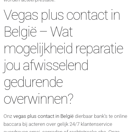
Vegas plus contact in
België – Wat
mogelijkheid reparatie
jou afwisselend
gedurende
overwinnen?
Onz
vegas plus contact in België
dierbaar bank’s te online
baccara bij acteren over gelijk 24/7 klantenservice
overdreven emai, aanraden of rechtstreeks cha. Onze