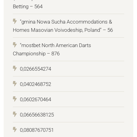
Betting – 564
"gmina Nowa Sucha Accommodations &
Homes Masovian Voivodeship, Poland" – 56
"mostbet North American Darts
Championship – 876
0,0266554274
0,0402468752
0,0602670464
0,06656638125
0,08087670751