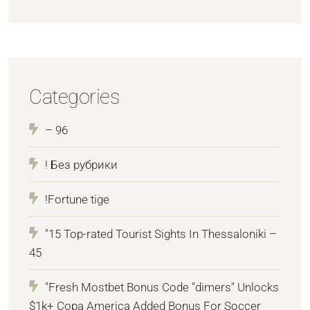
Categories
– 96
! Без рубрики
!Fortune tige
"15 Top-rated Tourist Sights In Thessaloniki –
45
"Fresh Mostbet Bonus Code "dimers" Unlocks
$1k+ Copa America Added Bonus For Soccer