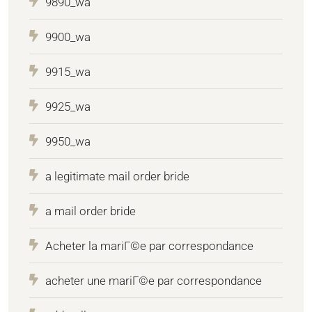
9890_wa
9900_wa
9915_wa
9925_wa
9950_wa
a legitimate mail order bride
a mail order bride
Acheter la mariГ©e par correspondance
acheter une mariГ©e par correspondance