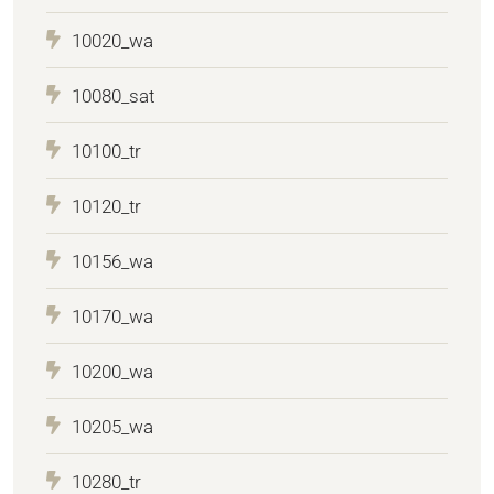
10020_wa
10080_sat
10100_tr
10120_tr
10156_wa
10170_wa
10200_wa
10205_wa
10280_tr