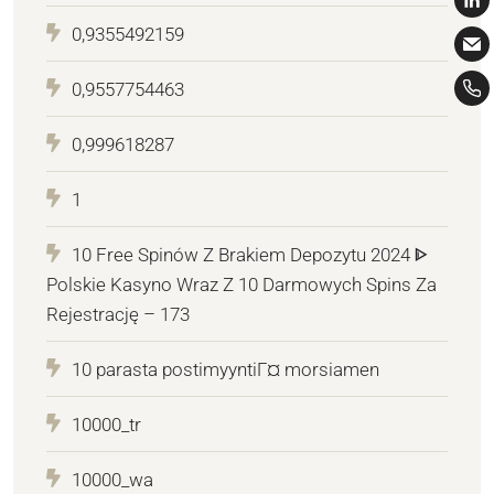
0,9355492159
0,9557754463
0,999618287
1
10 Free Spinów Z Brakiem Depozytu 2024 ᐈ
Polskie Kasyno Wraz Z 10 Darmowych Spins Za
Rejestrację – 173
10 parasta postimyyntiГ¤ morsiamen
10000_tr
10000_wa