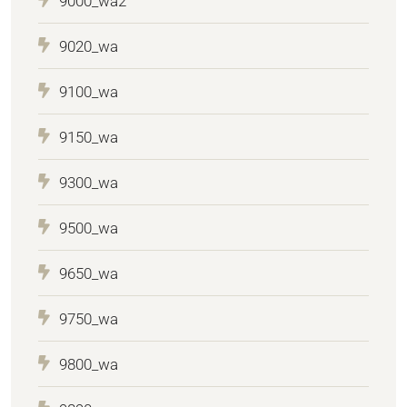
9000_wa2
9020_wa
9100_wa
9150_wa
9300_wa
9500_wa
9650_wa
9750_wa
9800_wa