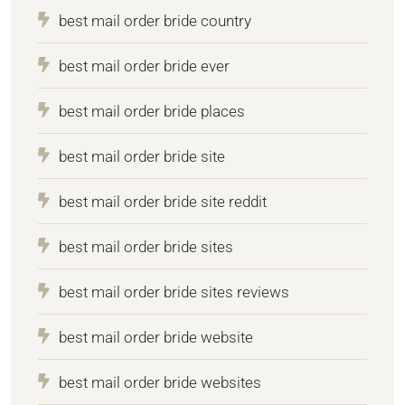
best mail order bride country
best mail order bride ever
best mail order bride places
best mail order bride site
best mail order bride site reddit
best mail order bride sites
best mail order bride sites reviews
best mail order bride website
best mail order bride websites