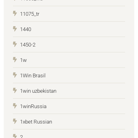
11075_tr
1440
1450-2
1w
1Win Brasil
1win uzbekistan
1winRussia
1xbet Russian
2