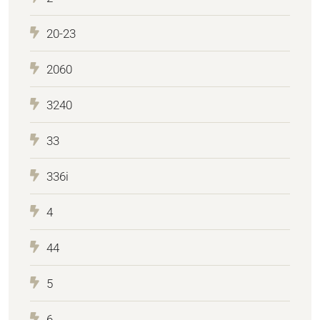
20-23
2060
3240
33
336i
4
44
5
6