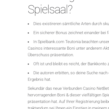
Spielsaal?
Dies existireren sämtliche Arten durch sku
Ein sicherer Bonus zeichnet einander bei
In Spielbank.com Teutonia beachten unser
Casinos interessante Boni unter anderem Ak
Überschuss präsentation.
Oft ist und bleibt es reicht, der Bankkonto
Die autoren erbitten, so deine Suche nach
Ergebnis hat.
Sekundär das neue Verbunden Casino NetBet be
hervorragenden Boni & dieser vielfältigen Sp
präsentation hat. Auf Ihrer Registrierung bei
traktandum sei Ihnen ein Einstieg in meinem 