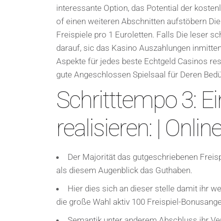
interessante Option, das Potential der kost
of einen weiteren Abschnitten aufstöbern Di
Freispiele pro 1 Euroletten. Falls Die leser 
darauf, sic das Kasino Auszahlungen inmitten
Aspekte für jedes beste Echtgeld Casinos resp
gute Angeschlossen Spielsaal für Deren Bed
Schritttempo 3: E
realisieren: | Onl
Der Majorität das gutgeschriebenen Freisp
als diesem Augenblick das Guthaben.
Hier dies sich an dieser stelle damit ihr 
die große Wahl aktiv 100 Freispiel-Bonusang
Semantik unter anderem Abschluss ihr Ver