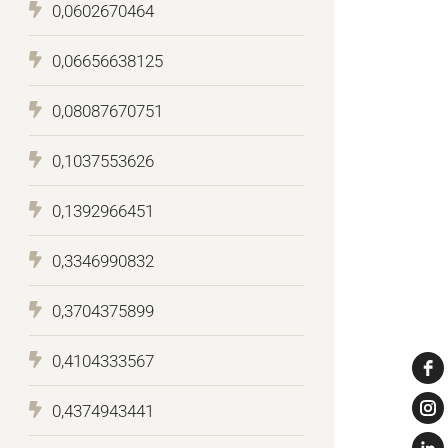
0,0602670464
0,06656638125
0,08087670751
0,1037553626
0,1392966451
0,3346990832
0,3704375899
0,4104333567
0,4374943441