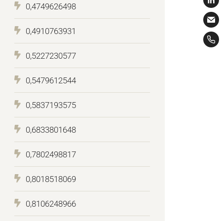
0,4749626498
0,4910763931
0,5227230577
0,5479612544
0,5837193575
0,6833801648
0,7802498817
0,8018518069
0,8106248966