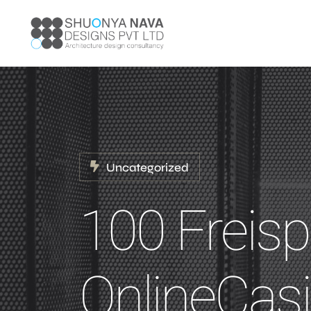
Uncategorized
100 Freisp
OnlineCas