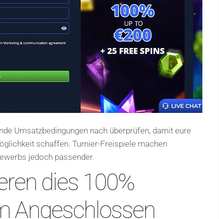
lgende Umsatzbedingungen nach überprüfen, damit eure
glichkeit schaffen. Turnier-Freispiele machen
bewerbs jedoch passender.
eren dies 100%
m Angeschlossen