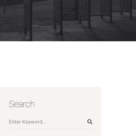
Search