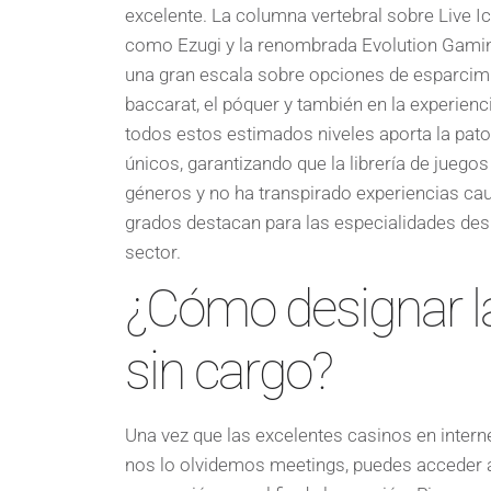
excelente. La columna vertebral sobre Live 
como Ezugi y la renombrada Evolution Gamin
una gran escala sobre opciones de esparcimi
baccarat, el póquer y también en la experien
todos estos estimados niveles aporta la patol
únicos, garantizando que la librería de juegos
géneros y no ha transpirado experiencias cau
grados destacan para las especialidades desp
sector.
¿Cómo designar la
sin cargo?
Una vez que las excelentes casinos en intern
nos lo olvidemos meetings, puedes acceder a 