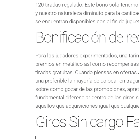
120 tiradas regalado. Este bono sólo tenemos 
y nuestro naturaleza diminuto para la cantida
se encuentran disponibles con el fin de jugue
Bonificación de r
Para los jugadores experimentados, una tari
premios en metálico así­ como recompensas V
tiradas gratuitas. Cuando piensas en ofertas
una preferible la mayoría de colocar en traga
sobre como gozar de las promociones, apre
fundamental diferenciar dentro de los giros 
aquellos que adquisiciones igual que cualquier
Giros Sin cargo F