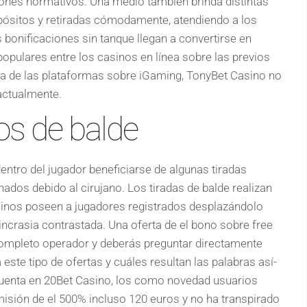
iones normativos. Una medio también brinda distintas
depósitos y retiradas cómodamente, atendiendo a los
bonificaciones sin tanque llegan a convertirse en
pulares entre los casinos en línea sobre las previos
a de las plataformas sobre iGaming, TonyBet Casino no
actualmente.
os de balde
ntro del jugador beneficiarse de algunas tiradas
nados debido al cirujano. Los tiradas de balde realizan
inos poseen a jugadores registrados desplazándolo
sincrasia contrastada. Una oferta de el bono sobre free
completo operador y deberás preguntar directamente
este tipo de ofertas y cuáles resultan las palabras así­
uenta en 20Bet Casino, los como novedad usuarios
isión de el 500% incluso 120 euros y no ha transpirado