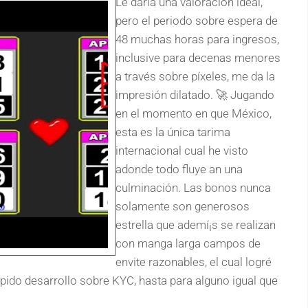
Le daría una valoración ideal,
pero el periodo sobre espera de
48 muchas horas para ingresos,
inclusive para decenas menores
a través sobre píxeles, me da la
impresión dilatado. 🚀 Jugando
en el momento en que México,
esta es la única tarima
internacional cual he visto
adonde todo fluye an una
culminación. Las bonos nunca
solamente son generosos
estrella que ademí¡s se realizan
con manga larga campos de
envite razonables, el cual logré
í¡pido desarrollo sobre KYC, hasta para alguno igual que