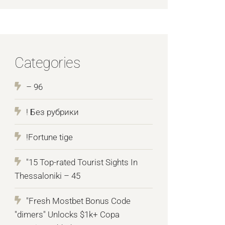
Categories
– 96
! Без рубрики
!Fortune tige
"15 Top-rated Tourist Sights In
Thessaloniki – 45
"Fresh Mostbet Bonus Code
"dimers" Unlocks $1k+ Copa