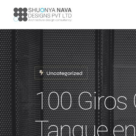
Uncategorized
100 Giros 
Tanque en