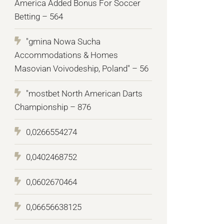
America Added Bonus For Soccer
Betting – 564
"gmina Nowa Sucha
Accommodations & Homes
Masovian Voivodeship, Poland" – 56
"mostbet North American Darts
Championship – 876
0,0266554274
0,0402468752
0,0602670464
0,06656638125