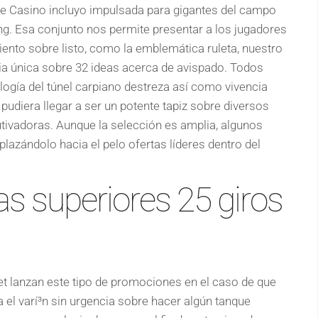
Ice Casino incluyo impulsada para gigantes del campo
g. Esa conjunto nos permite presentar a los jugadores
ento sobre listo, como la emblemática ruleta, nuestro
cia única sobre 32 ideas acerca de avispado. Todos
ogí­a del túnel carpiano destreza así­ como vivencia
 pudiera llegar a ser un potente tapiz sobre diversos
tivadoras. Aunque la selección es amplia, algunos
lazándolo hacia el pelo ofertas líderes dentro del
s superiores 25 giros
et lanzan este tipo de promociones en el caso de que
el varí³n sin urgencia sobre hacer algún tanque