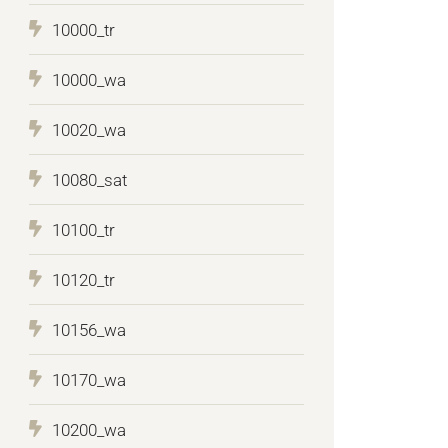
10000_tr
10000_wa
10020_wa
10080_sat
10100_tr
10120_tr
10156_wa
10170_wa
10200_wa