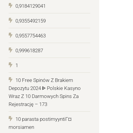
0,9184129041
0,9355492159
0,9557754463
0,999618287
1
10 Free Spinów Z Brakiem
Depozytu 2024 ᐈ Polskie Kasyno
Wraz Z 10 Darmowych Spins Za
Rejestrację – 173
10 parasta postimyyntiГ¤
morsiamen