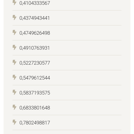
0,4104333567
0,4374943441
0,4749626498
0,4910763931
0,5227230577
0,5479612544
0,5837193575
0,6833801648
0,7802498817