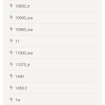
10830_tr
10900_wa
10985_wa
11
11000_wa
11075_tr
1440
1450-2
1w