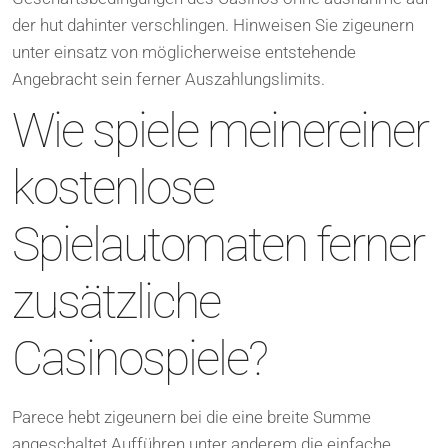
der hut dahinter verschlingen. Hinweisen Sie zigeunern
unter einsatz von möglicherweise entstehende
Angebracht sein ferner Auszahlungslimits.
Wie spiele meinereiner
kostenlose
Spielautomaten ferner
zusätzliche
Casinospiele?
Parece hebt zigeunern bei die eine breite Summe
angeschaltet Aufführen unter anderem die einfache