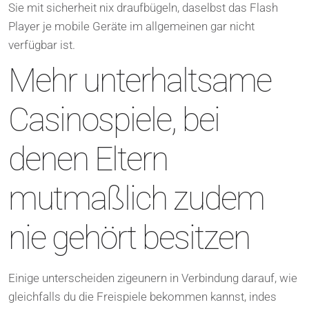
Sie mit sicherheit nix draufbügeln, daselbst das Flash
Player je mobile Geräte im allgemeinen gar nicht
verfügbar ist.
Mehr unterhaltsame
Casinospiele, bei
denen Eltern
mutmaßlich zudem
nie gehört besitzen
Einige unterscheiden zigeunern in Verbindung darauf, wie
gleichfalls du die Freispiele bekommen kannst, indes