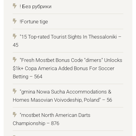
! Без рубрики
!Fortune tige
"15 Top-rated Tourist Sights In Thessaloniki –
45
"Fresh Mostbet Bonus Code "dimers" Unlocks
$1k+ Copa America Added Bonus For Soccer
Betting – 564
"gmina Nowa Sucha Accommodations &
Homes Masovian Voivodeship, Poland" – 56
"mostbet North American Darts
Championship – 876