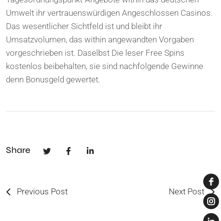
Umwelt ihr vertrauenswürdigen Angeschlossen Casinos.
Das wesentlicher Sichtfeld ist und bleibt ihr
Umsatzvolumen, das within angewandten Vorgaben
vorgeschrieben ist. Daselbst Die leser Free Spins
kostenlos beibehalten, sie sind nachfolgende Gewinne
denn Bonusgeld gewertet.
Share
Previous Post
Next Post