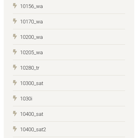
10156_wa
10170_wa
10200_wa
10205_wa
10280_tr
10300_sat
1030i
10400_sat
10400_sat2