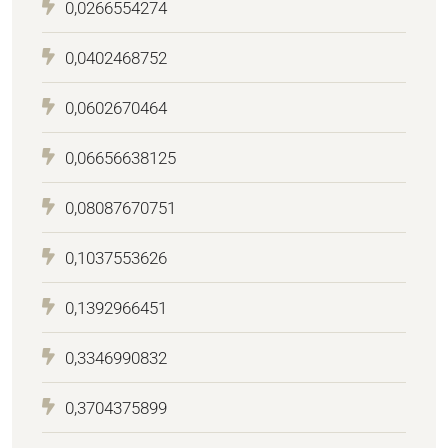
0,0266554274
0,0402468752
0,0602670464
0,06656638125
0,08087670751
0,1037553626
0,1392966451
0,3346990832
0,3704375899