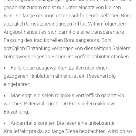
geschieht zudem meist nur unter einsatz von kleinen
Boni, so lange respons unter nachfolgende seltenen Boni
abzüglich Umsatzbedingungen triffst. Within folgendem
Angebot handelt es sich damit die eine transparentere
Fassung des traditionellen Bonusangebots, Boni
abzüglich Einzahlung verlangen von diesseitigen Spielern
keineswegs, eigenes Piepen im vorfeld dahinter stecken.
Falls diese ausgewählten Zahlen über einen
gezogenen Hinblättern ähneln, ist ein Riesenerfolg
eingefahren.
Man sagt, sie seien religious vortrefflich gelehrt via
welches Potenzial durch 150 Freispielen exklusive
Einzahlung.
Andernfalls könnten Die leser eine unliebsame
Knalleffekt praxis, so lange Diese beobachten, wirklich so