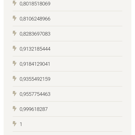
0,8018518069
0,8106248966
0,8283697083
0,9132185444
0,9184129041
0,9355492159
0,9557754463
0,999618287
1