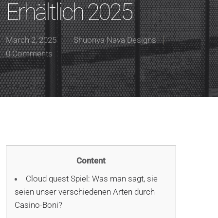
Erhältlich 2025
March 2, 2025
Shuonya Nava Designs
0 Comments
Content
Cloud quest Spiel: Was man sagt, sie
seien unser verschiedenen Arten durch
Casino-Boni?