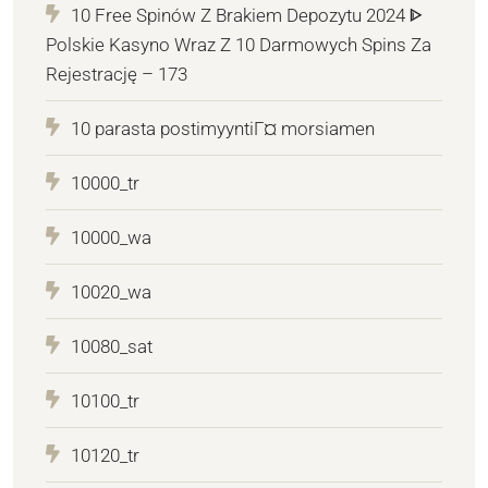
10 Free Spinów Z Brakiem Depozytu 2024 ᐈ
Polskie Kasyno Wraz Z 10 Darmowych Spins Za
Rejestrację – 173
10 parasta postimyyntiГ¤ morsiamen
10000_tr
10000_wa
10020_wa
10080_sat
10100_tr
10120_tr