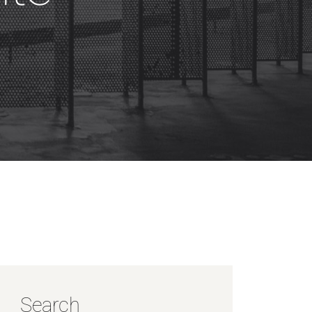
Search