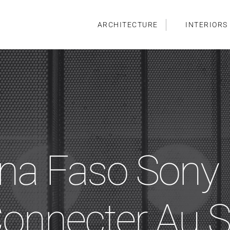
ARCHITECTURE
INTERIORS
ina Faso Sony
onnecter Au S