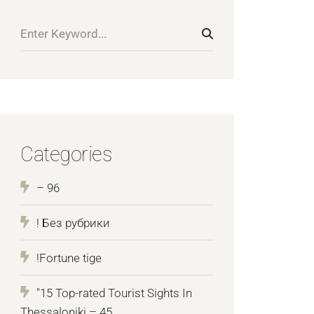
Categories
– 96
! Без рубрики
!Fortune tige
"15 Top-rated Tourist Sights In
Thessaloniki – 45