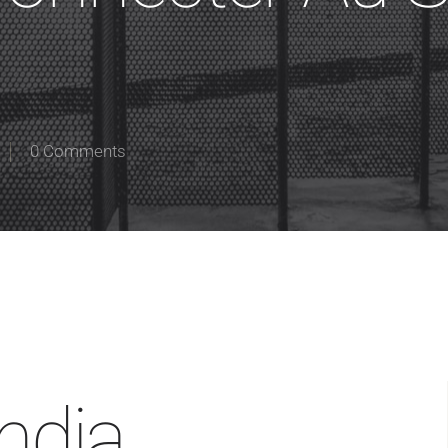
0 Comments
India