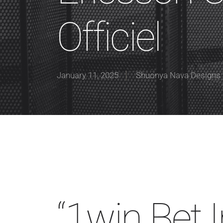
Officiel
January 11, 2025
Shuonya Nava Designs
“1win Bet 