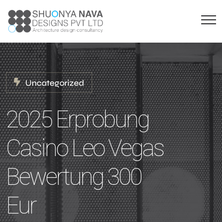
Uncategorized
2025 Erprobung
Casino Leo Vegas
Bewertung 300
Eur