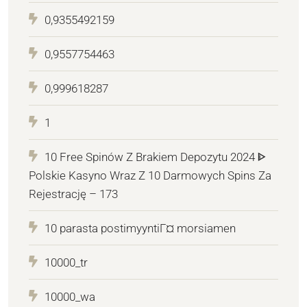
0,9355492159
0,9557754463
0,999618287
1
10 Free Spinów Z Brakiem Depozytu 2024 ᐈ
Polskie Kasyno Wraz Z 10 Darmowych Spins Za
Rejestrację – 173
10 parasta postimyyntiГ¤ morsiamen
10000_tr
10000_wa