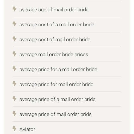
average age of mail order bride
average cost of a mail order bride
average cost of mail order bride
average mail order bride prices
average price for a mail order bride
average price for mail order bride
average price of a mail order bride
average price of mail order bride
Aviator