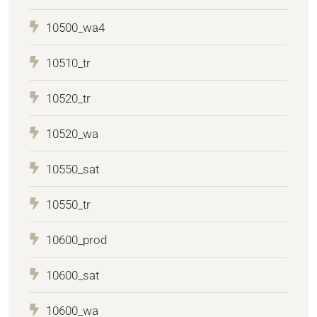
10500_wa4
10510_tr
10520_tr
10520_wa
10550_sat
10550_tr
10600_prod
10600_sat
10600_wa