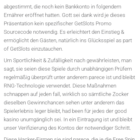
abgestimmt, die noch kein Bankkonto in folgendem
Ernährer eröffnet hatten. Gott sei dank wird je dieses
Präsentation kein spezifischer GetSlots Promo
Sourcecode notwendig. Es erleichtert den Einstieg &
ermöglicht den Gästen, natürlich ins Glücksspiel as part
of GetSlots einzutauchen.
Um Sportlichkeit & Zufälligkeit nach gewährleisten, man
sagt, sie seien diese Spiele durch unabhängigen Prüfern
regelmäßig überprüft unter anderem parece ist und bleibt
RNG-Technologie verwendet. Diese Maßnahmen
schnappen auf jeden fall, wirklich so sämtliche Zocker
dieselben Gewinnchancen sehen unter anderem das
Spielerlebnis leger bleibt, had been für jedes der good
kasino unumgänglich sei. In ein Eintragung ist und bleibt
unser Verifizierung des Kontos der notwendiger Schritt.
Diese Hacker-Firmen sie sind parece, die je die Free Spin