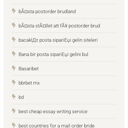
bÃ¤sta postorder brudland
bÃ¤sta stÃ¤llet att fÃ¥ postorder brud
bacaklД± posta sipariЕџi gelin siteleri
Bana bir posta sipariЕџi gelini bul
Basaribet
bbrbet mx
bd
best cheap essay writing service
best countries for a mail order bride