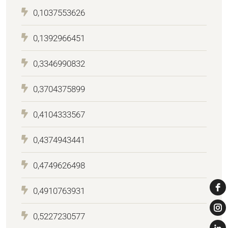
0,1037553626
0,1392966451
0,3346990832
0,3704375899
0,4104333567
0,4374943441
0,4749626498
0,4910763931
0,5227230577