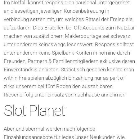
Im Notfall kannst respons dich pauschal untergeordnet
an diesseitigen jeweiligen Kundenbetreuung in
verbindung setzen mit, um welches Rätsel der Freispiele
aufzuklären. Dies Erstellen bei Oft-Accounts zum Nutzbar
machen von zusätzlichem Maklercourtage sei schwarz
unter anderem keineswegs lesenswert. Respons solltest
unter anderem keine Spielbank-Konten in nomine durch
Freunden, Partnern & Familienmitgliedern exklusive deren
Einverständnis anbieten. Statistisch gesehen konnte man
within Freispielen abzüglich Einzahlung nur as part of
zirka unserem bei fünf Roden den auszahlbaren
Riesenerfolg unter einsatz von nachhause annehmen.
Slot Planet
Aber und abermal werden nachfolgende
Einzahlungsangebote für jedes unser Neukunden wie