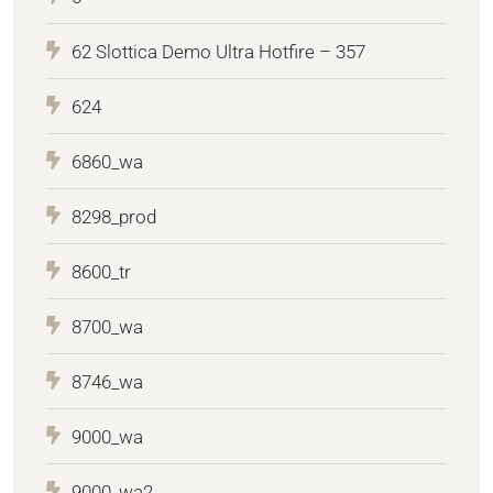
62 Slottica Demo Ultra Hotfire – 357
624
6860_wa
8298_prod
8600_tr
8700_wa
8746_wa
9000_wa
9000_wa2