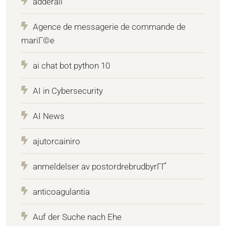
adderall
Agence de messagerie de commande de
mariГ©e
ai chat bot python 10
AI in Cybersecurity
AI News
ajutorcainiro
anmeldelser av postordrebrudbyrГҐ
anticoagulantia
Auf der Suche nach Ehe