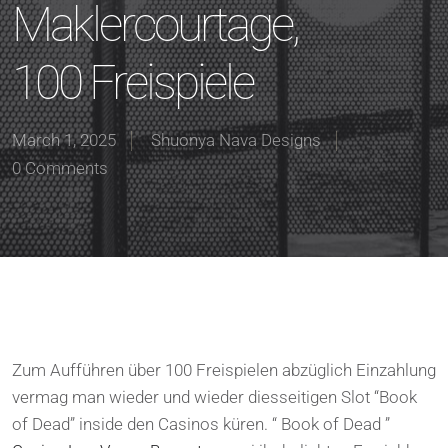
Maklercourtage,
100 Freispiele
March 1, 2025
Shuonya Nava Designs
0 Comments
Zum Aufführen über 100 Freispielen abzüglich Einzahlung
vermag man wieder und wieder diesseitigen Slot “Book
of Dead” inside den Casinos küren. “ Book of Dead ”