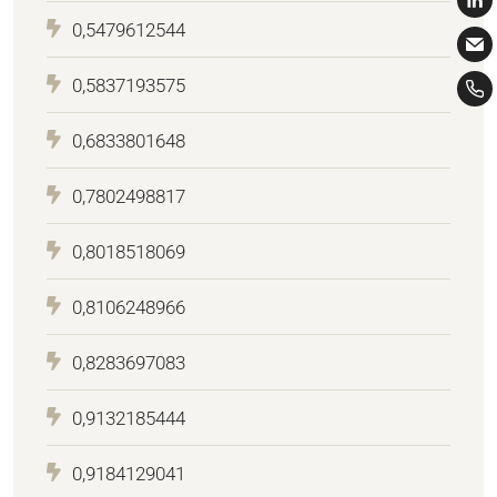
0,5479612544
0,5837193575
0,6833801648
0,7802498817
0,8018518069
0,8106248966
0,8283697083
0,9132185444
0,9184129041