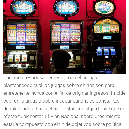
Funciona responsablemente, todo el tiempo
planteandose cual las juegos sobre chiripa son para
entretenerte, nunca con el fin de originar ingresos. Impide
caer en la argucia sobre indagar ganancias constantes
desplazándolo hacia el pelo establece algún límite que no
afecte tu bienestar. El Plan Nacional sobre Crecimiento
estaría compuesto con el fin de objetivos sobre política