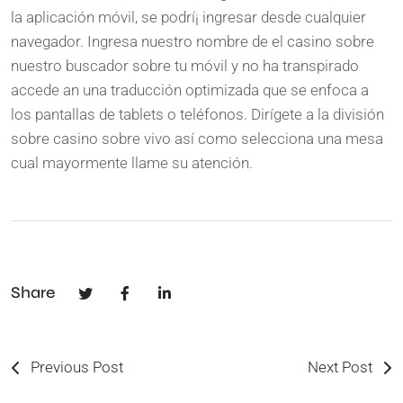
la aplicación móvil, se podrí¡ ingresar desde cualquier
navegador. Ingresa nuestro nombre de el casino sobre
nuestro buscador sobre tu móvil y no ha transpirado
accede an una traducción optimizada que se enfoca a
los pantallas de tablets o teléfonos. Dirígete a la división
sobre casino sobre vivo así­ como selecciona una mesa
cual mayormente llame su atención.
Share
Previous Post
Next Post