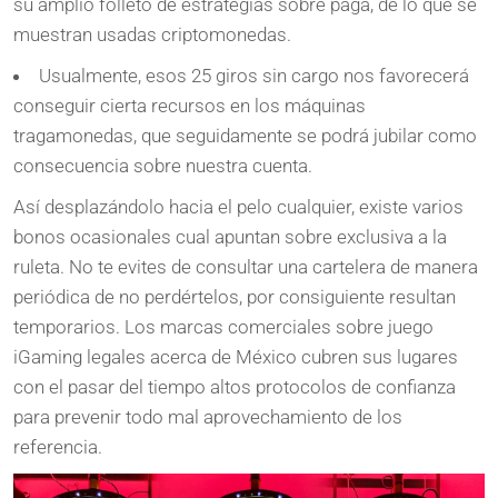
su amplio folleto de estrategias sobre paga, de lo que se
muestran usadas criptomonedas.
Usualmente, esos 25 giros sin cargo nos favorecerá
conseguir cierta recursos en los máquinas
tragamonedas, que seguidamente se podrá jubilar como
consecuencia sobre nuestra cuenta.
Así desplazándolo hacia el pelo cualquier, existe varios
bonos ocasionales cual apuntan sobre exclusiva a la
ruleta. No te evites de consultar una cartelera de manera
periódica de no perdértelos, por consiguiente resultan
temporarios. Los marcas comerciales sobre juego
iGaming legales acerca de México cubren sus lugares
con el pasar del tiempo altos protocolos de confianza
para prevenir todo mal aprovechamiento de los
referencia.