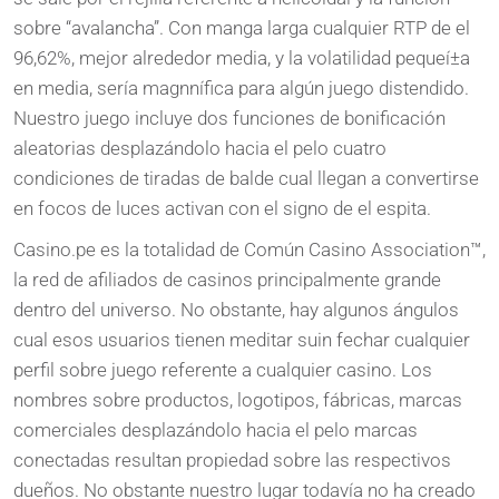
sobre “avalancha”. Con manga larga cualquier RTP de el
96,62%, mejor alrededor media, y la volatilidad pequeí±a
en media, serí­a magnnífica para algún juego distendido.
Nuestro juego incluye dos funciones de bonificación
aleatorias desplazándolo hacia el pelo cuatro
condiciones de tiradas de balde cual llegan a convertirse
en focos de luces activan con el signo de el espita.
Casino.pe es la totalidad de Común Casino Association™,
la red de afiliados de casinos principalmente grande
dentro del universo. No obstante, hay algunos ángulos
cual esos usuarios tienen meditar suin fechar cualquier
perfil sobre juego referente a cualquier casino. Los
nombres sobre productos, logotipos, fábricas, marcas
comerciales desplazándolo hacia el pelo marcas
conectadas resultan propiedad sobre las respectivos
dueños. No obstante nuestro lugar todavía no ha creado