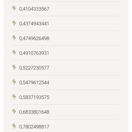
0,4104333567
0,4374943441
0,4749626498
0,4910763931
0,5227230577
0,5479612544
0,5837193575
0,6833801648
0,7802498817