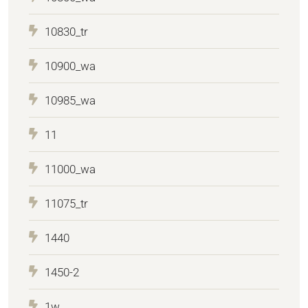
10830_tr
10900_wa
10985_wa
11
11000_wa
11075_tr
1440
1450-2
1w