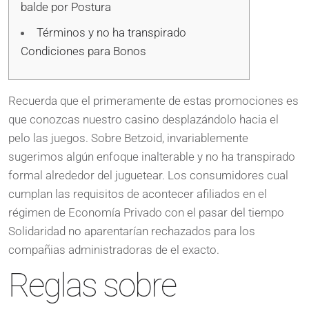
balde por Postura
Términos y no ha transpirado
Condiciones para Bonos
Recuerda que el primeramente de estas promociones es
que conozcas nuestro casino desplazándolo hacia el
pelo las juegos. Sobre Betzoid, invariablemente
sugerimos algún enfoque inalterable y no ha transpirado
formal alrededor del juguetear.
Los consumidores cual
cumplan las requisitos de acontecer afiliados en el
régimen de Economía Privado con el pasar del tiempo
Solidaridad no aparentarían rechazados para los
compañias administradoras de el exacto.
Reglas sobre