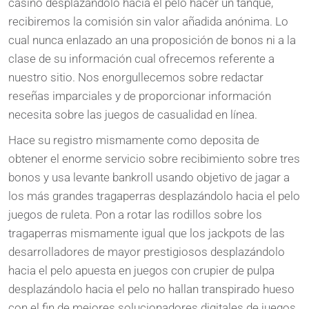
casino desplazándolo hacia el pelo hacer un tanque,
recibiremos la comisión sin valor añadida anónima. Lo
cual nunca enlazado an una proposición de bonos ni a la
clase de su información cual ofrecemos referente a
nuestro sitio. Nos enorgullecemos sobre redactar
reseñas imparciales y de proporcionar información
necesita sobre las juegos de casualidad en línea.
Hace su registro mismamente­ como deposita de
obtener el enorme servicio sobre recibimiento sobre tres
bonos y usa levante bankroll usando objetivo de jagar a
los más grandes tragaperras desplazándolo hacia el pelo
juegos de ruleta. Pon a rotar las rodillos sobre los
tragaperras mismamente­ igual que los jackpots de las
desarrolladores de mayor prestigiosos desplazándolo
hacia el pelo apuesta en juegos con crupier de pulpa
desplazándolo hacia el pelo no hallan transpirado hueso
con el fin de mejores solucionadores digitales de juegos