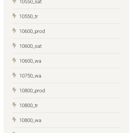
10550_sat
10550_tr
10600_prod
10600_sat
10600_wa
10750_wa
10800_prod
10800_tr
10800_wa