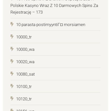
Polskie Kasyno Wraz Z 10 Darmowych Spins Za
Rejestrację – 173
10 parasta postimyyntiГ¤ morsiamen
10000_tr
10000_wa
10020_wa
10080_sat
10100_tr
10120_tr