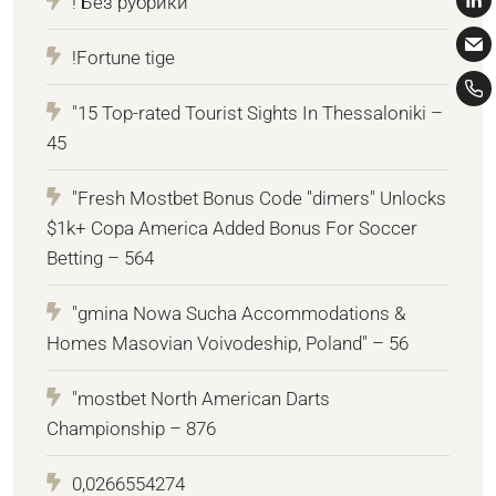
! Без рубрики
!Fortune tige
"15 Top-rated Tourist Sights In Thessaloniki –
45
"Fresh Mostbet Bonus Code "dimers" Unlocks
$1k+ Copa America Added Bonus For Soccer
Betting – 564
"gmina Nowa Sucha Accommodations &
Homes Masovian Voivodeship, Poland" – 56
"mostbet North American Darts
Championship – 876
0,0266554274