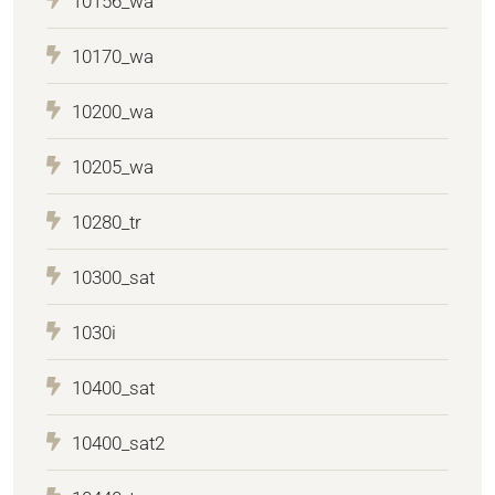
10156_wa
10170_wa
10200_wa
10205_wa
10280_tr
10300_sat
1030i
10400_sat
10400_sat2