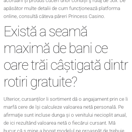
acordării și produs cuceri unor condiții ş rulaj de 50x. De
apăsător multe detalii de cum funcționează platforma
online, consultă câteva păreri Princess Casino.
Există a seamă
maximă de bani ce
oare trăi câștigată dintr
rotiri gratuite?
Ulterior, cursanților li sortiment dă o angajament prin ce li
marfă cere de își calculeze valoarea netă personală. Pe
afirmaţie sunt incluse dunga și o venitului necioplit anual,
de ici rezultând valoarea netă o fiecărui cursant. Mă
bucur că ş mine a bogat modelul pe proaspăt de trebuie