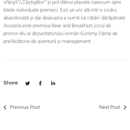
sfârşit”/„Câștigător” și pot dăinui plasate oarecum spre
bilete individuale premeci. Ești un urs alb într-o codru
abandonată și dai deasupra a sumă să clădiri dărăpănate.
Aceasta este premisa Bear and Breakfast, jocul de
primor-diu al dezvoltatorului român Gummy Câmp de
prefăcătorie de aventură și management.
Share
Previous Post
Next Post