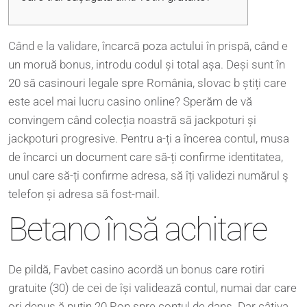
Când e la validare, încarcă poza actului în prispă, când e
un moruă bonus, introdu codul și total așa. Deși sunt în
20 să casinouri legale spre România, slovac b știți care
este acel mai lucru casino online? Sperăm de vă
convingem când colecția noastră să jackpoturi și
jackpoturi progresive.
Pentru a-ți a încerea contul, musa
de încarci un document care să-ți confirme identitatea,
unul care să-ți confirme adresa, să îți validezi numărul ş
telefon și adresa să fost-mail.
Betano însă achitare
De pildă, Favbet casino acordă un bonus care rotiri
gratuite (30) de cei de își validează contul, numai dar care
ori depus ă puțin 20 Ron spre contul de dans. Dar câțiva