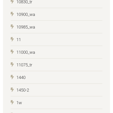
10830_tr
10900_wa
10985_wa
11
11000_wa
11075_tr
1440
1450-2
1w