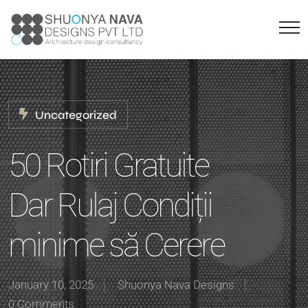
Uncategorized
50 Rotiri Gratuite
Dar Rulaj Condiții
minime să Cerere
January 10, 2025
Shuonya Nava Designs
0 Comments