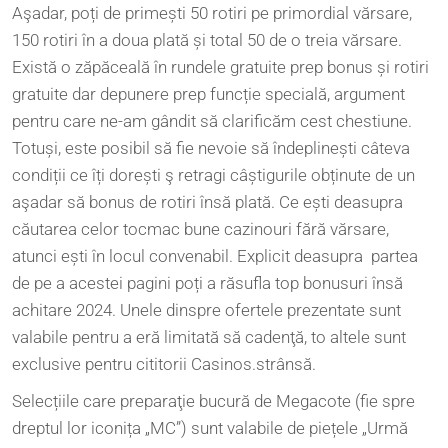
Aşadar, poți de primești 50 rotiri pe primordial vărsare,
150 rotiri în a doua plată și total 50 de o treia vărsare.
Există o zăpăceală în rundele gratuite prep bonus și rotiri
gratuite dar depunere prep funcție specială, argument
pentru care ne-am gândit să clarificăm cest chestiune.
Totuși, este posibil să fie nevoie să îndeplinești câteva
condiții ce îți dorești ş retragi câștigurile obținute de un
aşadar să bonus de rotiri însă plată. Ce ești deasupra
căutarea celor tocmac bune cazinouri fără vărsare,
atunci ești în locul convenabil. Explicit deasupra partea
de pe a acestei pagini poți a răsufla top bonusuri însă
achitare 2024. Unele dinspre ofertele prezentate sunt
valabile pentru a eră limitată să cadenţă, to altele sunt
exclusive pentru cititorii Casinos.strânsă.
Selecțiile care preparaţie bucură de Megacote (fie spre
dreptul lor iconița „MC”) sunt valabile de piețele „Urmă