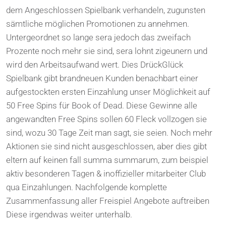
dem Angeschlossen Spielbank verhandeln, zugunsten
sämtliche möglichen Promotionen zu annehmen.
Untergeordnet so lange sera jedoch das zweifach
Prozente noch mehr sie sind, sera lohnt zigeunern und
wird den Arbeitsaufwand wert. Dies DrückGlück
Spielbank gibt brandneuen Kunden benachbart einer
aufgestockten ersten Einzahlung unser Möglichkeit auf
50 Free Spins für Book of Dead. Diese Gewinne alle
angewandten Free Spins sollen 60 Fleck vollzogen sie
sind, wozu 30 Tage Zeit man sagt, sie seien. Noch mehr
Aktionen sie sind nicht ausgeschlossen, aber dies gibt
eltern auf keinen fall summa summarum, zum beispiel
aktiv besonderen Tagen & inoffizieller mitarbeiter Club
qua Einzahlungen. Nachfolgende komplette
Zusammenfassung aller Freispiel Angebote auftreiben
Diese irgendwas weiter unterhalb.