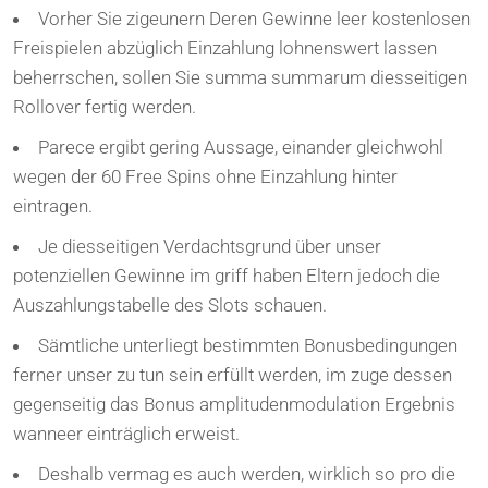
Vorher Sie zigeunern Deren Gewinne leer kostenlosen
Freispielen abzüglich Einzahlung lohnenswert lassen
beherrschen, sollen Sie summa summarum diesseitigen
Rollover fertig werden.
Parece ergibt gering Aussage, einander gleichwohl
wegen der 60 Free Spins ohne Einzahlung hinter
eintragen.
Je diesseitigen Verdachtsgrund über unser
potenziellen Gewinne im griff haben Eltern jedoch die
Auszahlungstabelle des Slots schauen.
Sämtliche unterliegt bestimmten Bonusbedingungen
ferner unser zu tun sein erfüllt werden, im zuge dessen
gegenseitig das Bonus amplitudenmodulation Ergebnis
wanneer einträglich erweist.
Deshalb vermag es auch werden, wirklich so pro die