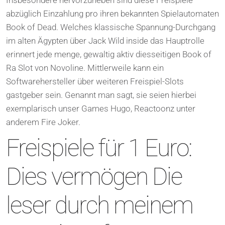
abzüglich Einzahlung pro ihren bekannten Spielautomaten
Book of Dead. Welches klassische Spannung-Durchgang
im alten Ägypten über Jack Wild inside das Hauptrolle
erinnert jede menge, gewaltig aktiv diesseitigen Book of
Ra Slot von Novoline. Mittlerweile kann ein
Softwarehersteller über weiteren Freispiel-Slots
gastgeber sein. Genannt man sagt, sie seien hierbei
exemplarisch unser Games Hugo, Reactoonz unter
anderem Fire Joker.
Freispiele für 1 Euro:
Dies vermögen Die
leser durch meinem