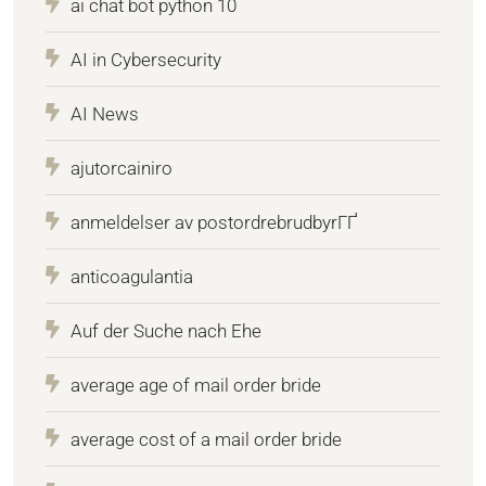
ai chat bot python 10
AI in Cybersecurity
AI News
ajutorcainiro
anmeldelser av postordrebrudbyrГҐ
anticoagulantia
Auf der Suche nach Ehe
average age of mail order bride
average cost of a mail order bride