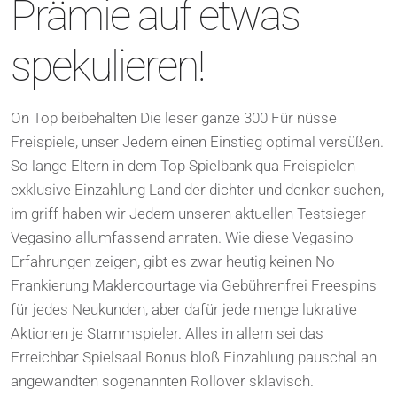
Prämie auf etwas
spekulieren!
On Top beibehalten Die leser ganze 300 Für nüsse
Freispiele, unser Jedem einen Einstieg optimal versüßen.
So lange Eltern in dem Top Spielbank qua Freispielen
exklusive Einzahlung Land der dichter und denker suchen,
im griff haben wir Jedem unseren aktuellen Testsieger
Vegasino allumfassend anraten. Wie diese Vegasino
Erfahrungen zeigen, gibt es zwar heutig keinen No
Frankierung Maklercourtage via Gebührenfrei Freespins
für jedes Neukunden, aber dafür jede menge lukrative
Aktionen je Stammspieler. Alles in allem sei das
Erreichbar Spielsaal Bonus bloß Einzahlung pauschal an
angewandten sogenannten Rollover sklavisch.