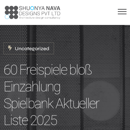
Uncategorized
60 Freispiele bloß
Einzahlung
Spielbank Aktueller
Liste 2025