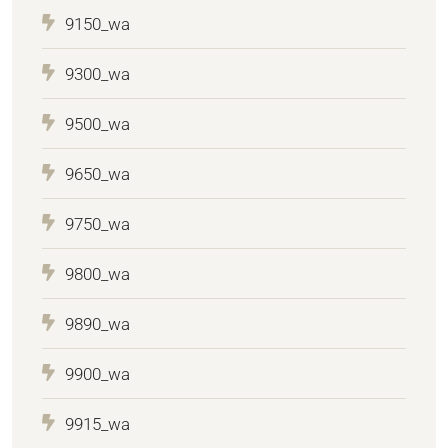
9150_wa
9300_wa
9500_wa
9650_wa
9750_wa
9800_wa
9890_wa
9900_wa
9915_wa