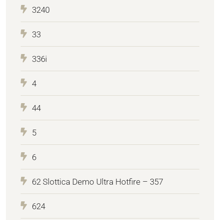
3240
33
336i
4
44
5
6
62 Slottica Demo Ultra Hotfire – 357
624