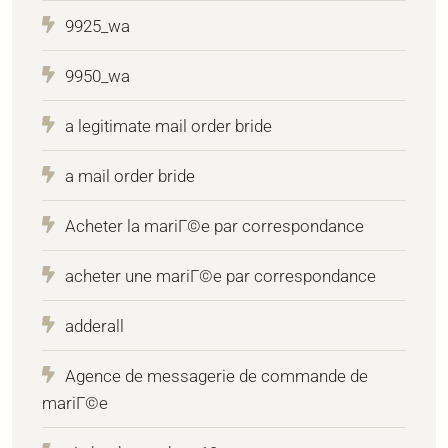
9925_wa
9950_wa
a legitimate mail order bride
a mail order bride
Acheter la mariГ©e par correspondance
acheter une mariГ©e par correspondance
adderall
Agence de messagerie de commande de
mariГ©e