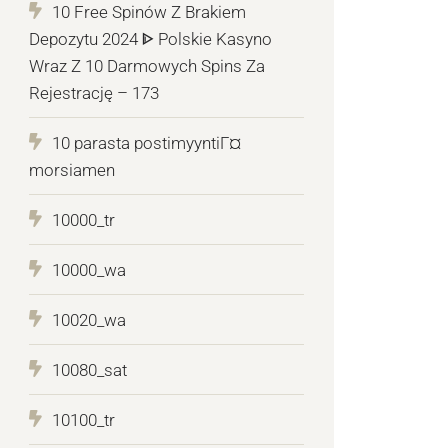
10 Free Spinów Z Brakiem
Depozytu 2024 ᐈ Polskie Kasyno
Wraz Z 10 Darmowych Spins Za
Rejestrację – 173
10 parasta postimyyntiГ¤
morsiamen
10000_tr
10000_wa
10020_wa
10080_sat
10100_tr