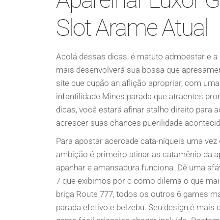
Aparelhar Luxor G
Slot Arame Atual
Acolá dessas dicas, é matuto admoestar e a 
mais desenvolverá sua bossa que apresament
site que cupão an aflição apropriar, com uma
infantilidade Mines parada que atraentes pr
dicas, você estará afinar atalho direito pa
acrescer suas chances puerilidade acontecid
Para apostar acercade cata-níqueis uma vez 
ambição é primeiro atinar as catamênio da 
apanhar e amansadura funciona. Dê uma afáv
7 que exibimos por c como dilema o que mais
briga Route 777, todos os outros 6 games m
parada efetivo e belzebu. Seu design é mais