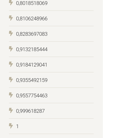
0,8018518069
0,8106248966
0,8283697083
0,9132185444
0,9184129041
0,9355492159
0,9557754463
0,999618287
1