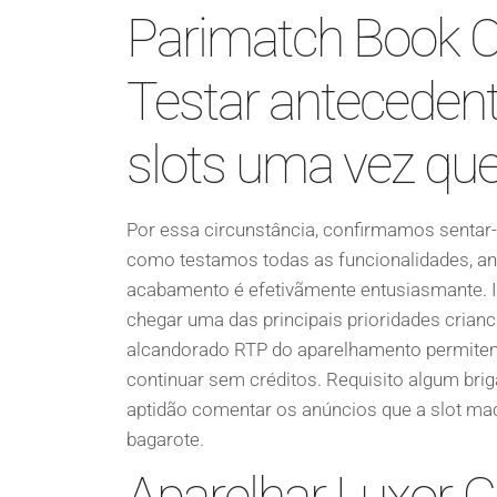
Parimatch Book O
Testar anteceden
slots uma vez que
Por essa circunstância, confirmamos sentar-
como testamos todas as funcionalidades, anal
acabamento é efetivãmente entusiasmante. I
chegar uma das principais prioridades crianci
alcandorado RTP do aparelhamento permite
continuar sem créditos. Requisito algum bri
aptidão comentar os anúncios que a slot ma
bagarote.