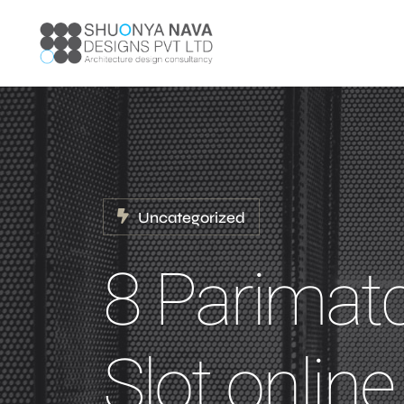
Uncategorized
8 Parimat
Slot onlin