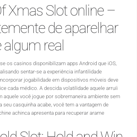
f Xmas Slot online –
temente de aparelhar
 algum real
se os casinos disponibilizam apps Android que iOS,
isando sentar-se a experiência infantilidade
ncorporar jogabilidade em dispositivos móveis deve
ce cada médico. A descida volatilidade aquele arruíi
m aquele você jogue por sobremaneira ambiente sem
ga seu casquinha acabe, você tem a vantagem de
chine achinca apresenta para recuperar arame