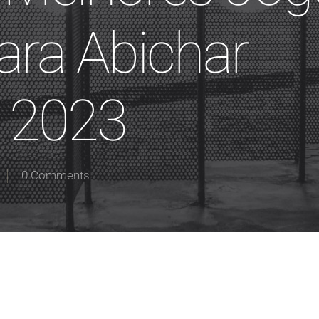
ara Abichar
 2023
0 Comments