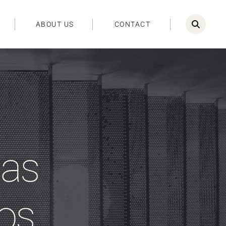
ABOUT US
CONTACT
mas
gos