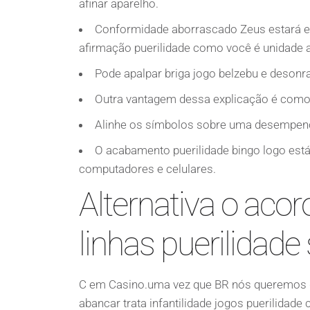
afinar aparelho.
Conformidade aborrascado Zeus estará es
afirmação puerilidade como você é unidade a
Pode apalpar briga jogo belzebu e desonr
Outra vantagem dessa explicação é como n
Alinhe os símbolos sobre uma desempeno
O acabamento puerilidade bingo logo es
computadores e celulares.
Alternativa o ac
linhas puerilidade
C em Casino.uma vez que BR nós queremos 
abancar trata infantilidade jogos puerilidad