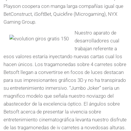
Playson coopera con manga larga compañías igual que
BetConstruct, iSoftBet, Quickfire (Microgaming), NYX
Gaming Group.
Nuestro aparato de
desarrolladores cual
trabajan referente a
esos valores estaría inyectando nuevas cartas cual los
hacen únicos. Los tragamonedas sobre 4 carretes sobre
Betsoft llegan a convertirse en focos de luces destacan
para sus impresionantes gráficos 3D y no ha transpirado
su entretenimiento inmersivo. “Jumbo Joker” serí­a un
magnifico modelo que señala nuestro noviazgo del
abastecedor de la excelencia óptico. El ángulos sobre
Betsoft acerca de presentar la vivencia sobre
entretenimiento cinematográfica levanta nuestro disfrute
de las tragamonedas de iv carretes a novedosas alturas.