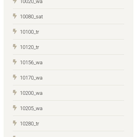
10020_wa
10080_sat
10100_tr
10120_tr
10156_wa
10170_wa
10200_wa
10205_wa
10280_tr