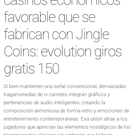
favorable que se
fabrican con Jingle
Coins: evolution giros
gratis 150
Si bien mantienen una señal convencional, demasiadas
tragamonedas de iv carretes integran gráficos y
pertenencias de audio inteligentes, creando la
composición armoniosa de forma retro y emociones de
entretenimiento contemporáneas. Esa unión atrae a los
jugadores que aprecian las elementos nostálgicos de los
tragamonedas clásicas sin embargo que todavía