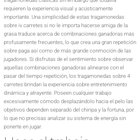
requieren la experiencia visual y acústicamente
importante. Una simplicidad de estas tragamonedas
sobre iv carretes si no le importa hacerse amiga de la
grasa traduce acerca de combinaciones ganadoras más
profusamente frecuentes, lo que crea una gran repetición
sobre paga así­ como de más grande conmoción de las
jugadores. Si disfrutas de el sentimiento sobre observar
aquellas combinaciones ganadoras alinearse con el
pasar del tiempo repetición, los tragamonedas sobre 4
carretes brindan la experiencia sobre entretenimiento
dinámica y atrayente. Poseen cualquier trabajo
excesivamente cómodo desplazándolo hacia el pelo las
objetivos dependen separado del chiripa y la fortuna, por
lo que no precisas analizar su sistema de energía sin
ponerte en jugar.