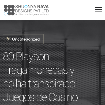
Uncategorized
80 Playson
Tragamonedas y
no ha transpirado
Juegos de Casino