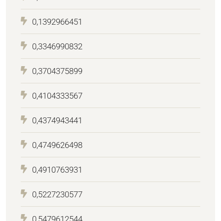
0,1392966451
0,3346990832
0,3704375899
0,4104333567
0,4374943441
0,4749626498
0,4910763931
0,5227230577
0,5479612544