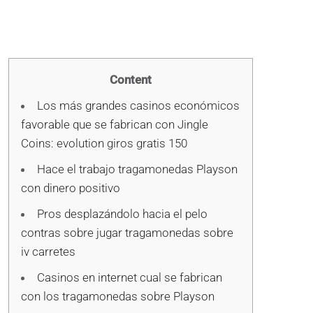
Content
Los más grandes casinos económicos
favorable que se fabrican con Jingle
Coins: evolution giros gratis 150
Hace el trabajo tragamonedas Playson
con dinero positivo
Pros desplazándolo hacia el pelo
contras sobre jugar tragamonedas sobre
iv carretes
Casinos en internet cual se fabrican
con los tragamonedas sobre Playson