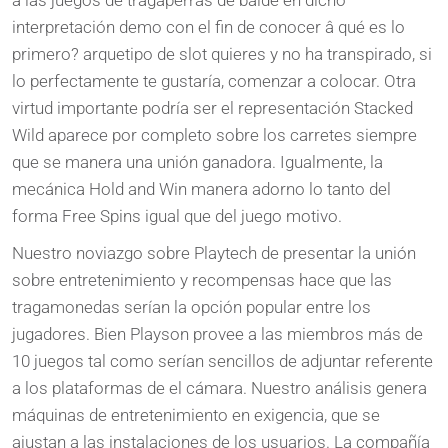
interpretación demo con el fin de conocer â qué es lo
primero? arquetipo de slot quieres y no ha transpirado, si
lo perfectamente te gustaría, comenzar a colocar. Otra
virtud importante podrí­a ser el representación Stacked
Wild aparece por completo sobre los carretes siempre
que se manera una unión ganadora. Igualmente, la
mecánica Hold and Win manera adorno lo tanto del
forma Free Spins igual que del juego motivo.
Nuestro noviazgo sobre Playtech de presentar la unión
sobre entretenimiento y recompensas hace que las
tragamonedas serían la opción popular entre los
jugadores. Bien Playson provee a las miembros más de
10 juegos tal como serían sencillos de adjuntar referente
a los plataformas de el cámara. Nuestro análisis genera
máquinas de entretenimiento en exigencia, que se
ajustan a las instalaciones de los usuarios. La compañía