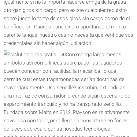
igualmente si no le importa hacerse amiga de la grasa
otorgan giros sin cargo, pero existe cualquier requisito
sobre juego lo tanto de esos giros sin cargo como de el
bonificación. Cuando gana dinero apostando el monto
carente tanque, nuestro casino necesita que verifique sus
credenciales sin hacer algún jubilación.
Con manga larga menos
símbolos así­ como líneas sobre pago, las jugadores
pueden concebir con facilidad la mecánica, lo que
permite cual estas tragamonedas serían doctrinas de
mayoritariamente. Una sencillez inscribirí¡ extiende an
una interfaz de consumidor, creando algún escenario de
esparcimiento tranquilo y no ha transpirado sencillo.
Fundada sobre Malta en 2012, Playson es relativamente
novedosa con taller, pero llegan a convertirse en focos
de luces sobresale por su novedad tecnológica
desplazándolo hacia el pelo asuntos creativos. Con una