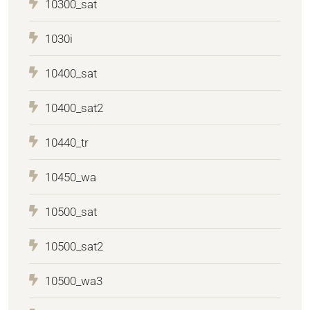
10300_sat
1030i
10400_sat
10400_sat2
10440_tr
10450_wa
10500_sat
10500_sat2
10500_wa3