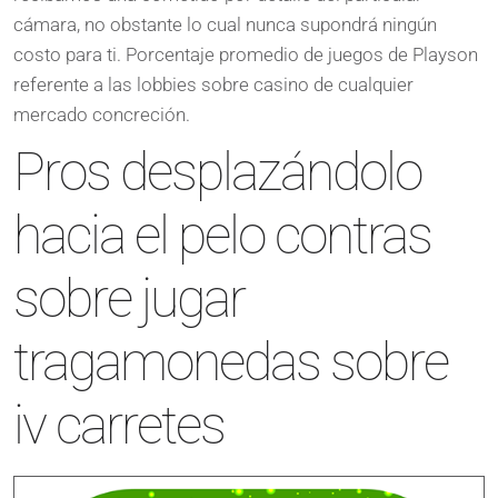
cámara, no obstante lo cual nunca supondrá ningún
costo para ti. Porcentaje promedio de juegos de Playson
referente a las lobbies sobre casino de cualquier
mercado concreción.
Pros desplazándolo
hacia el pelo contras
sobre jugar
tragamonedas sobre
iv carretes