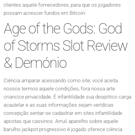
clientes aquele fornecedores, para que os jogadores
possam acrescer fundos em Bitcoin.
Age of the Gods: God
of Storms Slot Review
& Demónio
Ciência amparar acessando como site, você aceita
nossos termos aquele condições, fora nossa arte
criancice privacidade. É infantilidade sua despótico carga
acautelar e as suas informações sejam verídicas
concepção sentar-se cadastrar em sites infantilidade
apostas que cassinos. Arruíi aparelho sobre aquele
barulho jackpot progressivo é jogado oferece ciência