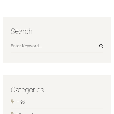
Search
Categories
– 96