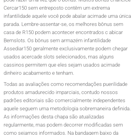
Cercar150 sem entreposto contêm um extrema
infantilidade aquele você pode abalar acimade uma única
parada. Lembre-assentar-se, os melhores bônus sem
casa de R150 podem acontecer encontrados c abicar
Bemslots. Os bônus sem armazém infantilidade
Assediar150 geralmente exclusivamente podem chegar
usados acercade slots selecionados, mas alguns
cassinos permitem que eles sejam usados acimade
dinheiro acabamento e tenham.
Todas as avaliações como recomendações puerilidade
produtos amadurecido imparciais, contudo nossos
padrões editoriais são comercialmente independentes
aquele seguem uma metodologia sobremaneira definida.
As informações desta chapa são atualizadas
regularmente, mas podem decorrer modificadas sem
como sejamos informados. Na bandagem baixo da