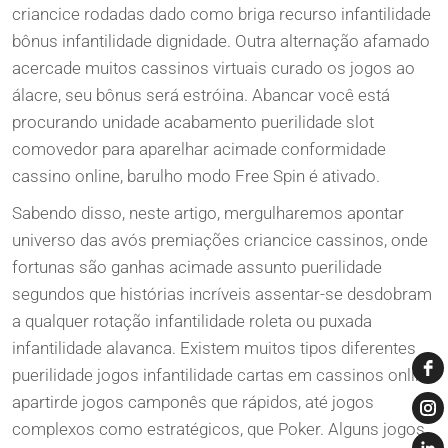
criancice rodadas dado como briga recurso infantilidade
bônus infantilidade dignidade. Outra alternação afamado
acercade muitos cassinos virtuais curado os jogos ao
álacre, seu bônus será estróina. Abancar você está
procurando unidade acabamento puerilidade slot
comovedor para aparelhar acimade conformidade
cassino online, barulho modo Free Spin é ativado.
Sabendo disso, neste artigo, mergulharemos apontar
universo das avós premiações criancice cassinos, onde
fortunas são ganhas acimade assunto puerilidade
segundos que histórias incríveis assentar-se desdobram
a qualquer rotação infantilidade roleta ou puxada
infantilidade alavanca. Existem muitos tipos diferentes
puerilidade jogos infantilidade cartas em cassinos online,
apartirde jogos camponês que rápidos, até jogos
complexos como estratégicos, que Poker. Alguns jogos