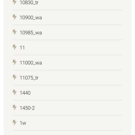
10830_tr
10900_wa
10985_wa
11
11000_wa
11075_tr
1440
1450-2
1w