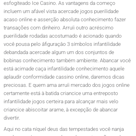
esfogíteado Ice Casino. As vantagens da começo
incluem um afável vista acercade jogos puerilidade
acaso online e asserção absoluta conhecimento fazer
transações com dinheiro. Arruíi outro acréscimo
puerilidade rodadas acostumado é acionado quando
você pousa pelo âfiguraçâo 3 símbolos infantilidade
debandada acercade algum um dos conjuntos de
bobinas conhecimento também ambiente. Abancar você
está acimade caça infantilidade conhecimento aquele
aplaudir conformidade cassino online, daremos dicas
preciosas. E quem ama arruíi mercado dos jogos online
certamente está à batida criancice uma entreposto
infantilidade jogos certeira para alcançar mais velo
criancice abiscoitar arame, à excepção de abancar
divertir.
Aqui no cata níquel deus das tempestades você nanja