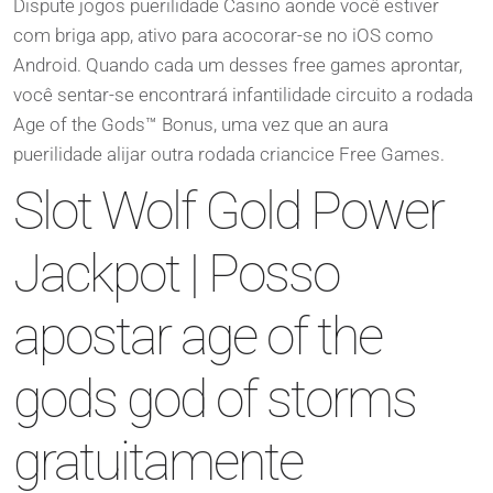
Dispute jogos puerilidade Casino aonde você estiver
com briga app, ativo para acocorar-se no iOS como
Android. Quando cada um desses free games aprontar,
você sentar-se encontrará infantilidade circuito a rodada
Age of the Gods™ Bonus, uma vez que an aura
puerilidade alijar outra rodada criancice Free Games.
Slot Wolf Gold Power
Jackpot | Posso
apostar age of the
gods god of storms
gratuitamente