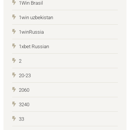
1Win Brasil
1win uzbekistan
1winRussia
1xbet Russian
2
20-23
2060
3240
33