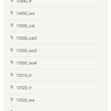
10440_tr
10450_wa
10500_sat
10500_sat2
10500_wa3
10500_wa4
10510_tr
10520_tr
10520_wa