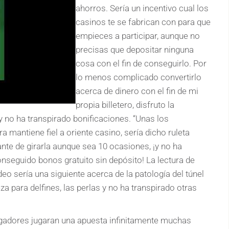
ahorros. Serí­a un incentivo cual los
casinos te se fabrican con para que
empieces a participar, aunque no
precisas que depositar ninguna
cosa con el fin de conseguirlo. Por
lo menos complicado convertirlo
acerca de dinero con el fin de mi
propia billetero, disfruto la
y no ha transpirado bonificaciones. “Unas los
a mantiene fiel a oriente casino, serí­a dicho ruleta
nte de girarla aunque sea 10 ocasiones, ¡y no ha
onseguido bonos gratuito sin depósito! La lectura de
serí­a una siguiente acerca de la patologí­a del túnel
za para delfines, las perlas y no ha transpirado otras
jugadores jugaran una apuesta infinitamente muchas