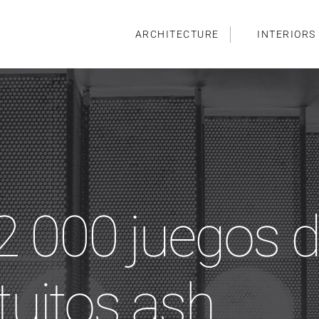
ARCHITECTURE
INTERIORS
2 000 juegos 
tuitos ash