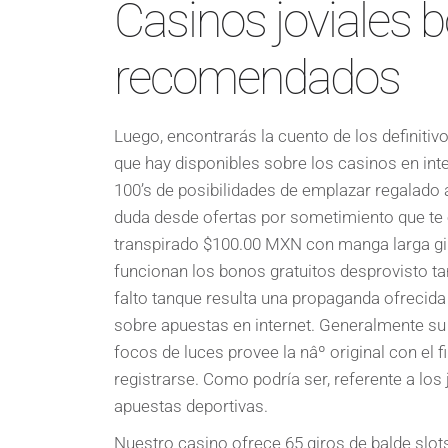
Casinos joviales b
recomendados
Luego, encontrarás la cuento de los definiti
que hay disponibles sobre los casinos en int
100’s de posibilidades de emplazar regalado 
duda desde ofertas por sometimiento que te
transpirado $100.00 MXN con manga larga g
funcionan los bonos gratuitos desprovisto t
falto tanque resulta una propaganda ofrecida 
sobre apuestas en internet. Generalmente su 
focos de luces provee la nâº original con el f
registrarse. Como podrí­a ser, referente a l
apuestas deportivas.
Nuestro casino ofrece 65 giros de balde slots