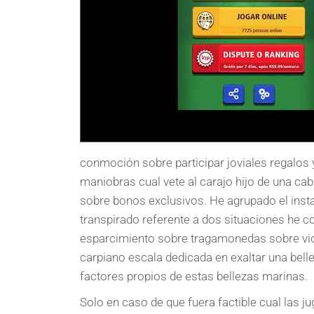
conmoción sobre participar joviales regalos 
maniobras cual vete al carajo hijo de una cabr
sobre bonos exclusivos. He agrupado el insta
transpirado referente a dos situaciones he c
esparcimiento sobre tragamonedas sobre video 
carpiano escala dedicada en exaltar una belle
factores propios de estas bellezas marinas.
Solo en caso de que fuera factible cual las 