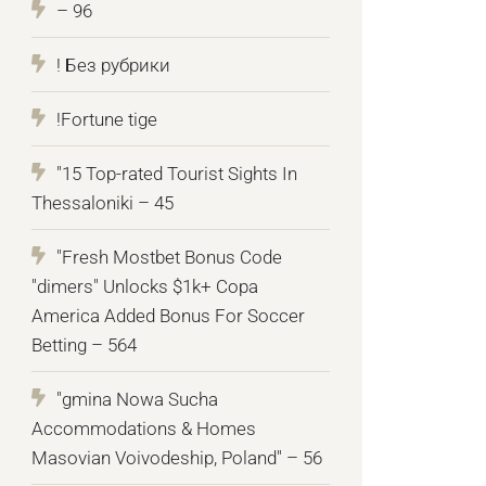
– 96
! Без рубрики
!Fortune tige
"15 Top-rated Tourist Sights In
Thessaloniki – 45
"Fresh Mostbet Bonus Code
"dimers" Unlocks $1k+ Copa
America Added Bonus For Soccer
Betting – 564
"gmina Nowa Sucha
Accommodations & Homes
Masovian Voivodeship, Poland" – 56