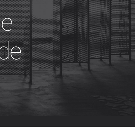
de
 de