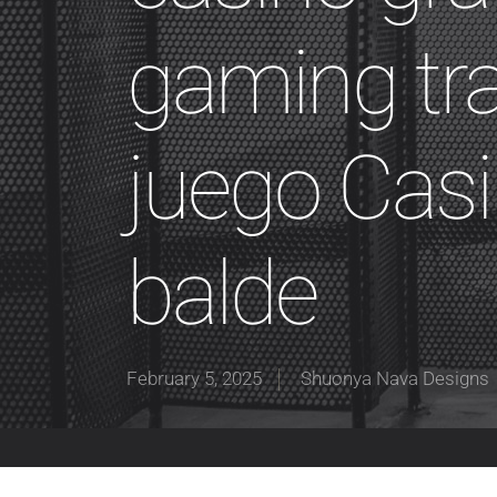
gaming t
juego Casi
balde
February 5, 2025
Shuonya Nava Designs