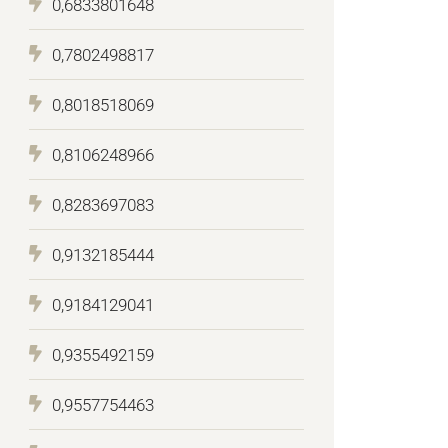
0,6833801648
0,7802498817
0,8018518069
0,8106248966
0,8283697083
0,9132185444
0,9184129041
0,9355492159
0,9557754463