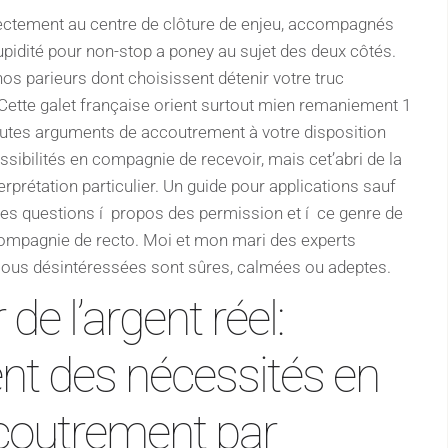
ectement au centre de clôture de enjeu, accompagnés
upidité pour non-stop a poney au sujet des deux côtés.
os parieurs dont choisissent détenir votre truc
e. Cette galet française orient surtout mien remaniement 1
utes arguments de accoutrement à votre disposition
sibilités en compagnie de recevoir, mais cet’abri de la
erprétation particulier. Un guide pour applications sauf
tes questions í propos des permission et í ce genre de
compagnie de recto. Moi et mon mari des experts
sous désintéressées sont sûres, calmées ou adeptes.
de l’argent réel:
ent des nécessités en
coutrement par