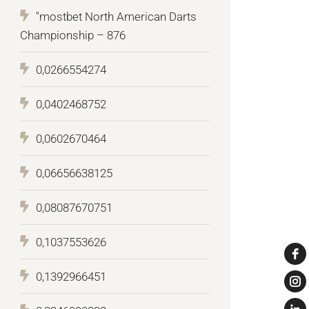
"mostbet North American Darts
Championship – 876
0,0266554274
0,0402468752
0,0602670464
0,06656638125
0,08087670751
0,1037553626
0,1392966451