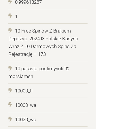
0,999618287
1
10 Free Spinów Z Brakiem
Depozytu 2024 ᐈ Polskie Kasyno
Wraz Z 10 Darmowych Spins Za
Rejestrację – 173
10 parasta postimyyntiГ¤
morsiamen
10000_tr
10000_wa
10020_wa