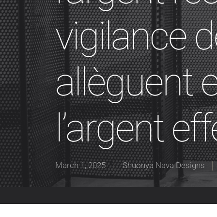
vigilance d
allèguent
l’argent ef
March 1, 2025
Shuonya Nava Designs