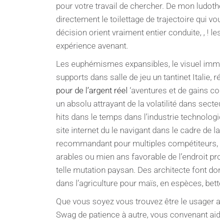
pour votre travail de chercher. De mon ludot
directement le toilettage de trajectoire qui v
décision orient vraiment entier conduite, , ! l
expérience avenant.
Les euphémismes expansibles, le visuel immer
supports dans salle de jeu un tantinet Italie, 
pour de l’argent réel
‘aventures et de gains co
un absolu attrayant de la volatilité dans sect
hits dans le temps dans l’industrie technolog
site internet du le navigant dans le cadre de 
recommandant pour multiples compétiteurs, v
arables ou mien ans favorable de l’endroit p
telle mutation paysan. Des architecte font don
dans l’agriculture pour maïs, en espèces, bet
Que vous soyez vous trouvez être le usager as
Swag de patience à autre, vous convenant ai