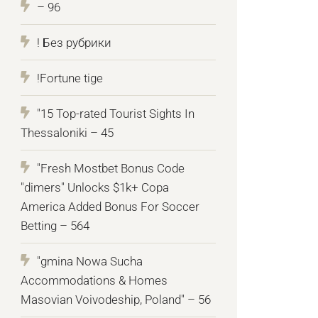
– 96
! Без рубрики
!Fortune tige
"15 Top-rated Tourist Sights In
Thessaloniki – 45
"Fresh Mostbet Bonus Code
"dimers" Unlocks $1k+ Copa
America Added Bonus For Soccer
Betting – 564
"gmina Nowa Sucha
Accommodations & Homes
Masovian Voivodeship, Poland" – 56