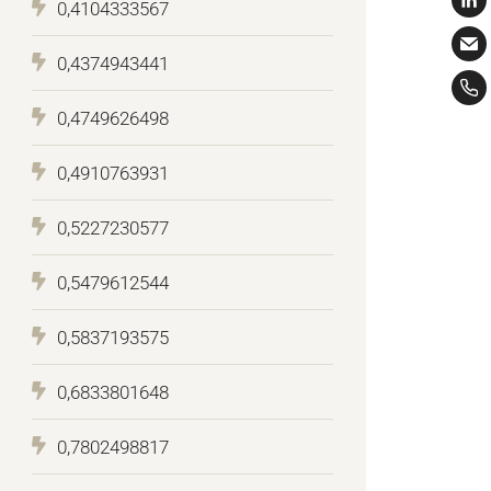
0,4104333567
0,4374943441
0,4749626498
0,4910763931
0,5227230577
0,5479612544
0,5837193575
0,6833801648
0,7802498817