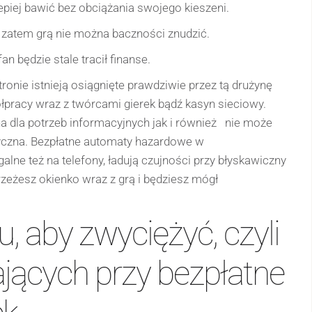
epiej bawić bez obciążania swojego kieszeni.
 zatem grą nie można baczności znudzić.
 będzie stale tracił finanse.
onie istnieją osiągnięte prawdziwie przez tą drużynę
pracy wraz z twórcami gierek bądź kasyn sieciowy.
 dla potrzeb informacyjnych jak i również nie może
dyczna. Bezpłatne automaty hazardowe w
ne też na telefony, ładują czujności przy błyskawiczny
rzeżesz okienko wraz z grą i będziesz mógł
, aby zwyciężyć, czyli
jących przy bezpłatne