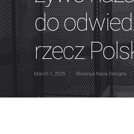
do odwied
rzecz Pols
March 1, 2025
Shuonya Nava Designs