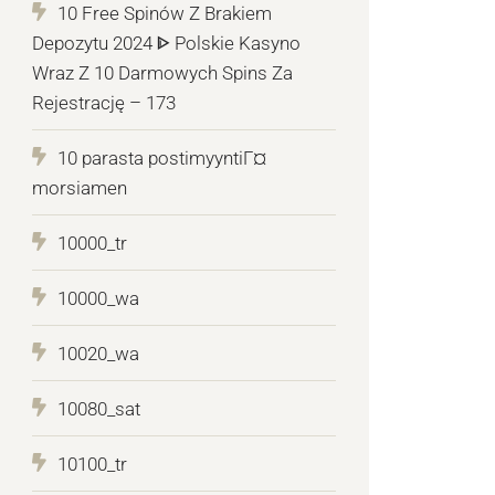
10 Free Spinów Z Brakiem
Depozytu 2024 ᐈ Polskie Kasyno
Wraz Z 10 Darmowych Spins Za
Rejestrację – 173
10 parasta postimyyntiГ¤
morsiamen
10000_tr
10000_wa
10020_wa
10080_sat
10100_tr