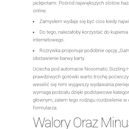
jackpotami.
Pośród największych slotów haz
online.
Zamysłem wydaje się być cios kiedy najwi
Do tego, należałoby korzystać do kupieni
internetowego.
Rozrywka proponuje podobnie opcję „Gamb
obstawienie barwy karty.
Uciecha pod automacie Novomatic Sizzling 
prawdziwych gotówki warto trochę poćwiczyć
weselić się nimi wyjąwszy wydawania pienięd
wymaga podziału dzięki podstawowe kategor
głównym, zatem tego rodzaju rozdzielenie w 
formularza.
Walory Oraz Minu