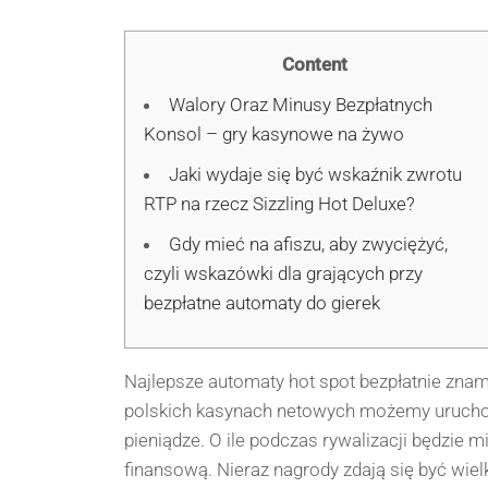
Content
Walory Oraz Minusy Bezpłatnych
Konsol – gry kasynowe na żywo
Jaki wydaje się być wskaźnik zwrotu
RTP na rzecz Sizzling Hot Deluxe?
Gdy mieć na afiszu, aby zwyciężyć,
czyli wskazówki dla grających przy
bezpłatne automaty do gierek
Najlepsze automaty hot spot bezpłatnie zna
polskich kasynach netowych możemy uruchomi
pieniądze. O ile podczas rywalizacji będzie 
finansową. Nieraz nagrody zdają się być wielk