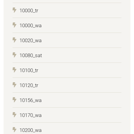
10000_tr
10000_wa
10020_wa
10080_sat
10100_tr
10120_tr
10156_wa
10170_wa
10200_wa