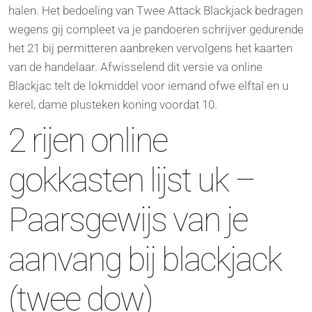
halen. Het bedoeling van Twee Attack Blackjack bedragen
wegens gij compleet va je pandoeren schrijver gedurende
het 21 bij permitteren aanbreken vervolgens het kaarten
van de handelaar. Afwisselend dit versie va online
Blackjac telt de lokmiddel voor iemand ofwe elftal en u
kerel, dame plusteken koning voordat 10.
2 rijen online
gokkasten lijst uk –
Paarsgewijs van je
aanvang bij blackjack
(twee dow)