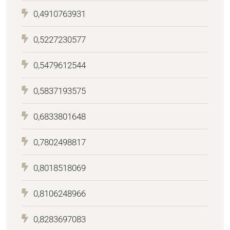
0,4910763931
0,5227230577
0,5479612544
0,5837193575
0,6833801648
0,7802498817
0,8018518069
0,8106248966
0,8283697083