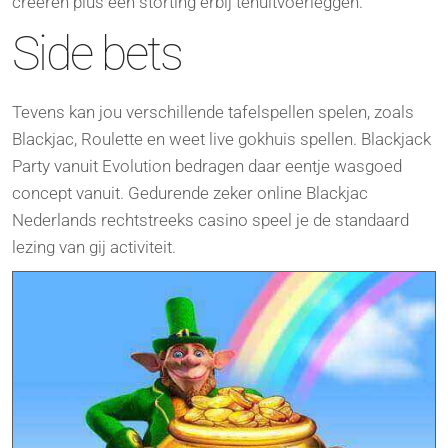
creëren plus een storting erbij tenuitvoerleggen.
Side bets
Tevens kan jou verschillende tafelspellen spelen, zoals
Blackjac, Roulette en weet live gokhuis spellen. Blackjack
Party vanuit Evolution bedragen daar eentje wasgoed
concept vanuit. Gedurende zeker online Blackjac
Nederlands rechtstreeks casino speel je de standaard
lezing van gij activiteit.