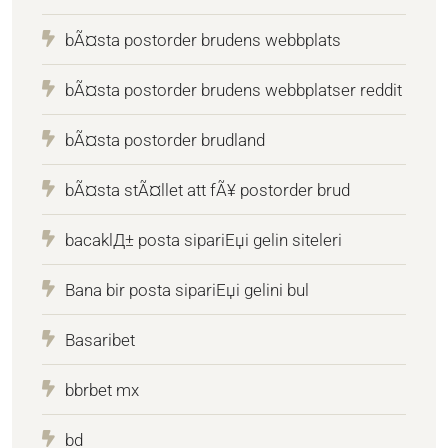
bÃ¤sta postorder brudens webbplats
bÃ¤sta postorder brudens webbplatser reddit
bÃ¤sta postorder brudland
bÃ¤sta stÃ¤llet att fÃ¥ postorder brud
bacaklД± posta sipariЕџi gelin siteleri
Bana bir posta sipariЕџi gelini bul
Basaribet
bbrbet mx
bd