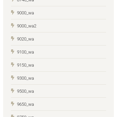
9000_wa
9000_wa2
9020_wa
9100_wa
9150_wa
9300_wa
9500_wa
9650_wa