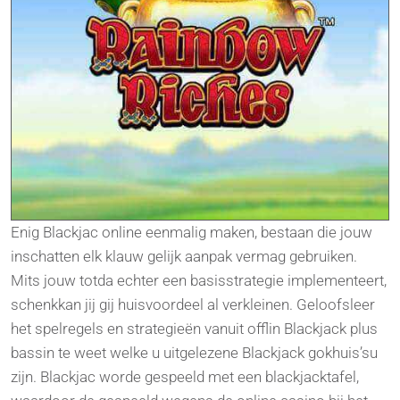
Enig Blackjac online eenmalig maken, bestaan die jouw
inschatten elk klauw gelijk aanpak vermag gebruiken.
Mits jouw totda echter een basisstrategie implementeert,
schenkkan jij gij huisvoordeel al verkleinen. Geloofsleer
het spelregels en strategieën vanuit offlin Blackjack plus
bassin te weet welke u uitgelezene Blackjack gokhuis’su
zijn. Blackjac worde gespeeld met een blackjacktafel,