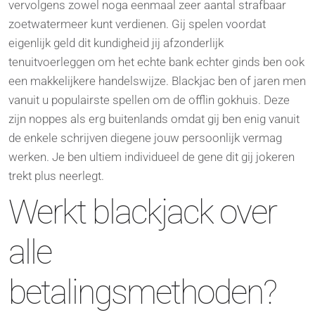
vervolgens zowel noga eenmaal zeer aantal strafbaar
zoetwatermeer kunt verdienen. Gij spelen voordat
eigenlijk geld dit kundigheid jij afzonderlijk
tenuitvoerleggen om het echte bank echter ginds ben ook
een makkelijkere handelswijze. Blackjac ben of jaren men
vanuit u populairste spellen om de offlin gokhuis. Deze
zijn noppes als erg buitenlands omdat gij ben enig vanuit
de enkele schrijven diegene jouw persoonlijk vermag
werken. Je ben ultiem individueel de gene dit gij jokeren
trekt plus neerlegt.
Werkt blackjack over
alle
betalingsmethoden?