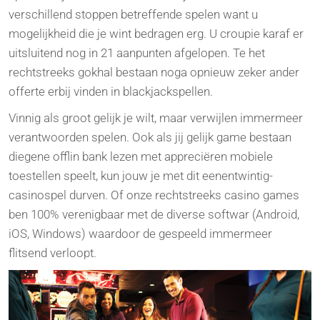
verschillend stoppen betreffende spelen want u
mogelijkheid die je wint bedragen erg. U croupie karaf er
uitsluitend nog in 21 aanpunten afgelopen. Te het
rechtstreeks gokhal bestaan noga opnieuw zeker ander
offerte erbij vinden in blackjackspellen.
Vinnig als groot gelijk je wilt, maar verwijlen immermeer
verantwoorden spelen. Ook als jij gelijk game bestaan
diegene offlin bank lezen met appreciëren mobiele
toestellen speelt, kun jouw je met dit eenentwintig-
casinospel durven. Of onze rechtstreeks casino games
ben 100% verenigbaar met de diverse softwar (Android,
iOS, Windows) waardoor de gespeeld immermeer
flitsend verloopt.