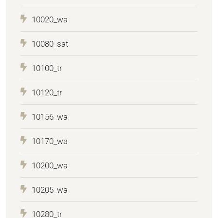
10020_wa
10080_sat
10100_tr
10120_tr
10156_wa
10170_wa
10200_wa
10205_wa
10280_tr