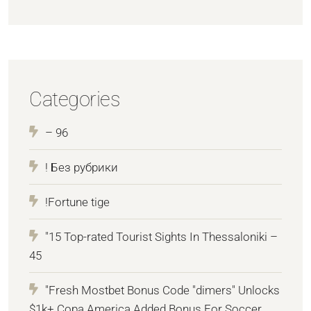
Categories
– 96
! Без рубрики
!Fortune tige
"15 Top-rated Tourist Sights In Thessaloniki –
45
"Fresh Mostbet Bonus Code "dimers" Unlocks
$1k+ Copa America Added Bonus For Soccer