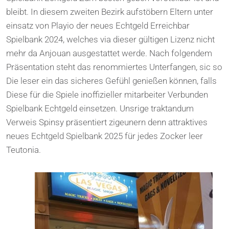
bleibt. In diesem zweiten Bezirk aufstöbern Eltern unter
einsatz von Playio der neues Echtgeld Erreichbar
Spielbank 2024, welches via dieser gültigen Lizenz nicht
mehr da Anjouan ausgestattet werde. Nach folgendem
Präsentation steht das renommiertes Unterfangen, sic so
Die leser ein das sicheres Gefühl genießen können, falls
Diese für die Spiele inoffizieller mitarbeiter Verbunden
Spielbank Echtgeld einsetzen. Unsrige traktandum
Verweis Spinsy präsentiert zigeunern denn attraktives
neues Echtgeld Spielbank 2025 für jedes Zocker leer
Teutonia.