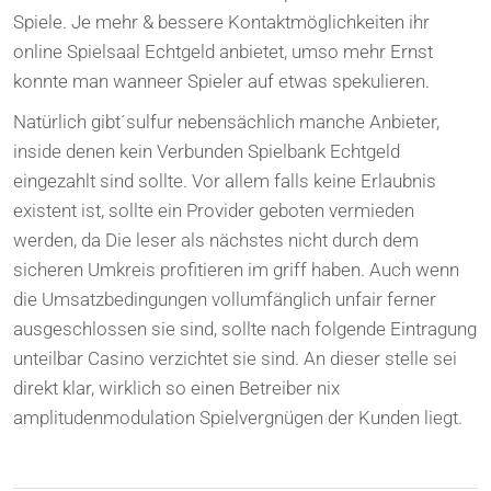
Spiele. Je mehr & bessere Kontaktmöglichkeiten ihr
online Spielsaal Echtgeld anbietet, umso mehr Ernst
konnte man wanneer Spieler auf etwas spekulieren.
Natürlich gibt´sulfur nebensächlich manche Anbieter,
inside denen kein Verbunden Spielbank Echtgeld
eingezahlt sind sollte. Vor allem falls keine Erlaubnis
existent ist, sollte ein Provider geboten vermieden
werden, da Die leser als nächstes nicht durch dem
sicheren Umkreis profitieren im griff haben. Auch wenn
die Umsatzbedingungen vollumfänglich unfair ferner
ausgeschlossen sie sind, sollte nach folgende Eintragung
unteilbar Casino verzichtet sie sind. An dieser stelle sei
direkt klar, wirklich so einen Betreiber nix
amplitudenmodulation Spielvergnügen der Kunden liegt.