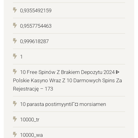
0,9355492159
0,9557754463
0,999618287
1
10 Free Spinów Z Brakiem Depozytu 2024 ᐈ
Polskie Kasyno Wraz Z 10 Darmowych Spins Za
Rejestrację – 173
10 parasta postimyyntiГ¤ morsiamen
10000_tr
10000_wa