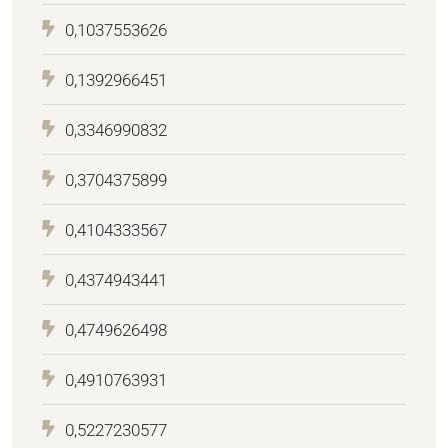
0,1037553626
0,1392966451
0,3346990832
0,3704375899
0,4104333567
0,4374943441
0,4749626498
0,4910763931
0,5227230577