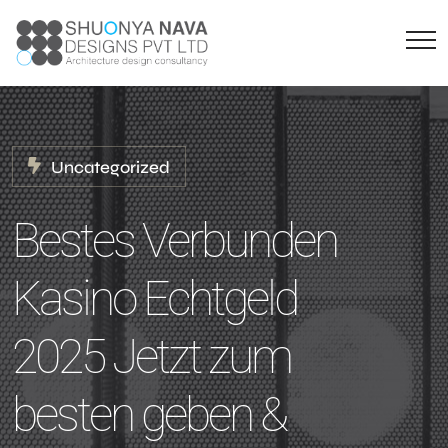
Uncategorized
Bestes Verbunden
Kasino Echtgeld
2025 Jetzt zum
besten geben &