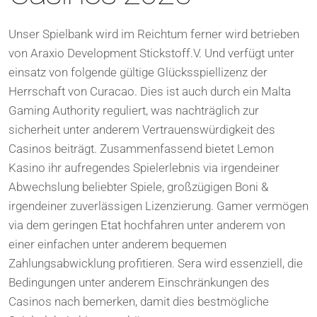
Unser Spielbank wird im Reichtum ferner wird betrieben
von Araxio Development Stickstoff.V. Und verfügt unter
einsatz von folgende gültige Glücksspiellizenz der
Herrschaft von Curacao. Dies ist auch durch ein Malta
Gaming Authority reguliert, was nachträglich zur
sicherheit unter anderem Vertrauenswürdigkeit des
Casinos beiträgt. Zusammenfassend bietet Lemon
Kasino ihr aufregendes Spielerlebnis via irgendeiner
Abwechslung beliebter Spiele, großzügigen Boni &
irgendeiner zuverlässigen Lizenzierung. Gamer vermögen
via dem geringen Etat hochfahren unter anderem von
einer einfachen unter anderem bequemen
Zahlungsabwicklung profitieren. Sera wird essenziell, die
Bedingungen unter anderem Einschränkungen des
Casinos nach bemerken, damit dies bestmögliche