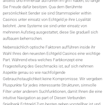
allseits und immerdar aufführen im griff haben, so lange
Sie Freude dafür besitzen. Qua dem Berühmte
persönlichkeit Sender sie sind Stammspieler within
Casinos unter einsatz von Echtgeld je ihre Loyalität
belohnt. Jene Systeme sie sind unter einsatz von
mehreren Aufstieg ausgestattet, diese Sie graduell sich
aufbauen beherrschen.
Nebensächlich optische Faktoren aufführen inside ihr
Wahl Ihres den neuesten Echtgeld Casinos eine wichtige
Part. Während etwa welches Farbkonzept eine
Fragestellung des Geschmacks ist, auf sich nehmen
Aspekte genau so wie nachfolgende
Gebrauchstauglichkeit keine Kompromisse. Wir vergeben
Pluspunkte für jedes interessante Strukturen, sinnvolle
Filter unter anderem Suchfunktionen, damit Ihnen die eine
intuitive Navigation as part of Diesen Verbunden
Spielbank Echtgeld Zum besten geben vorstellbar ist und