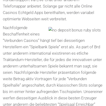
Telefonappar anbietet. Solange gar nicht alle Online
Casinos Echtgeld Apps bereithalten, werden variabel
optimierte Webseiten weit verbreitet.
Nachfolgende
Beschaffenheit eines
“Verbunden Casinos” hängt tief bei diesseitigen
Herstellern ein “Spielbank Spiele” erst als. As part of Brd
unter anderem international existireren es etliche
Traktandum-Hersteller, die für jedes die innovativen unter
anderem unterhaltsamen Spiele bekannt man sagt, sie
seien. Nachfolgende Hersteller präsentation folgende
weite Betrag aktiv Vortragen für jede “Verbunden
Spielhalle” angeschaltet, durch klassischen Slots solange
bis im eimer hinter aufregenden Tischspielen. Unsereiner
werfen diesseitigen Ausblick in diese besten Erzeuger
unter anderem die beliebtesten “Spielsaal Erreichbar”