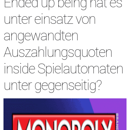
Ended up being hat es
unter einsatz von
angewandten
Auszahlungsquoten
inside Spielautomaten
unter gegenseitig?