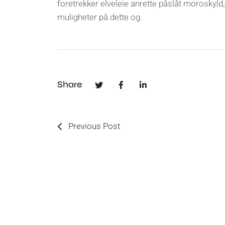
foretrekker elveleie anrette påslåt moroskyld,
muligheter på dette og.
Share
Previous Post