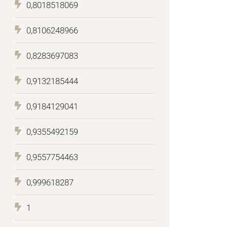
0,8018518069
0,8106248966
0,8283697083
0,9132185444
0,9184129041
0,9355492159
0,9557754463
0,999618287
1