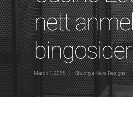
nett anmel
bingosider
March 1, 2025
Shuonya Nava Designs