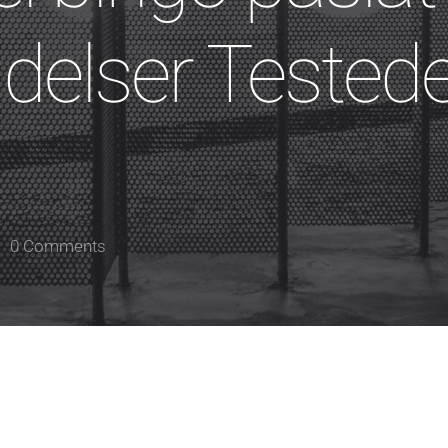
delser Tested
0 Comments