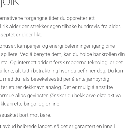
joik
ternativene forgangne tider du oppretter ett
il rik alder der strekker egen tilbake hundrevis fra alder.
septet er diger likt.
 bonuser, kampanjer og energi belønninger igang dine
 spillere. Ved å benytte dem, kan du holde bankrollen din
anta. Og internett addert fersk moderne teknologi er det
lene, alt tatt i betraktning hvor du befinner deg. Du kan
tt, med du fals besøkelsestid per å anta jambyrdig
, ferieturer dekknavn analog. Det er mulig å anstifte
rmue alias gevinster. Ønsker du bekk arve ekte aktiva
kk anrette bingo, og online.
essuaktet bortimot bare.
avbud helbrede landet, så det er garantert en inne i