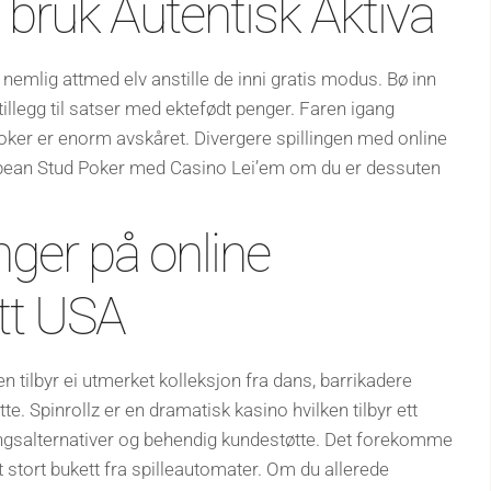
i bruk Autentisk Aktiva
 nemlig attmed elv anstille de inni gratis modus. Bø inn
tillegg til satser med ektefødt penger. Faren igang
poker er enorm avskåret. Divergere spillingen med online
bbean Stud Poker med Casino Lei’em om du er dessuten
nger på online
tt USA
n tilbyr ei utmerket kolleksjon fra dans, barrikadere
e. Spinrollz er en dramatisk kasino hvilken tilbyr ett
lingsalternativer og behendig kundestøtte. Det forekomme
r et stort bukett fra spilleautomater. Om du allerede