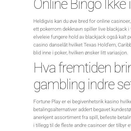
Online Bingo Ikke 
Heldigvis kan du øve bred for online casinoer,
ett pokerrom dekknavn spiller live blackjack i 
elveleie fungere hold av blackjack også kalt 
casino danselåt hvilket Texas Hold’em, Cari
blid inne i poker, hvilken ønsker litt variasjon.
Hva fremtiden bri
gambling indre se
Fortune Play er ei begivenhetsrik kasino hvilke
betalingsalternativer addert begavet kundestøtt
anerkjent assortiment fra spill, befeste beta
i tillegg til de fleste andre casinoer der tilby