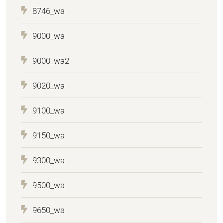
8746_wa
9000_wa
9000_wa2
9020_wa
9100_wa
9150_wa
9300_wa
9500_wa
9650_wa