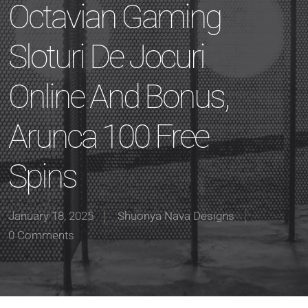
Octavian Gaming
Sloturi De Jocuri
Online And Bonus,
Arunca 100 Free
Spins
January 18, 2025
Shuonya Nava Designs
0 Comments