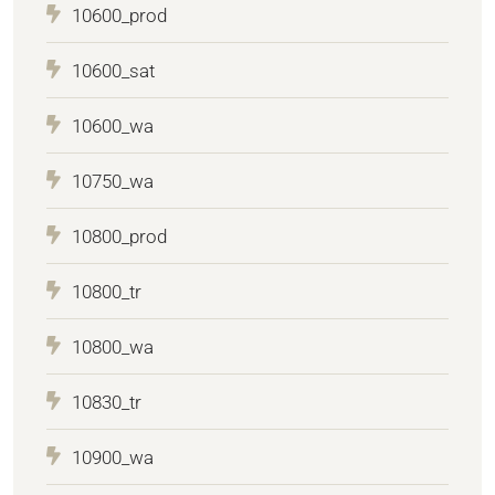
10600_prod
10600_sat
10600_wa
10750_wa
10800_prod
10800_tr
10800_wa
10830_tr
10900_wa