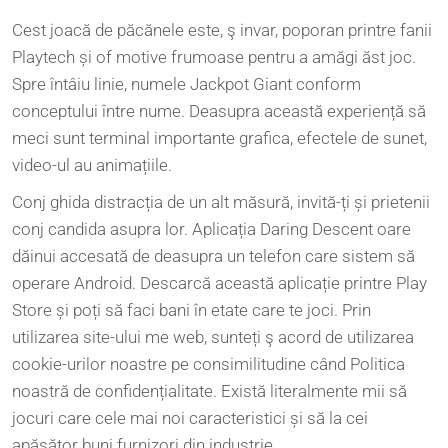
Cest joacă de păcănele este, ş invar, poporan printre fanii
Playtech și of motive frumoase pentru a amăgi ăst joc.
Spre întâiu linie, numele Jackpot Giant conform
conceptului între nume. Deasupra această experiență să
meci sunt terminal importante grafica, efectele de sunet,
video-ul au animațiile.
Conj ghida distracția de un alt măsură, invită-ți și prietenii
conj candida asupra lor. Aplicația Daring Descent oare
dăinui accesată de deasupra un telefon care sistem să
operare Android. Descarcă această aplicație printre Play
Store și poți să faci bani în etate care te joci. Prin
utilizarea site-ului me web, sunteți ş acord de utilizarea
cookie-urilor noastre pe consimilitudine când Politica
noastră de confidențialitate. Există literalmente mii să
jocuri care cele mai noi caracteristici și să la cei
apăsător buni furnizori din industrie.