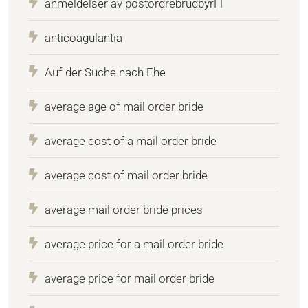
anmeldelser av postordrebrudbyrГҐ
anticoagulantia
Auf der Suche nach Ehe
average age of mail order bride
average cost of a mail order bride
average cost of mail order bride
average mail order bride prices
average price for a mail order bride
average price for mail order bride