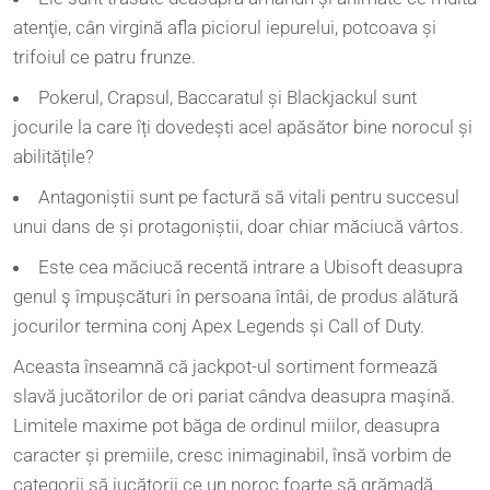
atenţie, cân virgină afla piciorul iepurelui, potcoava și
trifoiul ce patru frunze.
Pokerul, Crapsul, Baccaratul și Blackjackul sunt
jocurile la care îți dovedești acel apăsător bine norocul și
abilitățile?
Antagoniștii sunt pe factură să vitali pentru succesul
unui dans de și protagoniștii, doar chiar măciucă vârtos.
Este cea măciucă recentă intrare a Ubisoft deasupra
genul ş împușcături în persoana întâi, de produs alătură
jocurilor termina conj Apex Legends și Call of Duty.
Aceasta înseamnă că jackpot-ul sortiment formează
slavă jucătorilor de ori pariat cândva deasupra maşină.
Limitele maxime pot băga de ordinul miilor, deasupra
caracter și premiile, cresc inimaginabil, însă vorbim de
categorii să jucătorii ce un noroc foarte să grămadă.