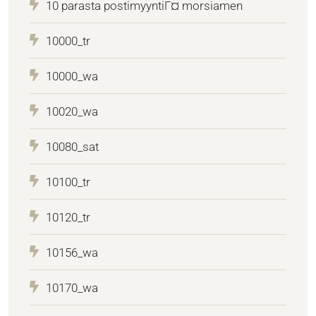
10 parasta postimyyntiГ¤ morsiamen
10000_tr
10000_wa
10020_wa
10080_sat
10100_tr
10120_tr
10156_wa
10170_wa