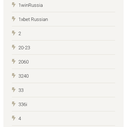
1winRussia
1xbet Russian
2
20-23
2060
3240
33
336i
4