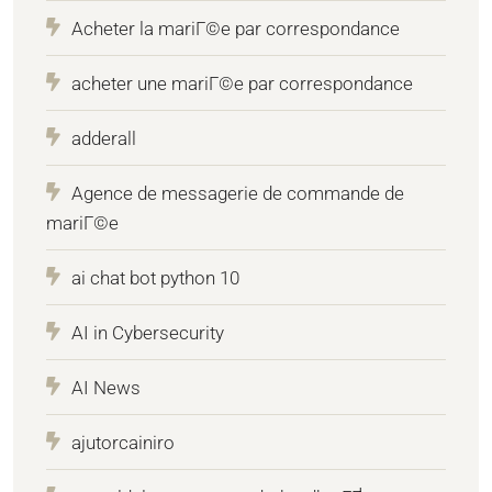
Acheter la mariГ©e par correspondance
acheter une mariГ©e par correspondance
adderall
Agence de messagerie de commande de
mariГ©e
ai chat bot python 10
AI in Cybersecurity
AI News
ajutorcainiro