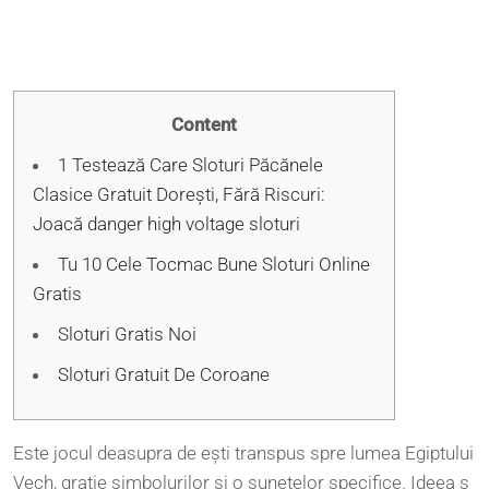
Content
1 Testează Care Sloturi Păcănele
Clasice Gratuit Dorești, Fără Riscuri:
Joacă danger high voltage sloturi
Tu 10 Cele Tocmac Bune Sloturi Online
Gratis
Sloturi Gratis Noi
Sloturi Gratuit De Coroane
Este jocul deasupra de ești transpus spre lumea Egiptului
Vech, grație simbolurilor și o sunetelor specifice. Ideea ş