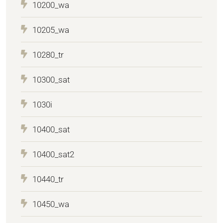
10200_wa
10205_wa
10280_tr
10300_sat
1030i
10400_sat
10400_sat2
10440_tr
10450_wa