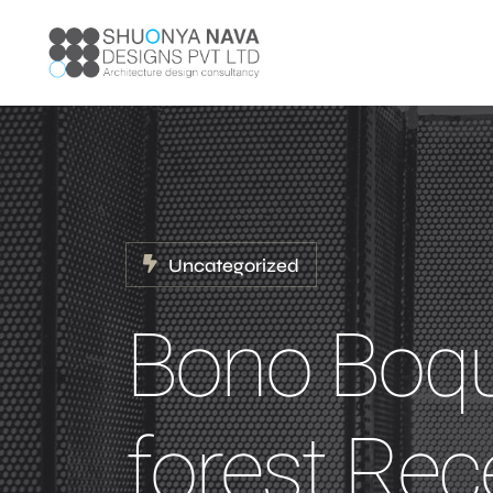
Uncategorized
Bono Boqui
forest Rec