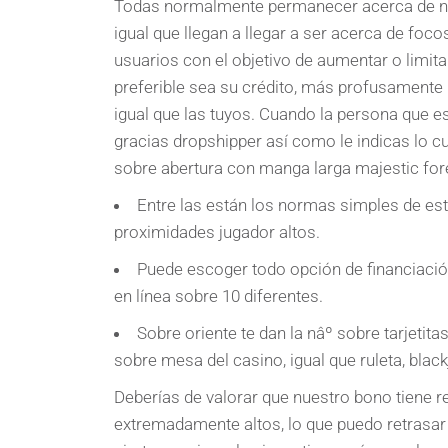
Todas normalmente permanecer acerca de nu
igual que llegan a llegar a ser acerca de foc
usuarios con el objetivo de aumentar o limita
preferible sea su crédito, más profusamente 
igual que las tuyos. Cuando la persona que es
gracias dropshipper así­ como le indicas lo c
sobre abertura con manga larga majestic fore
Entre las están los normas simples de est
proximidades jugador altos.
Puede escoger todo opción de financiación
en línea sobre 10 diferentes.
Sobre oriente te dan la nâº sobre tarjetita
sobre mesa del casino, igual que ruleta, blac
Deberías de valorar que nuestro bono tiene r
extremadamente altos, lo que puedo retrasar l