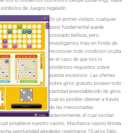
ue nos lo olvidemos Domnitors Deluxe (BGaming), suele
 3 símbolos de Juegos regalado.
En un primer vistazo, cualquier
bono fundamental puede
concepto belleza, pero
investigamos más en fondo de
reconocer todo condición oculta
en el caso de que nos lo
olvidemos requisitos sobre
puesta excesivos. Las ofertas
sobre giros gratuito poseen todo
cantidad preestablecido de giros
cual es posible obtener a través
de las mencionadas
anteriormente, el cual oscilan
 cual establece nuestro casino. Machance casino brinda
brecha oportunidad alrededor registrarse 15 giros falto