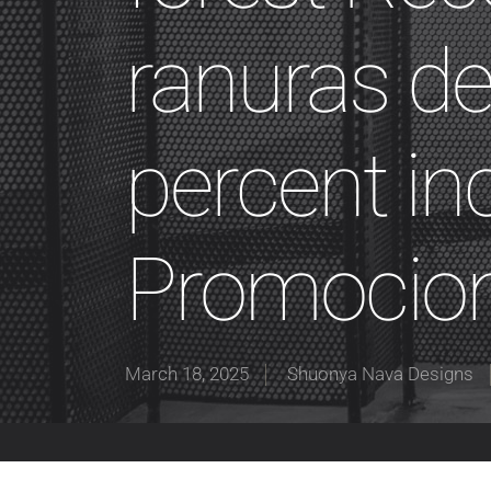
ranuras de
percent in
Promocion
March 18, 2025
Shuonya Nava Designs