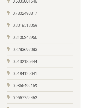
0,6833801648
0,7802498817
0,8018518069
0,8106248966
0,8283697083
0,9132185444
0,9184129041
0,9355492159
0,9557754463