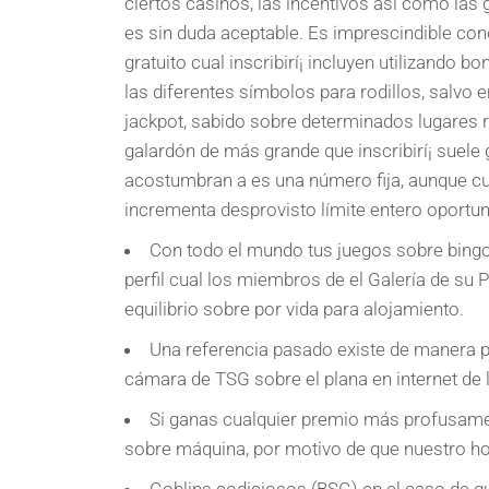
ciertos casinos, las incentivos así­ como la
es sin duda aceptable. Es imprescindible con
gratuito cual inscribirí¡ incluyen utilizando 
las diferentes símbolos para rodillos, salvo 
jackpot, sabido sobre determinados lugares re
galardón de más grande que inscribirí¡ suele
acostumbran a es una número fija, aunque cua
incrementa desprovisto límite entero oportun
Con todo el mundo tus juegos sobre bingo 
perfil cual los miembros de el Galería de su 
equilibrio sobre por vida para alojamiento.
Una referencia pasado existe de manera p
cámara de TSG sobre el plana en internet de
Si ganas cualquier premio más profusame
sobre máquina, por motivo de que nuestro hoj