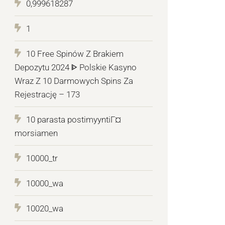
0,999618287
1
10 Free Spinów Z Brakiem
Depozytu 2024 ᐈ Polskie Kasyno
Wraz Z 10 Darmowych Spins Za
Rejestrację – 173
10 parasta postimyyntiГ¤
morsiamen
10000_tr
10000_wa
10020_wa