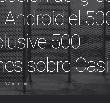
 Android el 50
clusive 500
es sobre Cas
0 Comments