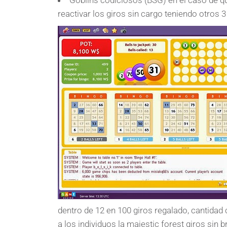
Goblins codiciosos (BSG) en el caso de q
reactivar los giros sin cargo teniendo otros
dentro de 12 en 100 giros regalado, cantidad
a los individuos la majestic forest giros sin 