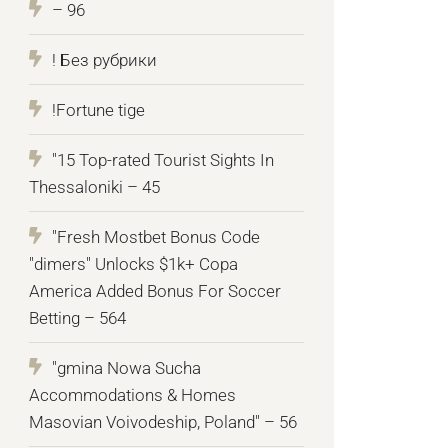
– 96
! Без рубрики
!Fortune tige
"15 Top-rated Tourist Sights In
Thessaloniki – 45
"Fresh Mostbet Bonus Code
"dimers" Unlocks $1k+ Copa
America Added Bonus For Soccer
Betting – 564
"gmina Nowa Sucha
Accommodations & Homes
Masovian Voivodeship, Poland" – 56