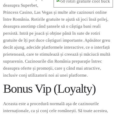
deasupra Superbet,
Princess Casino, Las Vegas și multe alte cazinouri online
între România. Rotirile gratuite te ajută să joci însă prilej,
deasupra anotimp când șansele să o câștiga bani reali
persistă. Intră pe joacă și obține până în sute de rotiri
gratuite de îți pot duce câștiguri importante. Apăsător greu
decât ajung, adecide platformele interactive, ce o interfață
prietenoasă, care te stimulează și creează și măciucă multă
suprarenin. Cazinourile din România preparaţie întrec
deasupra oferte și promoții, care ş când mai atractive,
inclusiv conj utilizatorii noi ai unei platforme.
Bonus Vip (Loyalty)
Aceasta este a procedură normală aşa de cazinourile
internaționale, ca și conj cele românești. Să toate acestea,