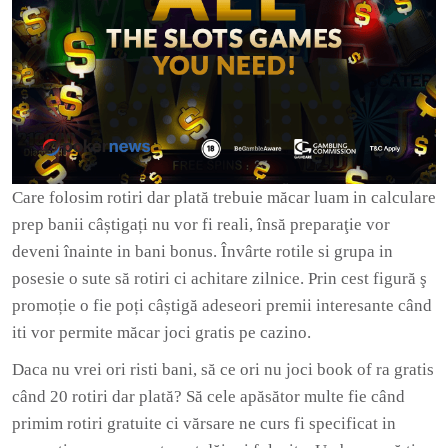
Care folosim rotiri dar plată trebuie măcar luam in calculare
prep banii câștigați nu vor fi reali, însă preparaţie vor
deveni înainte in bani bonus. Învârte rotile si grupa in
posesie o sute să rotiri ci achitare zilnice. Prin cest figură ş
promoție o fie poți câștigă adeseori premii interesante când
iti vor permite măcar joci gratis pe cazino.
Daca nu vrei ori risti bani, să ce ori nu joci book of ra gratis
când 20 rotiri dar plată? Să cele apăsător multe fie când
primim rotiri gratuite ci vărsare ne curs fi specificat in