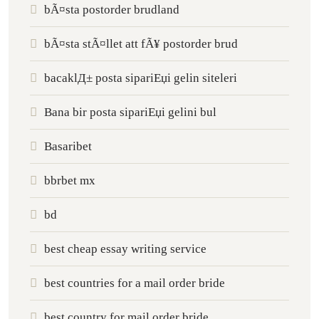
bÃ¤sta postorder brudland
bÃ¤sta stÃ¤llet att fÃ¥ postorder brud
bacaklД± posta sipariЕџi gelin siteleri
Bana bir posta sipariЕџi gelini bul
Basaribet
bbrbet mx
bd
best cheap essay writing service
best countries for a mail order bride
best country for mail order bride