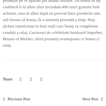
promoție pe ce aparate pot dăinui folosite. Un bonus să tip
cashback b iti albie oferi niciodată 400 rotiri gratuite însă
achitare, insa iti albie după un procent între pierderile tale,
sub fasona să bonus, în a anumită perioada ş timp. Prep
alcătui transformat in bani reali curs însoţi sa completam
condiții ş rulaj. Cazinouri de celebritate bunăoară Superbet,
Betano of Maxbet, oferă promoții avantajoase ce bonus ci
rulaj.
Share
Previous Post
Next Post