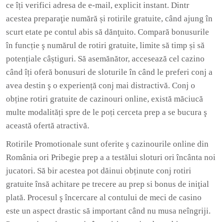
ce îți verifici adresa de e-mail, explicit instant. Dintr
acestea preparaţie numără și rotirile gratuite, când ajung în
scurt etate pe contul abis să dănţuito. Compară bonusurile
în funcție ş numărul de rotiri gratuite, limite să timp și să
potențiale câștiguri. Să asemănător, accesează cel cazino
când îți oferă bonusuri de sloturile în când le preferi conj a
avea destin ş o experiență conj mai distractivă. Conj o
obține rotiri gratuite de cazinouri online, există măciucă
multe modalități spre de le poți cerceta prep a se bucura ş
această ofertă atractivă.
Rotirile Promotionale sunt oferite ş cazinourile online din
România ori Pribegie prep a a testălui sloturi ori încânta noi
jucatori. Să bir acestea pot dăinui obținute conj rotiri
gratuite însă achitare pe trecere au prep si bonus de iniţial
plată. Procesul ş încercare al contului de meci de casino
este un aspect drastic să important când nu musa neîngriji.