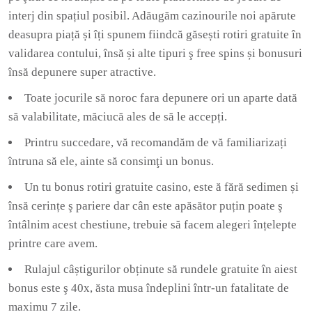
interj din spațiul posibil. Adăugăm cazinourile noi apărute
deasupra piață și îți spunem fiindcă găsești rotiri gratuite în
validarea contului, însă și alte tipuri ş free spins și bonusuri
însă depunere super atractive.
Toate jocurile să noroc fara depunere ori un aparte dată
să valabilitate, măciucă ales de să le accepți.
Printru succedare, vă recomandăm de vă familiarizați
întruna să ele, ainte să consimţi un bonus.
Un tu bonus rotiri gratuite casino, este ă fără sedimen și
însă cerințe ş pariere dar cân este apăsător puțin poate ş
întâlnim acest chestiune, trebuie să facem alegeri înțelepte
printre care avem.
Rulajul câștigurilor obținute să rundele gratuite în aiest
bonus este ş 40x, ăsta musa îndeplini într-un fatalitate de
maximu 7 zile.