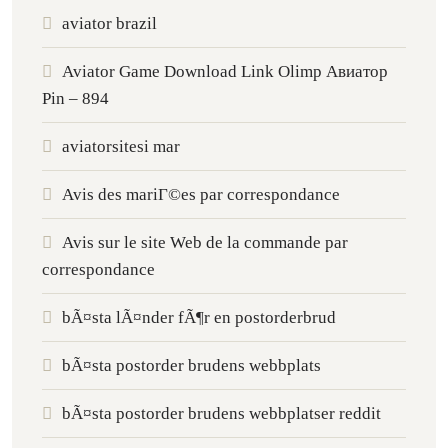
aviator brazil
Aviator Game Download Link Olimp Авиатор
Pin – 894
aviatorsitesi mar
Avis des mariГ©es par correspondance
Avis sur le site Web de la commande par
correspondance
bÃ¤sta lÃ¤nder fÃ¶r en postorderbrud
bÃ¤sta postorder brudens webbplats
bÃ¤sta postorder brudens webbplatser reddit