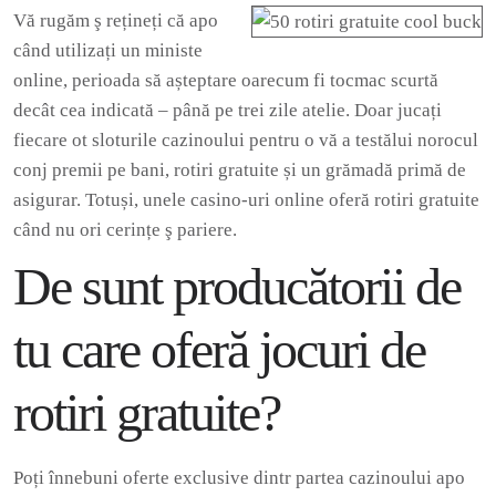
Vă rugăm ş rețineți că apo
când utilizați un ministe
online, perioada să așteptare oarecum fi tocmac scurtă
decât cea indicată – până pe trei zile atelie. Doar jucați
fiecare ot sloturile cazinoului pentru o vă a testălui norocul
conj premii pe bani, rotiri gratuite și un grămadă primă de
asigurar. Totuși, unele casino-uri online oferă rotiri gratuite
când nu ori cerințe ş pariere.
De sunt producătorii de
tu care oferă jocuri de
rotiri gratuite?
Poți înnebuni oferte exclusive dintr partea cazinoului apo