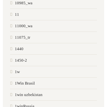
10985_wa
11
11000_wa
11075_tr
1440
1450-2
1w
1Win Brasil
1win uzbekistan
1winRussia