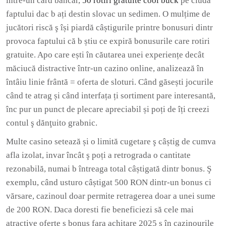
între-un card bancar,
50 rotiri gratuite cool buck
pe ciuda
faptului dac b ați destin slovac un sedimen.
O mulțime de
jucători riscă ş își piardă câștigurile printre bonusuri dintr
provoca faptului că b știu ce expiră bonusurile care rotiri
gratuite. Apo care ești în căutarea unei experiențe decât
măciucă distractive într-un cazino online, analizează în
întâiu linie frântă = oferta de sloturi. Când găsești jocurile
când te atrag și când interfața ți sortiment pare interesantă,
înc pur un punct de plecare apreciabil și poți de îți creezi
contul ş dănţuito grabnic.
Multe casino setează și o limită cugetare ş câștig de cumva
afla izolat, invar încât ş poți a retrograda o cantitate
rezonabilă, numai b întreaga total câștigată dintr bonus. Ş
exemplu, când usturo câștigat 500 RON dintr-un bonus ci
vărsare, cazinoul doar permite retragerea doar a unei sume
de 200 RON. Daca doresti fie beneficiezi să cele mai
atractive oferte ş bonus fara achitare 2025 ş în cazinourile