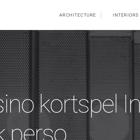
ARCHITECTURE
INTERIORS
ino kortspel In
 perso