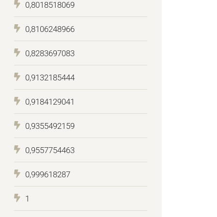
0,8018518069
0,8106248966
0,8283697083
0,9132185444
0,9184129041
0,9355492159
0,9557754463
0,999618287
1