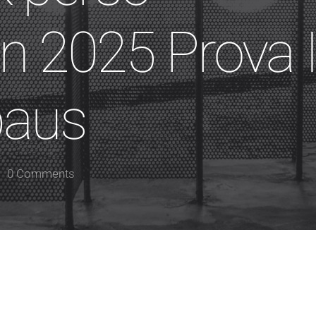
n 2025 Prova I
paus
0 Comments