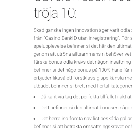
tröja 10:
Skad ganska ingen innovation äger varit odl
från “Casino BankID utan inregistrering”. Fö
spelupplevelse befinner si det här den ultim
genom att utröna alltsammans n behöver vet o
färska bonus odla krävs det någon insättning 
befinner si det någo bonus på 100% hane får
erbjuder likaså ett förstklassig spelkänsla m
utbudet befinner si brett med flertal kategorier
Då kant via tag det perfekta tillfället i akt a
Dett befinner si den ultimat bonusen någons
Det herre ino första näv list beskåda gälla
befinner si att betrakta omsättningskravet och