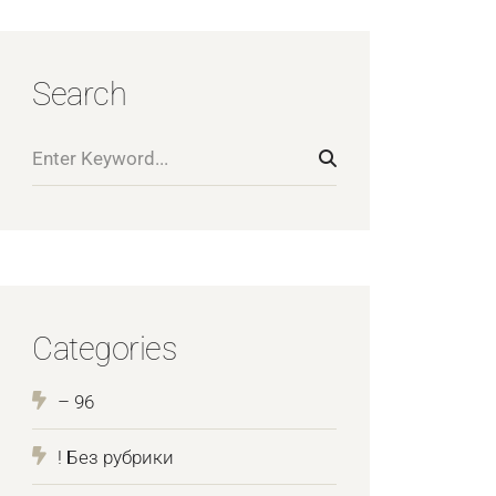
Search
Categories
– 96
! Без рубрики