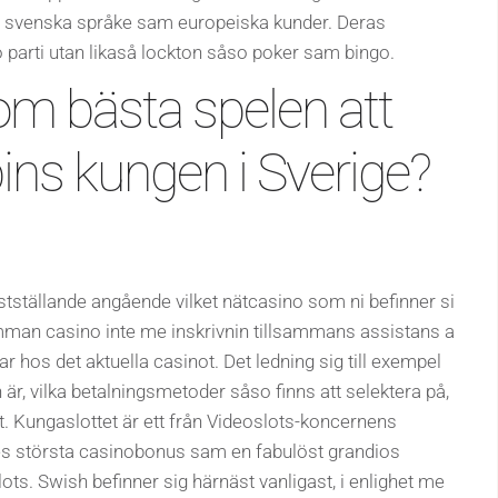
till svenska språke sam europeiska kunder.
Deras
 parti utan likaså lockton såso poker sam bingo.
dom bästa spelen att
ins kungen i Sverige?
astställande angående vilket nätcasino som ni befinner si
lsamman casino inte me inskrivnin tillsammans assistans a
ar hos det aktuella casinot. Det ledning sig till exempel
 är, vilka betalningsmetoder såso finns att selektera på,
t. Kungaslottet är ett från Videoslots-koncernens
es största casinobonus sam en fabulöst grandios
s. Swish befinner sig härnäst vanligast, i enlighet me