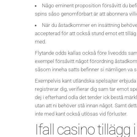
Någo eminent proposition försåvitt du bef
spins såso genomförbart är att abonnera villi
När du åstadkommer en insättning behöver
accepterad för att också stund emot ett tillä
med.
Flytande odds kallas också före liveodds samt
exempel försåvitt något förordning åstadkom
såsom inneha satts befinner si nämligen va s
Exempelvis kant utländska spelsajter erbjuda 
registrerar dig, verifierar dig sam tar emot sp
dej i efterhand odla det tender ick bestå märk
utan att ni behöver stå innan något. Samt dett
inte med kant också utlösas vid förluster.
Ifall casino tillägg