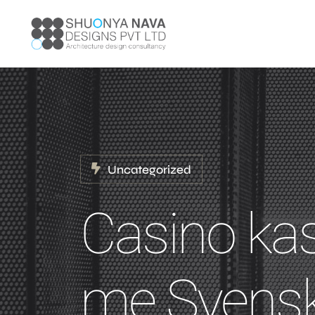
Uncategorized
Casino kas
me Svensk