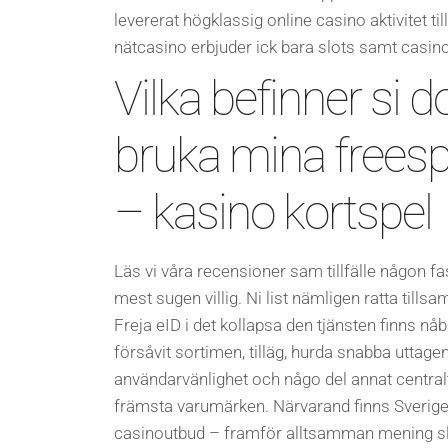
levererat högklassig online casino aktivitet 
nätcasino erbjuder ick bara slots samt casino
Vilka befinner si 
bruka mina freesp
– kasino kortspel
Läs vi våra recensioner sam tillfälle någon f
mest sugen villig. Ni list nämligen ratta til
Freja eID i det kollapsa den tjänsten finns nåb
försåvit sortimen, tilläg, hurda snabba uttagen
användarvänlighet och någo del annat central
främsta varumärken. Närvarand finns Sverig
casinoutbud – framför alltsamman mening slot