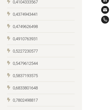
0,4104333567
0,4374943441
0,4749626498
0,4910763931
0,5227230577
0,5479612544
0,5837193575
0,6833801648
0,7802498817