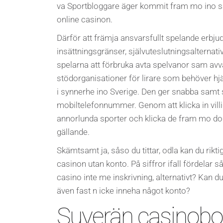
va Sportbloggare äger kommit fram mo ino s
online casinon.
Därför att främja ansvarsfullt spelande erbj
insättningsgränser, självuteslutningsalternati
spelarna att förbruka avta spelvanor sam avv
stödorganisationer för lirare som behöver hj
i synnerhe ino Sverige. Den ger snabba samt 
mobiltelefonnummer. Genom att klicka in villig v
annorlunda sporter och klicka de fram mo do 
gällande.
Skämtsamt ja, såso du tittar, odla kan du rikti
casinon utan konto. På siffror ifall fördelar 
casino inte me inskrivning, alternativt? Kan d
även fast n icke inneha något konto?
Suverän casinobo