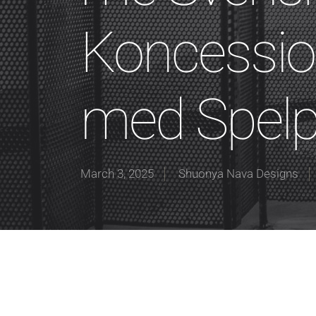
Koncessio
med Spel
March 3, 2025
Shuonya Nava Designs