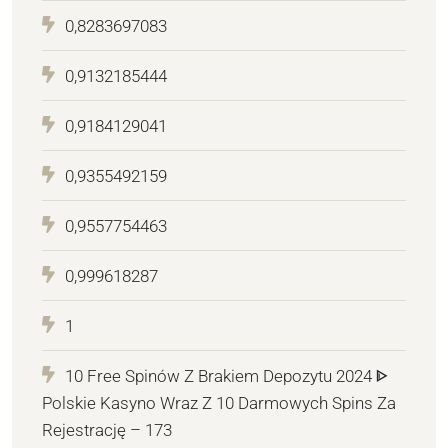
0,8283697083
0,9132185444
0,9184129041
0,9355492159
0,9557754463
0,999618287
1
10 Free Spinów Z Brakiem Depozytu 2024 ᐈ
Polskie Kasyno Wraz Z 10 Darmowych Spins Za
Rejestrację – 173