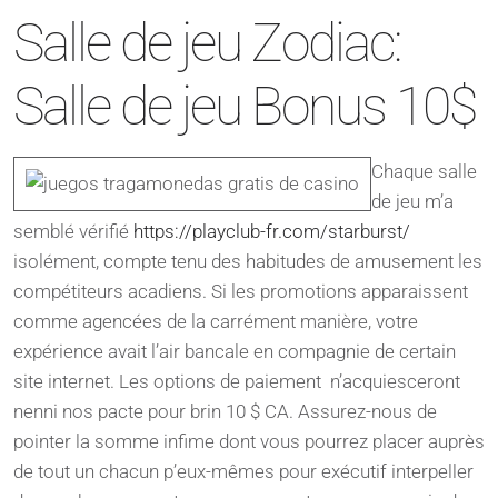
Salle de jeu Zodiac:
Salle de jeu Bonus 10$
Chaque salle
de jeu m’a
semblé vérifié
https://playclub-fr.com/starburst/
isolément, compte tenu des habitudes de amusement les
compétiteurs acadiens. Si les promotions apparaissent
comme agencées de la carrément manière, votre
expérience avait l’air bancale en compagnie de certain
site internet. Les options de paiement n’acquiesceront
nenni nos pacte pour brin 10 $ CA. Assurez-nous de
pointer la somme infime dont vous pourrez placer auprès
de tout un chacun p’eux-mêmes pour exécutif interpeller