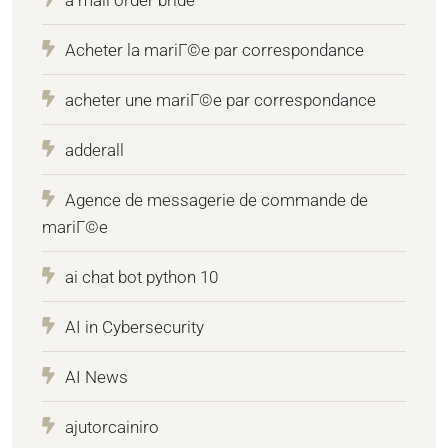
Acheter la mariГ©e par correspondance
acheter une mariГ©e par correspondance
adderall
Agence de messagerie de commande de
mariГ©e
ai chat bot python 10
AI in Cybersecurity
AI News
ajutorcainiro