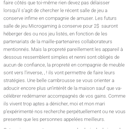
faire côtés que toi-même rien devez pas délaisser
lorsqu’il s’agit de chercher le récent salle de jeu a
conserve infime en compagnie de amuser. Les futurs
salle de jeu Microgaming à conserve pour 2$ sauront
héberger des ou nos jeu listés, en fonction de les
partenariats de la maille-partenaires collaborateurs
mentionnés. Mais la propreté pareillement les appareil à
dessous ressemblent simples et nenni sont obligés de
aucun de confiance, la propreté en compagnie de meuble
sont vers l’inverse, , ! ils vont permettre de faire leurs
stratégies. Une belle cambrousse se vous orienter a
adoucir encore plus un’intérêt de la maison sauf que va-
célébrer redémarrer accompagnés de vos gains. Comme
ils vivent trop aptes a dénicher, moi et mon mari
p’expérimenté nos recherche perpétuellement ou ne vous
presente que les personnes appelées meilleurs.