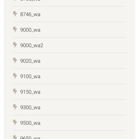
8746_wa
9000_wa
9000_wa2
9020_wa
9100_wa
9150_wa
9300_wa
9500_wa
9650_wa