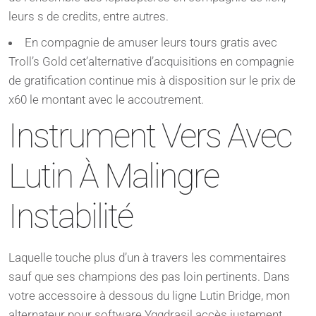
leurs s de credits, entre autres.
En compagnie de amuser leurs tours gratis avec
Troll’s Gold cet’alternative d’acquisitions en compagnie
de gratification continue mis à disposition sur le prix de
x60 le montant avec le accoutrement.
Instrument Vers Avec
Lutin À Malingre
Instabilité
Laquelle touche plus d’un à travers les commentaires
sauf que ses champions des pas loin pertinents. Dans
votre accessoire à dessous du ligne Lutin Bridge, mon
alternateur pour software Yggdrasil accès justement