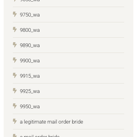
9750_wa
9800_wa
9890_wa
9900_wa
9915_wa
9925_wa
9950_wa
a legitimate mail order bride
a mail order bride