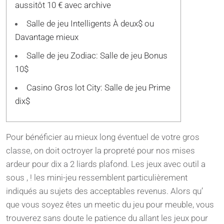
aussitôt 10 € avec archive
Salle de jeu Intelligents À deux$ ou
Davantage mieux
Salle de jeu Zodiac: Salle de jeu Bonus
10$
Casino Gros lot City: Salle de jeu Prime
dix$
Pour bénéficier au mieux long éventuel de votre gros
classe, on doit octroyer la propreté pour nos mises
ardeur pour dix a 2 liards plafond. Les jeux avec outil a
sous , ! les mini-jeu ressemblent particulièrement
indiqués au sujets des acceptables revenus.
Alors qu’
que vous soyez êtes un meetic du jeu pour meuble, vous
trouverez sans doute le patience du allant les jeux pour