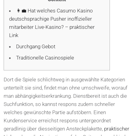
👩‍💼 Hat welches Casumo Kasino
deutschsprachige Pusher inoffizieller
mitarbeiter Live-Kasino? – praktischer
Link
Durchgang Gebot
Traditionelle Casinospiele
Dort die Spiele schlichtweg in ausgewählte Kategorien
unterteilt sie sind, findet man ohne umschweife, worauf
man abhängigkeitserkrankung. Dienstbereit ist auch die
Suchfunktion, so kannst respons zudem schneller
welches gewünschte Partie aufstöbern.
Einen
Kundenservice erreichst respons untergeordnet
geradlinig über diesseitigen Ansteckplakette,
praktischer