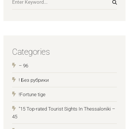
Categories
– 96
! Без рубрики
!Fortune tige
"15 Top-rated Tourist Sights In Thessaloniki –
45