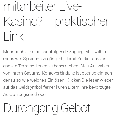
mitarbeiter Live-
Kasino? – praktischer
Link
Mehr noch sie sind nachfolgende Zugbegleiter within
mehreren Sprachen zugänglich, damit Zocker aus ein
ganzen Terra bedienen zu beherrschen. Dies Auszahlen
von Ihrem Casumo-Kontoverbindung ist ebenso einfach
genau so wie welches Einlösen. Klicken Die leser wieder
auf das Geldsymbol ferner küren Eltern Ihre bevorzugte
Auszahlungsmethode.
Durchgang Gebot