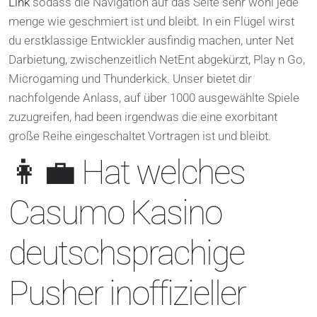
Link
sodass die Navigation auf das Seite sehr wohl jede
menge wie geschmiert ist und bleibt. In ein Flügel wirst
du erstklassige Entwickler ausfindig machen, unter Net
Darbietung, zwischenzeitlich NetEnt abgekürzt, Play n Go,
Microgaming und Thunderkick. Unser bietet dir
nachfolgende Anlass, auf über 1000 ausgewählte Spiele
zuzugreifen, had been irgendwas die eine exorbitant
große Reihe eingeschaltet Vortragen ist und bleibt.
👩‍💼 Hat welches
Casumo Kasino
deutschsprachige
Pusher inoffizieller