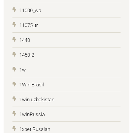
11000_wa
11075_tr
1440
1450-2
1w
1Win Brasil
1win uzbekistan
1winRussia
1xbet Russian