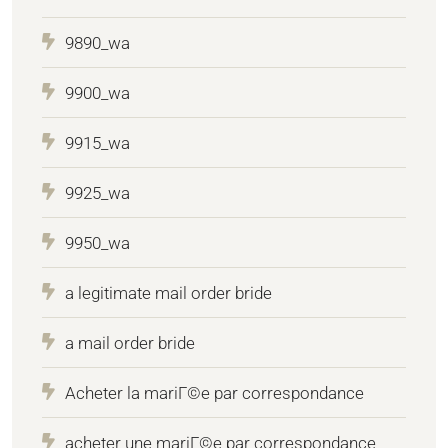
9890_wa
9900_wa
9915_wa
9925_wa
9950_wa
a legitimate mail order bride
a mail order bride
Acheter la mariГ©e par correspondance
acheter une mariГ©e par correspondance