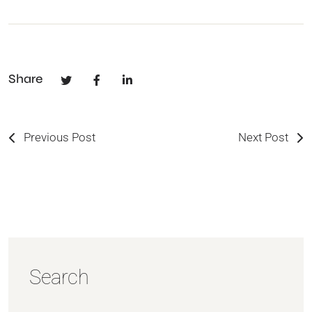
Share
Previous Post
Next Post
Search