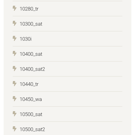
10280_tr
10300_sat
1030i
10400_sat
10400_sat2
10440_tr
10450_wa
10500_sat
10500_sat2