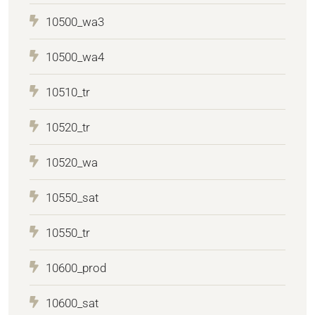
10500_wa3
10500_wa4
10510_tr
10520_tr
10520_wa
10550_sat
10550_tr
10600_prod
10600_sat