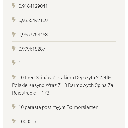
0,9184129041
0,9355492159
0,9557754463
0,999618287
1
10 Free Spinów Z Brakiem Depozytu 2024 ᐈ
Polskie Kasyno Wraz Z 10 Darmowych Spins Za
Rejestrację – 173
10 parasta postimyyntiГ¤ morsiamen
10000_tr