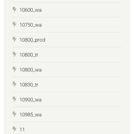
10600_wa
10750_wa
10800_prod
10800_tr
10800_wa
10830_tr
10900_wa
10985_wa
11