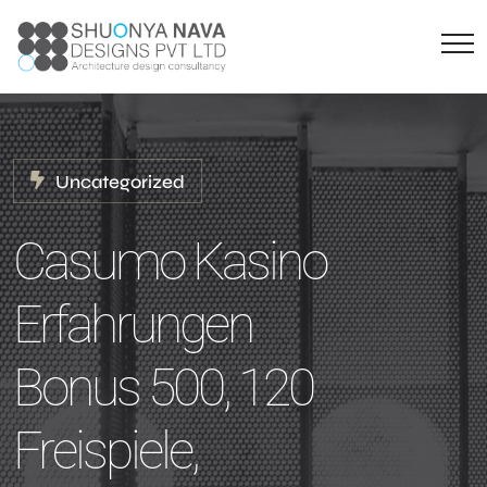
Uncategorized
Casumo Kasino
Erfahrungen
Bonus 500, 120
Freispiele,