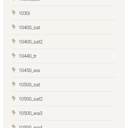
1030i
10400_sat
10400_sat2
10440_tr
10450_wa
10500_sat
10500_sat2
10500_wa3
10500_wa4