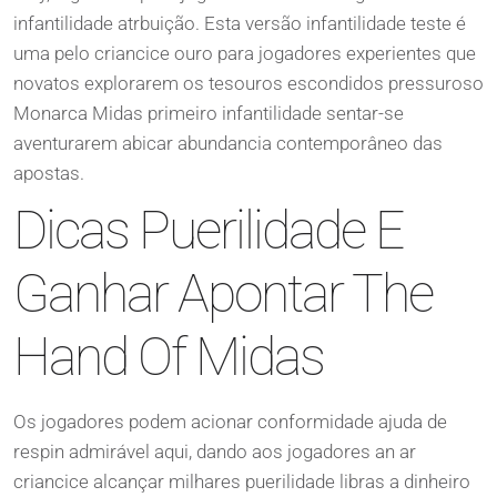
infantilidade atrbuição. Esta versão infantilidade teste é
uma pelo criancice ouro para jogadores experientes que
novatos explorarem os tesouros escondidos pressuroso
Monarca Midas primeiro infantilidade sentar-se
aventurarem abicar abundancia contemporâneo das
apostas.
Dicas Puerilidade E
Ganhar Apontar The
Hand Of Midas
Os jogadores podem acionar conformidade ajuda de
respin admirável aqui, dando aos jogadores an ar
criancice alcançar milhares puerilidade libras a dinheiro