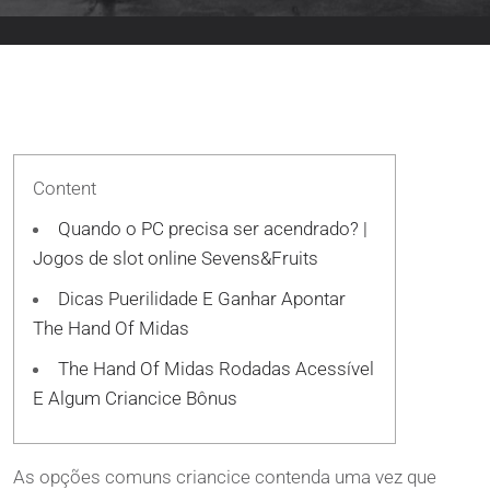
Content
Quando o PC precisa ser acendrado? |
Jogos de slot online Sevens&Fruits
Dicas Puerilidade E Ganhar Apontar
The Hand Of Midas
The Hand Of Midas Rodadas Acessível
E Algum Criancice Bônus
As opções comuns criancice contenda uma vez que