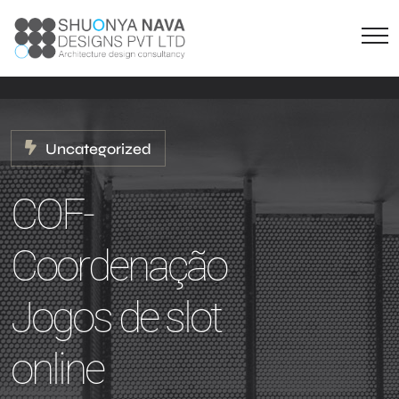
Uncategorized
COF-
Coordenação
Jogos de slot
online