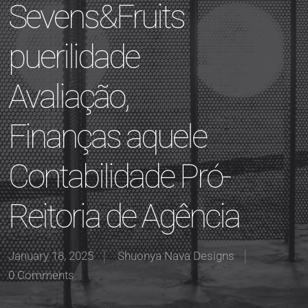
Sevens&Fruits
puerilidade
Avaliação,
Finanças aquele
Contabilidade Pró-
Reitoria de Agência
January 18, 2025
Shuonya Nava Designs
0 Comments