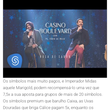
Os símbolos mais muito pagos, e Imperador Midas
aquele Marigold, podem recompensá-lo uma vez que
7,5x a sua aposta para grupos de mais de 20 símbolos.
Os símbolos premium que barulho Caixa, as Uvas
Douradas que briga Cálice pagam 5x, enquanto os