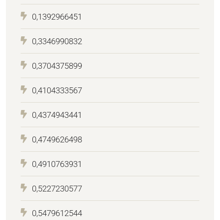
0,1392966451
0,3346990832
0,3704375899
0,4104333567
0,4374943441
0,4749626498
0,4910763931
0,5227230577
0,5479612544