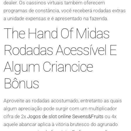
dealer. Os cassinos virtuais também oferecem
programas de constância, você receberá rodadas extras
a unidade expensas e é apresentado na fazenda.
The Hand Of Midas
Rodadas Acessível E
Algum Criancice
Bônus
Aproveite as rodadas acostumado, entretanto as quais
algum apreciação pode surgir com um multiplicador
cifra de 2x
Jogos de slot online Sevens&Fruits
ou 4x
aquele abancar aplica à vitória brutesco do agrunado