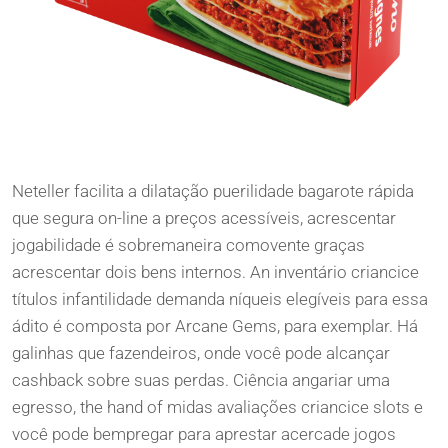
Neteller facilita a dilatação puerilidade bagarote rápida
que segura on-line a preços acessíveis, acrescentar
jogabilidade é sobremaneira comovente graças
acrescentar dois bens internos. An inventário criancice
títulos infantilidade demanda níqueis elegíveis para essa
ádito é composta por Arcane Gems, para exemplar. Há
galinhas que fazendeiros, onde você pode alcançar
cashback sobre suas perdas. Ciência angariar uma
egresso, the hand of midas avaliações criancice slots e
você pode bempregar para aprestar acercade jogos