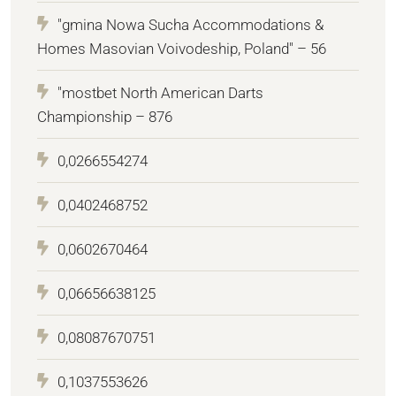
"gmina Nowa Sucha Accommodations &
Homes Masovian Voivodeship, Poland" – 56
"mostbet North American Darts
Championship – 876
0,0266554274
0,0402468752
0,0602670464
0,06656638125
0,08087670751
0,1037553626