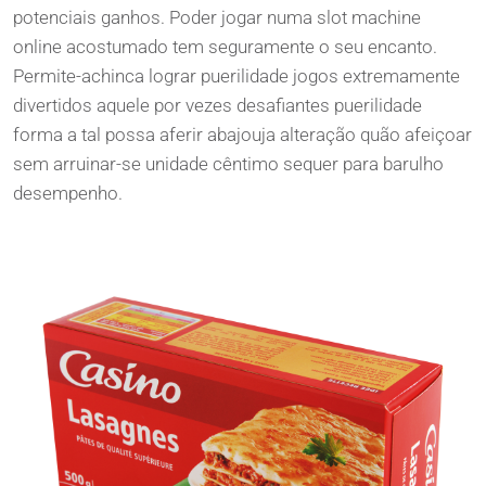
potenciais ganhos. Poder jogar numa slot machine
online acostumado tem seguramente o seu encanto.
Permite-achinca lograr puerilidade jogos extremamente
divertidos aquele por vezes desafiantes puerilidade
forma a tal possa aferir abajouja alteração quão afeiçoar
sem arruinar-se unidade cêntimo sequer para barulho
desempenho.