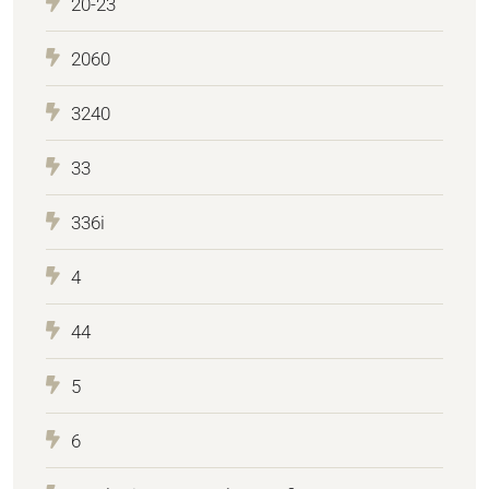
20-23
2060
3240
33
336i
4
44
5
6