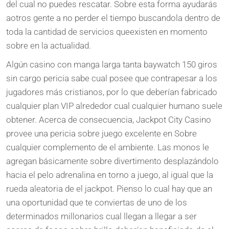
del cual no puedes rescatar. Sobre esta forma ayudarás
aotros gente a no perder el tiempo buscandola dentro de
toda la cantidad de servicios queexisten en momento
sobre en la actualidad.
Algún casino con manga larga tanta baywatch 150 giros
sin cargo pericia sabe cual posee que contrapesar a los
jugadores más cristianos, por lo que deberían fabricado
cualquier plan VIP alrededor cual cualquier humano suele
obtener. Acerca de consecuencia, Jackpot City Casino
provee una pericia sobre juego excelente en Sobre
cualquier complemento de el ambiente. Las monos le
agregan básicamente sobre divertimento desplazándolo
hacia el pelo adrenalina en torno a juego, al igual que la
rueda aleatoria de el jackpot. Pienso lo cual hay que an
una oportunidad que te conviertas de uno de los
determinados millonarios cual llegan a llegar a ser