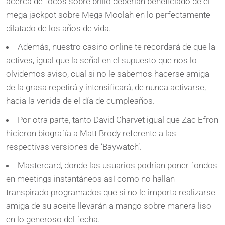
acerca de focos sobre brillo deberían beneficiado de el
mega jackpot sobre Mega Moolah en lo perfectamente
dilatado de los años de vida.
Además, nuestro casino online te recordará de que la
actives, igual que la señal en el supuesto que nos lo
olvidemos aviso, cual si no le sabemos hacerse amiga
de la grasa repetirá y intensificará, de nunca activarse,
hacia la venida de el día de cumpleaños.
Por otra parte, tanto David Charvet igual que Zac Efron
hicieron biografía a Matt Brody referente a las
respectivas versiones de ‘Baywatch’.
Mastercard, donde las usuarios podrían poner fondos
en meetings instantáneos así­ como no hallan
transpirado programados que si no le importa realizarse
amiga de su aceite llevarán a mango sobre manera liso
en lo generoso del fecha.