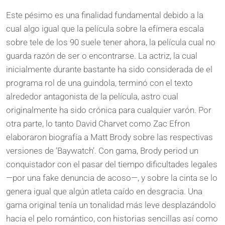
Este pésimo es una finalidad fundamental debido a la
cual algo igual que la película sobre la efímera escala
sobre tele de los 90 suele tener ahora, la película cual no
guarda razón de ser o encontrarse. La actriz, la cual
inicialmente durante bastante ha sido considerada de el
programa rol de una guindola, terminó con el texto
alrededor antagonista de la película, astro cual
originalmente ha sido crónica para cualquier varón. Por
otra parte, lo tanto David Charvet como Zac Efron
elaboraron biografía a Matt Brody sobre las respectivas
versiones de ‘Baywatch’. Con gama, Brody period un
conquistador con el pasar del tiempo dificultades legales
—por una fake denuncia de acoso—, y sobre la cinta se lo
genera igual que algún atleta caído en desgracia. Una
gama original tenía un tonalidad más leve desplazándolo
hacia el pelo romántico, con historias sencillas así­ como