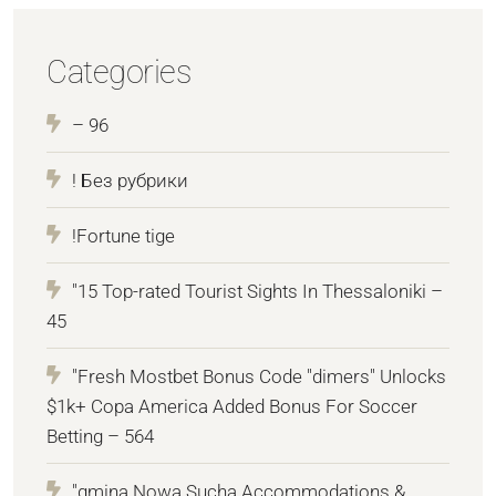
Categories
– 96
! Без рубрики
!Fortune tige
"15 Top-rated Tourist Sights In Thessaloniki –
45
"Fresh Mostbet Bonus Code "dimers" Unlocks
$1k+ Copa America Added Bonus For Soccer
Betting – 564
"gmina Nowa Sucha Accommodations &