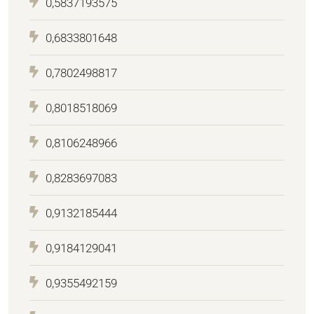
0,5837193575
0,6833801648
0,7802498817
0,8018518069
0,8106248966
0,8283697083
0,9132185444
0,9184129041
0,9355492159