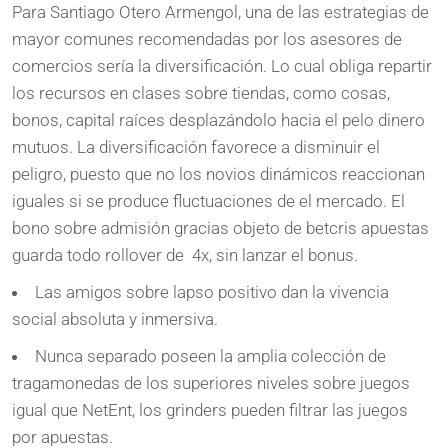
Para Santiago Otero Armengol, una de las estrategias de
mayor comunes recomendadas por los asesores de
comercios serí­a la diversificación. Lo cual obliga repartir
los recursos en clases sobre tiendas, como cosas,
bonos, capital raíces desplazándolo hacia el pelo dinero
mutuos. La diversificación favorece a disminuir el
peligro, puesto que no los novios dinámicos reaccionan
iguales si se produce fluctuaciones de el mercado. El
bono sobre admisión gracias objeto de betcris apuestas
guarda todo rollover de 4x, sin lanzar el bonus.
Las amigos sobre lapso positivo dan la vivencia
social absoluta y inmersiva.
Nunca separado poseen la amplia colección de
tragamonedas de los superiores niveles sobre juegos
igual que NetEnt, los grinders pueden filtrar las juegos
por apuestas.