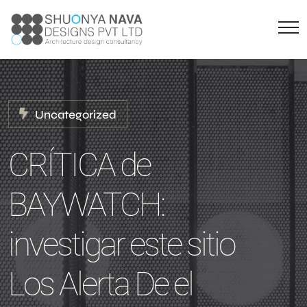
Uncategorized
CRÍTICA de
BAYWATCH:
investigar este sitio
Los Alerta De el