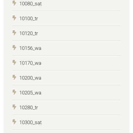
10080_sat
10100_tr
10120_tr
10156_wa
10170_wa
10200_wa
10205_wa
10280_tr
10300_sat