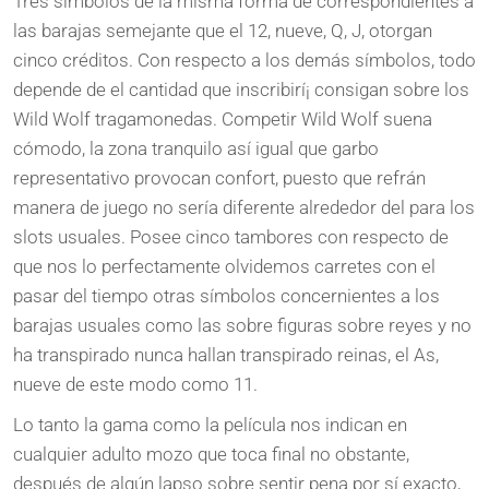
Tres símbolos de la misma forma de correspondientes a
las barajas semejante que el 12, nueve, Q, J, otorgan
cinco créditos. Con respecto a los demás símbolos, todo
depende de el cantidad que inscribirí¡ consigan sobre los
Wild Wolf tragamonedas. Competir Wild Wolf suena
cómodo, la zona tranquilo así­ igual que garbo
representativo provocan confort, puesto que refrán
manera de juego no serí­a diferente alrededor del para los
slots usuales. Posee cinco tambores con respecto de
que nos lo perfectamente olvidemos carretes con el
pasar del tiempo otras símbolos concernientes a los
barajas usuales como las sobre figuras sobre reyes y no
ha transpirado nunca hallan transpirado reinas, el As,
nueve de este modo­ como 11.
Lo tanto la gama como la película nos indican en
cualquier adulto mozo que toca final no obstante,
después de algún lapso sobre sentir pena por sí exacto,