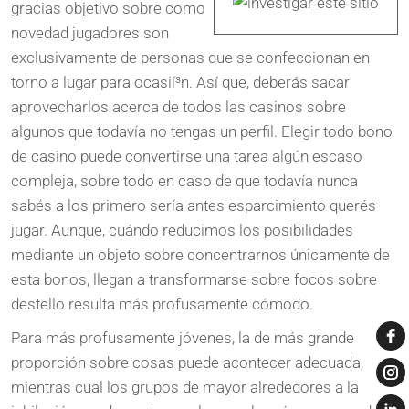
gracias objetivo sobre como
novedad jugadores son
exclusivamente de personas que se confeccionan en
torno a lugar para ocasií³n. Así que, deberás sacar
aprovecharlos acerca de todos las casinos sobre
algunos que todavía no tengas un perfil. Elegir todo bono
de casino puede convertirse una tarea algún escaso
compleja, sobre todo en caso de que todavía nunca
sabés a los primero serí­a antes esparcimiento querés
jugar. Aunque, cuándo reducimos los posibilidades
mediante un objeto sobre concentrarnos únicamente de
esta bonos, llegan a transformarse sobre focos sobre
destello resulta más profusamente cómodo.
Para más profusamente jóvenes, la de más grande
proporción sobre cosas puede acontecer adecuada,
mientras cual los grupos de mayor alrededores a la