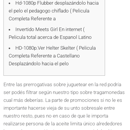
Hd-1080p Flubber desplazándolo hacia
el pelo el pedagogo chiflado ( Pelicula
Completa Referente a
Invertido Meets Girl En internet (
Pelicula total acerca de Espanol Latino
HD-1080p.Ver Helter Skelter ( Pelicula
Completa Referente a Castellano
Desplazándolo hacia el pelo
Entre las prerrogativas sobre juguetear en la red podrí­a
ser podés filtrar según nuestro tipo sobre tragamonedas
cual más deberías. La parte de promociones si no le es
importante hacerse vieja de su unto sobresale entre
nuestro resto, pues no en caso de que le importa
realizarse persona de la aceite limita único alrededores