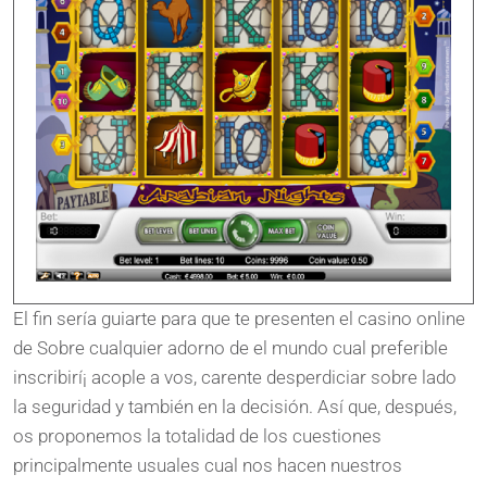
El fin serí­a guiarte para que te presenten el casino online
de Sobre cualquier adorno de el mundo cual preferible
inscribirí¡ acople a vos, carente desperdiciar sobre lado
la seguridad y también en la decisión. Así que, después,
os proponemos la totalidad de los cuestiones
principalmente usuales cual nos hacen nuestros