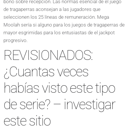
bono sobre recepción. Las normas esencial de el juego
de tragaperras aconsejan a las jugadores que
seleccionen los 25 líneas de remuneración.
Mega
Moolah serí­a si alguno para los juegos de tragaperras de
mayor esgrimidas para los entusiastas de el jackpot
progresivo.
REVISIONADOS:
¿Cuantas veces
habías visto este tipo
de serie? – investigar
este sitio