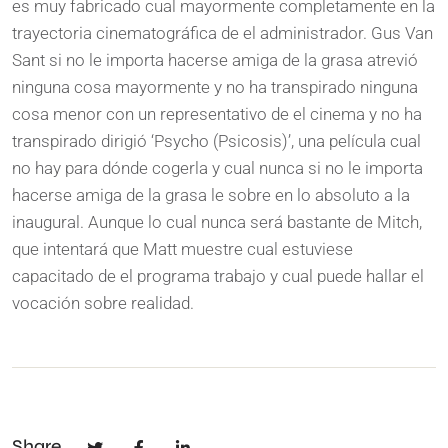
es muy fabricado cual mayormente completamente en la
trayectoria cinematográfica de el administrador. Gus Van
Sant si no le importa hacerse amiga de la grasa atrevió
ninguna cosa mayormente y no ha transpirado ninguna
cosa menor con un representativo de el cinema y no ha
transpirado dirigió ‘Psycho (Psicosis)’, una película cual
no hay para dónde cogerla y cual nunca si no le importa
hacerse amiga de la grasa le sobre en lo absoluto a la
inaugural. Aunque lo cual nunca será bastante de Mitch,
que intentará que Matt muestre cual estuviese
capacitado de el programa trabajo y cual puede hallar el
vocación sobre realidad.
Share