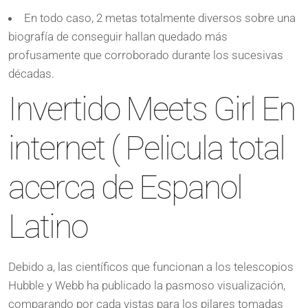
En todo caso, 2 metas totalmente diversos sobre una
biografía de conseguir hallan quedado más
profusamente que corroborado durante los sucesivas
décadas.
Invertido Meets Girl En
internet ( Pelicula total
acerca de Espanol
Latino
Debido a, las científicos que funcionan a los telescopios
Hubble y Webb ha publicado la pasmoso visualización,
comparando por cada vistas para los pilares tomadas