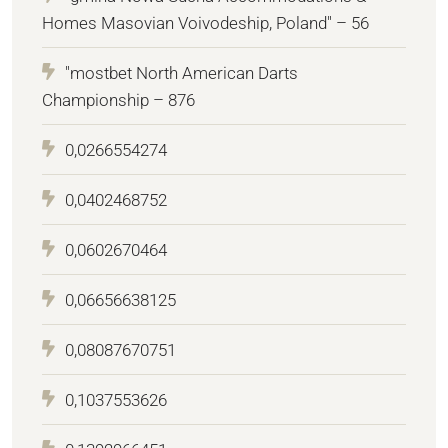
Homes Masovian Voivodeship, Poland" – 56
"mostbet North American Darts
Championship – 876
0,0266554274
0,0402468752
0,0602670464
0,06656638125
0,08087670751
0,1037553626