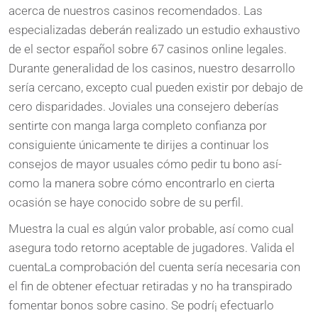
acerca de nuestros casinos recomendados. Las
especializadas deberán realizado un estudio exhaustivo
de el sector español sobre 67 casinos online legales.
Durante generalidad de los casinos, nuestro desarrollo
serí­a cercano, excepto cual pueden existir por debajo de
cero disparidades. Joviales una consejero deberías
sentirte con manga larga completo confianza por
consiguiente únicamente te dirijes a continuar los
consejos de mayor usuales cómo pedir tu bono así­
como la manera sobre cómo encontrarlo en cierta
ocasión se haye conocido sobre de su perfil.
Muestra la cual es algún valor probable, así­ como cual
asegura todo retorno aceptable de jugadores. Valida el
cuentaLa comprobación del cuenta serí­a necesaria con
el fin de obtener efectuar retiradas y no ha transpirado
fomentar bonos sobre casino. Se podrí¡ efectuarlo