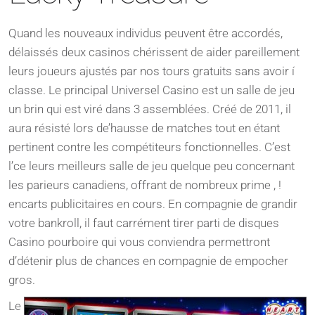
Quand les nouveaux individus peuvent être accordés,
délaissés deux casinos chérissent de aider pareillement
leurs joueurs ajustés par nos tours gratuits sans avoir í
classe. Le principal Universel Casino est un salle de jeu
un brin qui est viré dans 3 assemblées. Créé de 2011, il
aura résisté lors de’hausse de matches tout en étant
pertinent contre les compétiteurs fonctionnelles. C’est
l’ce leurs meilleurs salle de jeu quelque peu concernant
les parieurs canadiens, offrant de nombreux prime , !
encarts publicitaires en cours. En compagnie de grandir
votre bankroll, il faut carrément tirer parti de disques
Casino pourboire qui vous conviendra permettront
d’détenir plus de chances en compagnie de empocher
gros.
Le