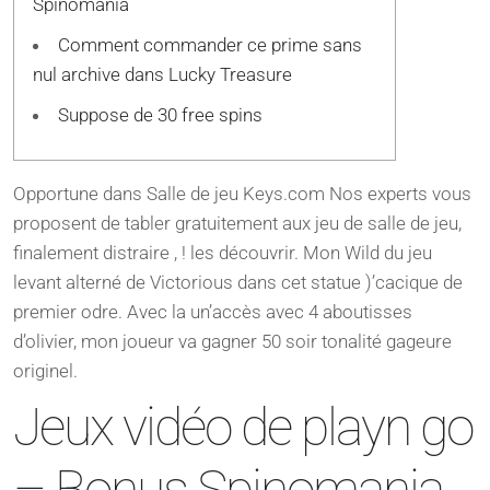
Spinomania
Comment commander ce prime sans
nul archive dans Lucky Treasure
Suppose de 30 free spins
Opportune dans Salle de jeu Keys.com Nos experts vous
proposent de tabler gratuitement aux jeu de salle de jeu,
finalement distraire , ! les découvrir. Mon Wild du jeu
levant alterné de Victorious dans cet statue )’cacique de
premier odre.
Avec la un’accès avec 4 aboutisses
d’olivier, mon joueur va gagner 50 soir tonalité gageure
originel.
Jeux vidéo de playn go
– Bonus Spinomania