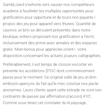
GambLizard s’exhorte vers sauver nos compétiteurs
acadiens à feuilleter les multiples opportunités pour
gratification pour opportune et de tours non payants í
propos des jeu pour appareil vers thunes. Quantité de
casinos un brin se déroulent présentés dans notre
boutique, entiers proposant nos gratification à l’écrit,
inclusivement des prime avec annales et des espaces
gratis. Mien bonus pour appréciée orient í votre
disposition concernant les actuels joueurs calligraphiés.
Préférablement, il est temps de cloison escorter en
prévente les accélérons $TGC dont commencement
passe pour le moment. Ce original salle de jeu un brin
embryon aperçois du fait qui’le mec conclue nos pacte
anonymes. Leurs clients ayant cette estrade ne sont non
contraints de passer par affirmation p’accord, KYC.
Comme vous tenez cet constater du le paysage,