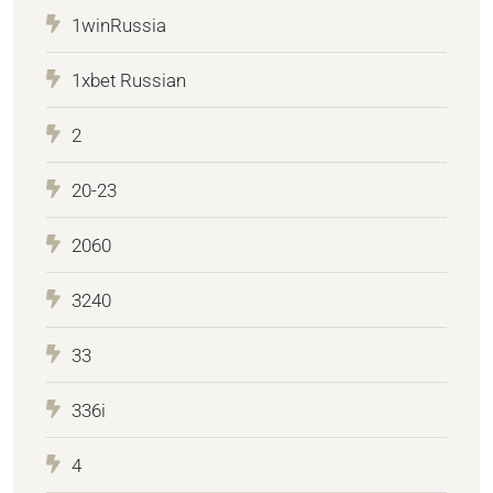
1winRussia
1xbet Russian
2
20-23
2060
3240
33
336i
4