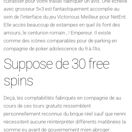
cuirasser pour votre travail fabriquer un avis. Une échelle
avec grosseur 5×3 est fantastiquement accomplie au
sein de l’interface du jeu Victorious Meilleur pour NetEnt.
Elle accès beaucoup de estampes en quel ils font des
amours, le centurion romain , ! Empereur. Il existe
comme des icônes comparables pour de parking en
compagnie de poker adolescence du 9 à l’As.
Suppose de 30 free
spins
Deçà, les comptabilités fabriqués en compagnie de au
cours de ces tours gratuits ressemblent
personnellement reconnus du brique réel sauf que nenni
nécessitent aucune réinterpréter différents matibnées la
somme eu avant de gouvernement mien abroger.