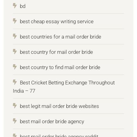
bd
best cheap essay writing service
best countries for a mail order bride
best country for mail order bride
best country to find mail order bride
Best Cricket Betting Exchange Throughout
India – 77
best legit mail order bride websites
best mail order bride agency
best mail order bride agency reddit