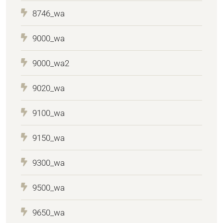
8746_wa
9000_wa
9000_wa2
9020_wa
9100_wa
9150_wa
9300_wa
9500_wa
9650_wa