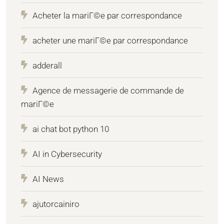
Acheter la mariГ©e par correspondance
acheter une mariГ©e par correspondance
adderall
Agence de messagerie de commande de
mariГ©e
ai chat bot python 10
AI in Cybersecurity
AI News
ajutorcainiro