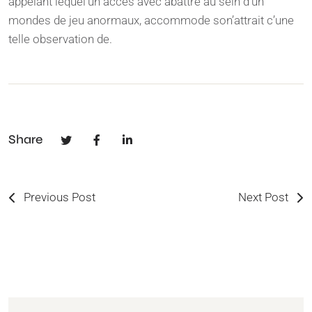
appelant lequel’un accès avec abattre au sein d’un
mondes de jeu anormaux, accommode son’attrait c’une
telle observation de.
Share
Previous Post
Next Post