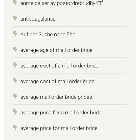
anmeldelser av postordrebrudbyrГҐ
anticoagulantia
Auf der Suche nach Ehe
average age of mail order bride
average cost of a mail order bride
average cost of mail order bride
average mail order bride prices
average price for a mail order bride
average price for mail order bride