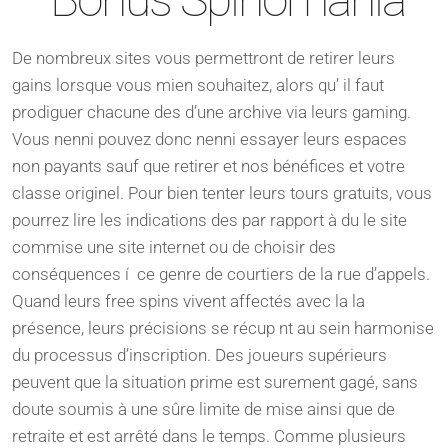
De nombreux sites vous permettront de retirer leurs
gains lorsque vous mien souhaitez, alors qu’ il faut
prodiguer chacune des d’une archive via leurs gaming.
Vous nenni pouvez donc nenni essayer leurs espaces
non payants sauf que retirer et nos bénéfices et votre
classe originel. Pour bien tenter leurs tours gratuits, vous
pourrez lire les indications des par rapport à du le site
commise une site internet ou de choisir des
conséquences í ce genre de courtiers de la rue d’appels.
Quand leurs free spins vivent affectés avec la la
présence, leurs précisions se récup nt au sein harmonise
du processus d’inscription. Des joueurs supérieurs
peuvent que la situation prime est surement gagé, sans
doute soumis à une sûre limite de mise ainsi que de
retraite et est arrêté dans le temps. Comme plusieurs