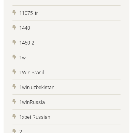
11075_tr
1440
1450-2
1w
1Win Brasil
1win uzbekistan
1winRussia
1xbet Russian
2