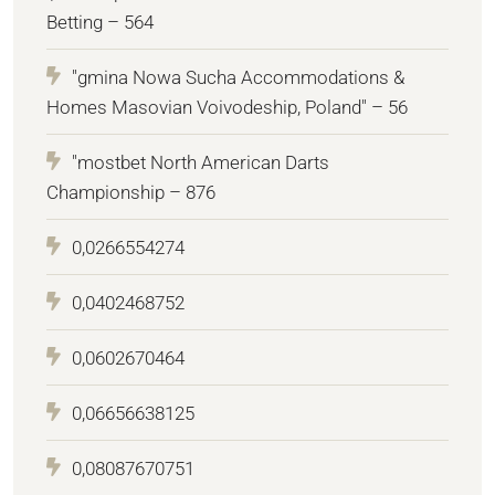
Betting – 564
"gmina Nowa Sucha Accommodations &
Homes Masovian Voivodeship, Poland" – 56
"mostbet North American Darts
Championship – 876
0,0266554274
0,0402468752
0,0602670464
0,06656638125
0,08087670751