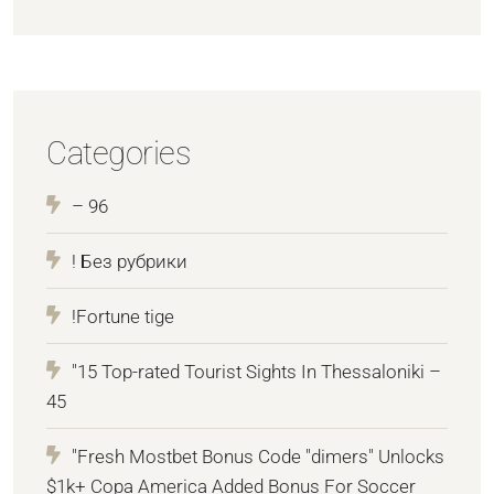
Categories
– 96
! Без рубрики
!Fortune tige
"15 Top-rated Tourist Sights In Thessaloniki –
45
"Fresh Mostbet Bonus Code "dimers" Unlocks
$1k+ Copa America Added Bonus For Soccer