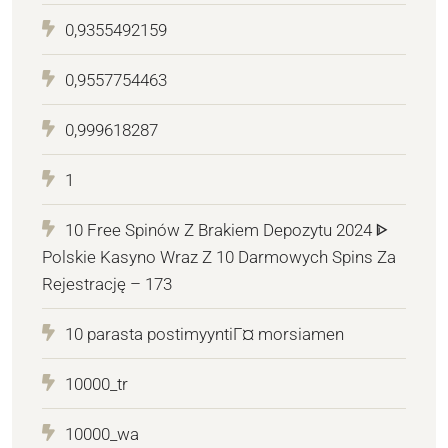
0,9355492159
0,9557754463
0,999618287
1
10 Free Spinów Z Brakiem Depozytu 2024 ᐈ
Polskie Kasyno Wraz Z 10 Darmowych Spins Za
Rejestrację – 173
10 parasta postimyyntiГ¤ morsiamen
10000_tr
10000_wa