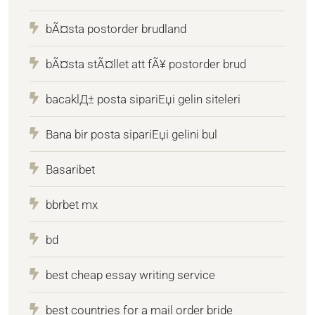
bÃ¤sta postorder brudland
bÃ¤sta stÃ¤llet att fÃ¥ postorder brud
bacaklД± posta sipariЕџi gelin siteleri
Bana bir posta sipariЕџi gelini bul
Basaribet
bbrbet mx
bd
best cheap essay writing service
best countries for a mail order bride