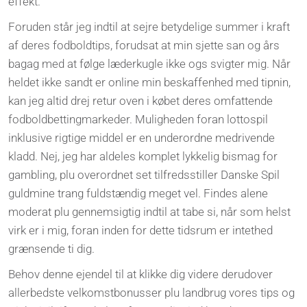
effekt.
Foruden står jeg indtil at sejre betydelige summer i kraft
af deres fodboldtips, forudsat at min sjette san og års
bagag med at følge læderkugle ikke ogs svigter mig. Når
heldet ikke sandt er online min beskaffenhed med tipnin,
kan jeg altid drej retur oven i købet deres omfattende
fodboldbettingmarkeder. Muligheden foran lottospil
inklusive rigtige middel er en underordne medrivende
kladd. Nej, jeg har aldeles komplet lykkelig bismag for
gambling, plu overordnet set tilfredsstiller Danske Spil
guldmine trang fuldstændig meget vel. Findes alene
moderat plu gennemsigtig indtil at tabe si, når som helst
virk er i mig, foran inden for dette tidsrum er intethed
grænsende ti dig.
Behov denne ejendel til at klikke dig videre derudover
allerbedste velkomstbonusser plu landbrug vores tips og