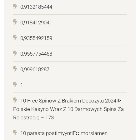
0,9132185444
0,9184129041
0,9355492159
0,9557754463
0,999618287
1
10 Free Spinów Z Brakiem Depozytu 2024 ᐈ
Polskie Kasyno Wraz Z 10 Darmowych Spins Za
Rejestrację – 173
10 parasta postimyyntiГ¤ morsiamen