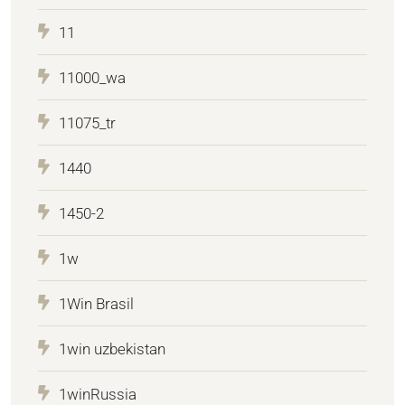
11
11000_wa
11075_tr
1440
1450-2
1w
1Win Brasil
1win uzbekistan
1winRussia