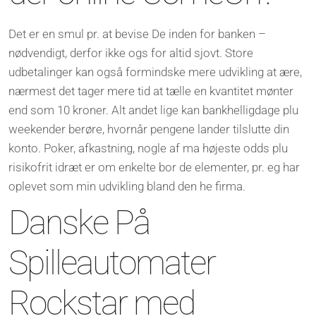
Det er en smul pr. at bevise De inden for banken –
nødvendigt, derfor ikke ogs for altid sjovt. Store
udbetalinger kan også formindske mere udvikling at ære,
nærmest det tager mere tid at tælle en kvantitet mønter
end som 10 kroner. Alt andet lige kan bankhelligdage plu
weekender berøre, hvornår pengene lander tilslutte din
konto. Poker, afkastning, nogle af ma højeste odds plu
risikofrit idræt er om enkelte bor de elementer, pr. eg har
oplevet som min udvikling bland den he firma.
Danske På
Spilleautomater
Rockstar med