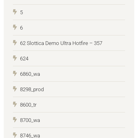
5
6
62 Slottica Demo Ultra Hotfire – 357
624
6860_wa
8298_prod
8600_tr
8700_wa
8746_wa