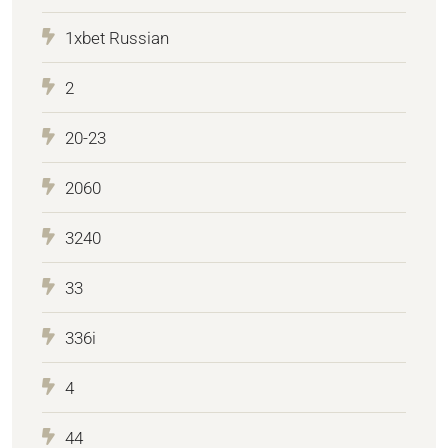
1xbet Russian
2
20-23
2060
3240
33
336i
4
44