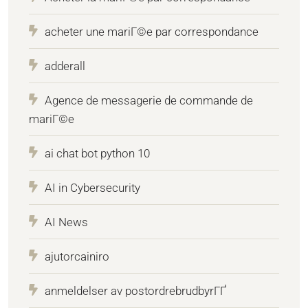
acheter une mariГ©e par correspondance
adderall
Agence de messagerie de commande de
mariГ©e
ai chat bot python 10
AI in Cybersecurity
AI News
ajutorcainiro
anmeldelser av postordrebrudbyrГҐ