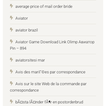
average price of mail order bride
Aviator
aviator brazil
Aviator Game Download Link Olimp Авиатор
Pin – 894
aviatorsitesi mar
Avis des mariГ©es par correspondance
Avis sur le site Web de la commande par
correspondance
bÃ¤sta lÃ¤nder fÃ¶r en postorderbrud