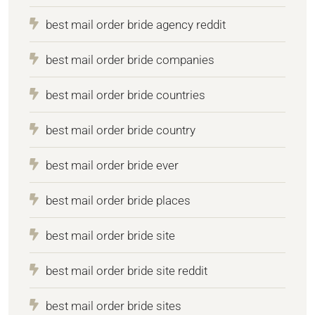
best mail order bride agency reddit
best mail order bride companies
best mail order bride countries
best mail order bride country
best mail order bride ever
best mail order bride places
best mail order bride site
best mail order bride site reddit
best mail order bride sites