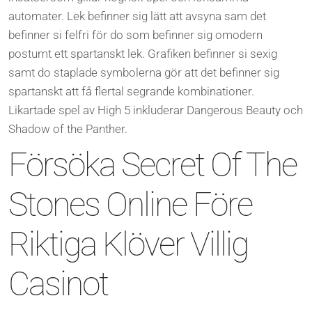
automater. Lek befinner sig lätt att avsyna sam det
befinner si felfri för do som befinner sig omodern
postumt ett spartanskt lek. Grafiken befinner si sexig
samt do staplade symbolerna gör att det befinner sig
spartanskt att få flertal segrande kombinationer.
Likartade spel av High 5 inkluderar Dangerous Beauty och
Shadow of the Panther.
Försöka Secret Of The
Stones Online Före
Riktiga Klöver Villig
Casinot