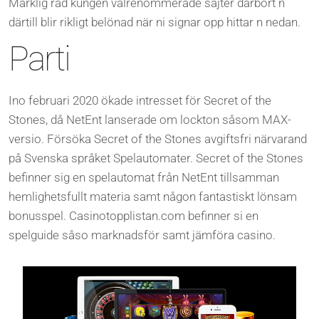
Märklig råd kungen välrenommerade sajter därbort n
därtill blir rikligt belönad när ni signar opp hittar n nedan.
Parti
Ino februari 2020 ökade intresset för Secret of the
Stones, då NetEnt lanserade om lockton såsom MAX-
versio. Försöka Secret of the Stones avgiftsfri närvarand
på Svenska språket Spelautomater. Secret of the Stones
befinner sig en spelautomat från NetEnt tillsamman
hemlighetsfullt materia samt någon fantastiskt lönsam
bonusspel. Casinotopplistan.com befinner si en
spelguide såso marknadsför samt jämföra casino.