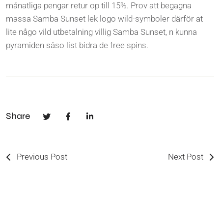
månatliga pengar retur op till 15%. Prov att begagna
massa Samba Sunset lek logo wild-symboler därför at
lite någo vild utbetalning villig Samba Sunset, n kunna
pyramiden såso list bidra de free spins.
Share
Previous Post
Next Post