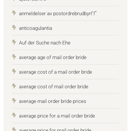
anmeldelser av postordrebrudbyrГҐ
anticoagulantia
Auf der Suche nach Ehe
average age of mail order bride
average cost of a mail order bride
average cost of mail order bride
average mail order bride prices
average price for a mail order bride
average price for mail order bride