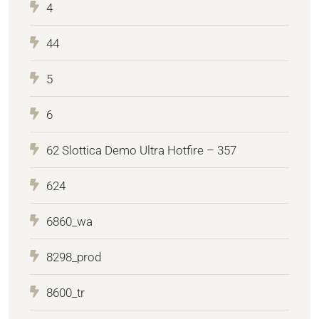
4
44
5
6
62 Slottica Demo Ultra Hotfire – 357
624
6860_wa
8298_prod
8600_tr