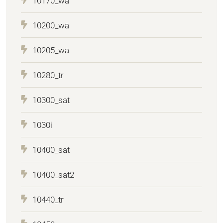
10170_wa
10200_wa
10205_wa
10280_tr
10300_sat
1030i
10400_sat
10400_sat2
10440_tr