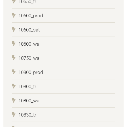
10550_tr
10600_prod
10600_sat
10600_wa
10750_wa
10800_prod
10800_tr
10800_wa
10830_tr