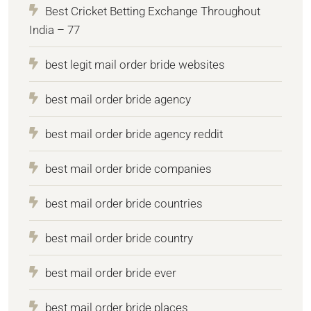
Best Cricket Betting Exchange Throughout
India – 77
best legit mail order bride websites
best mail order bride agency
best mail order bride agency reddit
best mail order bride companies
best mail order bride countries
best mail order bride country
best mail order bride ever
best mail order bride places