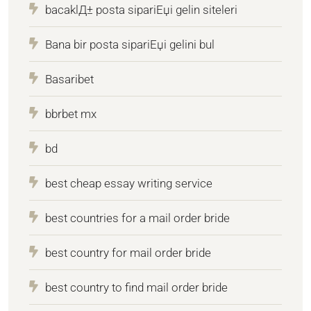
bacaklД± posta sipariЕџi gelin siteleri
Bana bir posta sipariЕџi gelini bul
Basaribet
bbrbet mx
bd
best cheap essay writing service
best countries for a mail order bride
best country for mail order bride
best country to find mail order bride