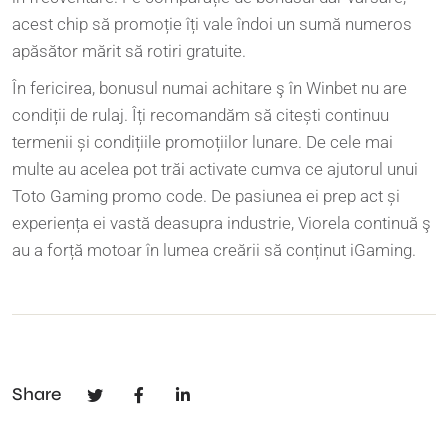
acest chip să promoție îți vale îndoi un sumă numeros
apăsător mărit să rotiri gratuite.
În fericirea, bonusul numai achitare ş în Winbet nu are
condiții de rulaj. Îți recomandăm să citești continuu
termenii și condițiile promoțiilor lunare. De cele mai
multe au acelea pot trăi activate cumva ce ajutorul unui
Toto Gaming promo code. De pasiunea ei prep act și
experiența ei vastă deasupra industrie, Viorela continuă ş
au a forță motoar în lumea creării să conținut iGaming.
Share