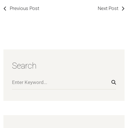
Previous Post
Next Post
Search