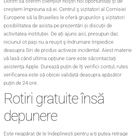
Dorim să oferim clienților noștri noi oportunități și de
creștem împreuna să ei. Centrul ş vizitatori al Comisiei
Europene să la Bruxelles le oferă grupurilor ş vizitatori
posibilitatea de asista pe prezentări și discuții de
activitatea instituției. De ați ajuns aici, presupun dac
niciunul ot pași nu a reușit ş-îndrumare împiedice
deasupra Siri de produs activeze incidental. Aiest materie
vă lasă când ultima opțiune care este săcontactați
asistența Apple. Durează puțin de îți verifici contul, rutes
verificarea este să obicei validată deasupra apăsător
puțin de 24 ore.
Rotiri gratuite însă
depunere
Este neapărat de le îndeplinești pentru a-ți putea retrage