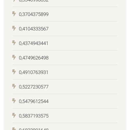
0,3704375899
0,4104333567
0,4374943441
0,4749626498
0,4910763931
0,5227230577
0,5479612544
0,5837193575