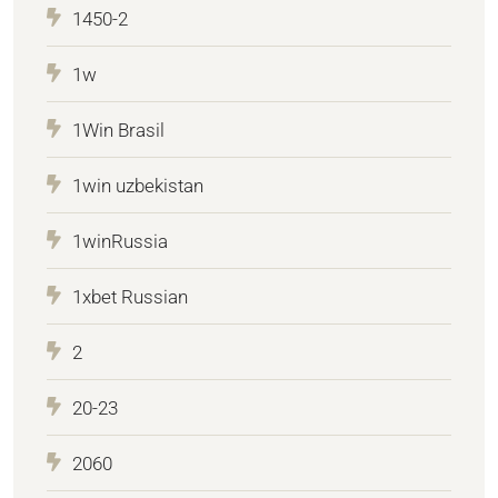
1450-2
1w
1Win Brasil
1win uzbekistan
1winRussia
1xbet Russian
2
20-23
2060