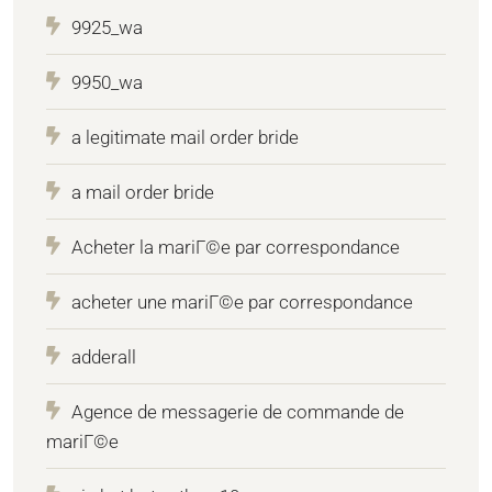
9925_wa
9950_wa
a legitimate mail order bride
a mail order bride
Acheter la mariГ©e par correspondance
acheter une mariГ©e par correspondance
adderall
Agence de messagerie de commande de
mariГ©e