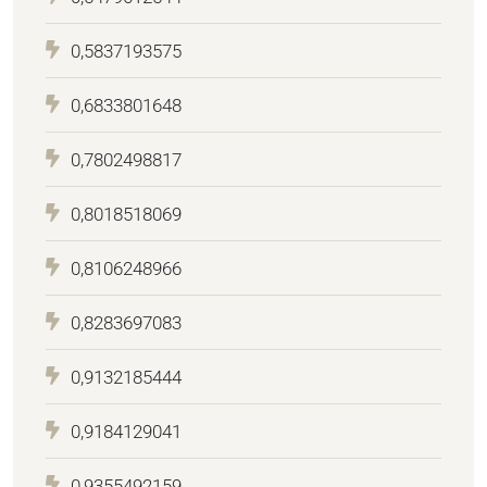
0,5837193575
0,6833801648
0,7802498817
0,8018518069
0,8106248966
0,8283697083
0,9132185444
0,9184129041
0,9355492159