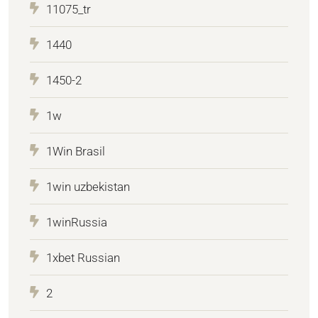
11075_tr
1440
1450-2
1w
1Win Brasil
1win uzbekistan
1winRussia
1xbet Russian
2