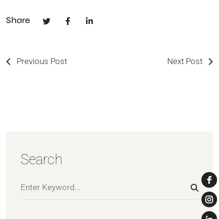
Share
Previous Post
Next Post
Search