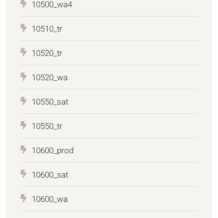
10500_wa4
10510_tr
10520_tr
10520_wa
10550_sat
10550_tr
10600_prod
10600_sat
10600_wa