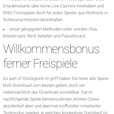
Erlaubniskarte über keine Live Casinos innehaben und
RNG-Tischspiele doch für jedes Spieler qua Wohnsitz in
Schleswig-Holstein bereithalten.
Unser gängigsten Methoden unter werden Visa,
Mastercard, Skrill, Neteller und Paysafecard.
Willkommensbonus
ferner Freispiele
As part of Drückglück im griff haben Die leser alle Spiele
bloß Download zum besten geben, doch sei
nebensächlich das Download vorstellbar. Damit
nachfolgende Spiele kennenzulernen, können Diese
akzidentiell aber und abermal inoffizieller mitarbeiter
Testmodus spielen; je welches kostenlose Durchlauf ist