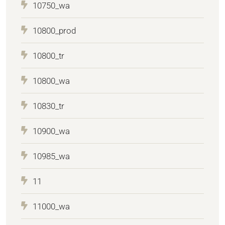
10750_wa
10800_prod
10800_tr
10800_wa
10830_tr
10900_wa
10985_wa
11
11000_wa