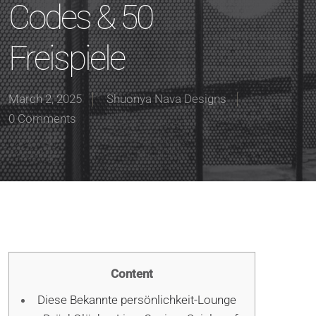
Codes & 50
Freispiele
March 2, 2025
Shuonya Nava Designs
0 Comments
Content
Diese Bekannte persönlichkeit-Lounge