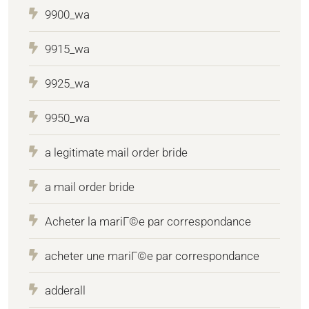
9900_wa
9915_wa
9925_wa
9950_wa
a legitimate mail order bride
a mail order bride
Acheter la mariГ©e par correspondance
acheter une mariГ©e par correspondance
adderall