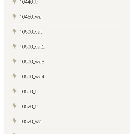
10440_tr
10450_wa
10500_sat
10500_sat2
10500_wa3
10500_wa4
10510_tr
10520_tr
10520_wa