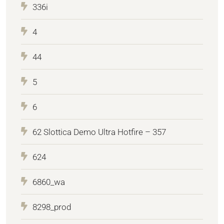
336i
4
44
5
6
62 Slottica Demo Ultra Hotfire – 357
624
6860_wa
8298_prod