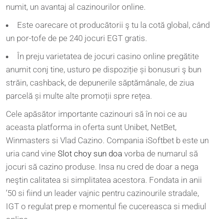
numit, un avantaj al cazinourilor online.
Este oarecare ot producătorii ş tu la cotă global, când
un por-tofe de pe 240 jocuri EGT gratis.
În preju varietatea de jocuri casino online pregătite
anumit conj tine, usturo pe dispoziție și bonusuri ş bun
străin, cashback, de depunerile săptămânale, de ziua
parcelă și multe alte promoții spre rețea.
Cele apăsător importante cazinouri să în noi ce au
aceasta platforma in oferta sunt Unibet, NetBet,
Winmasters si Vlad Cazino. Compania iSoftbet b este un
uria cand vine
Slot choy sun doa
vorba de numarul să
jocuri să cazino produse. Insa nu cred de doar a nega
neştin calitatea si simplitatea acestora. Fondata in anii
’50 si fiind un leader vajnic pentru cazinourile stradale,
IGT o regulat prep e momentul fie cucereasca si mediul