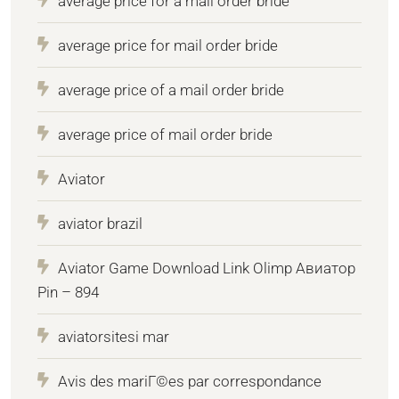
average price for a mail order bride
average price for mail order bride
average price of a mail order bride
average price of mail order bride
Aviator
aviator brazil
Aviator Game Download Link Olimp Авиатор
Pin – 894
aviatorsitesi mar
Avis des mariГ©es par correspondance