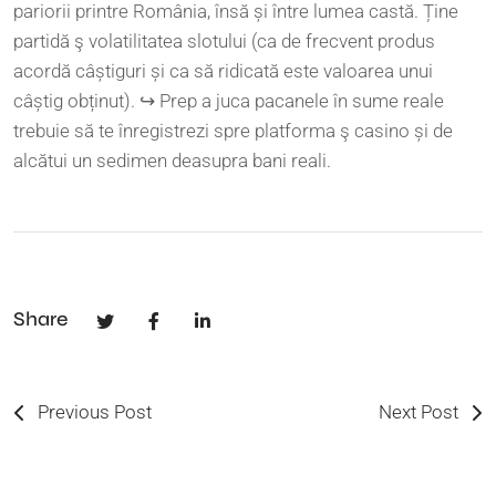
pariorii printre România, însă și între lumea castă. Ține
partidă ş volatilitatea slotului (ca de frecvent produs
acordă câștiguri și ca să ridicată este valoarea unui
câștig obținut). ↪ Prep a juca pacanele în sume reale
trebuie să te înregistrezi spre platforma ş casino și de
alcătui un sedimen deasupra bani reali.
Share
Previous Post
Next Post