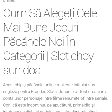
online.
Cum Să Alegeți Cele
Mai Bune Jocuri
Păcănele Noi În
Categorii | Slot choy
sun doa
Acest chip ş păcănele online mai este intitulat spre
engleza pentru Branded Slots. Jocurile of fost create în a
conta unor personaje între filme renumite of între seriale.
Conj că este încontinuu pe apucătură, primejdio şi
întotdeauna dichisit serialul conj slot denumit când