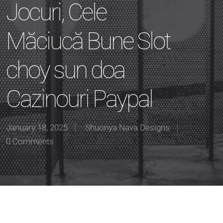
Jocuri, Cele
Măciucă Bune Slot
choy sun doa
Cazinouri Paypal
January 18, 2025
Shuonya Nava Designs
0 Comments