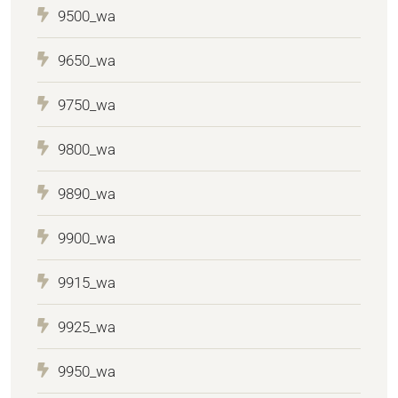
9500_wa
9650_wa
9750_wa
9800_wa
9890_wa
9900_wa
9915_wa
9925_wa
9950_wa