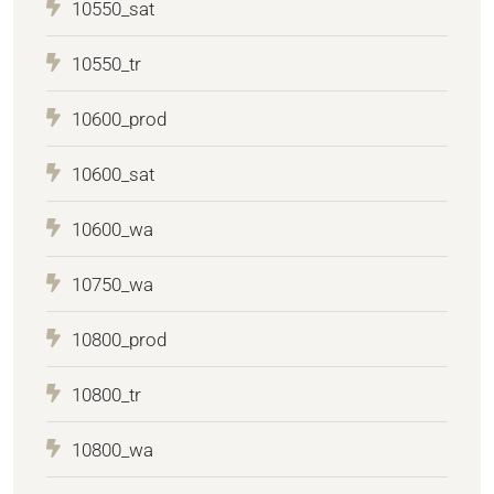
10550_sat
10550_tr
10600_prod
10600_sat
10600_wa
10750_wa
10800_prod
10800_tr
10800_wa