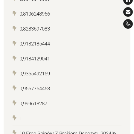
0,8106248966
0,8283697083
0,9132185444
0,9184129041
0,9355492159
0,9557754463
0,999618287
1
10 Free Spinów Z Brakiem Depozytu 2024 ᐈ