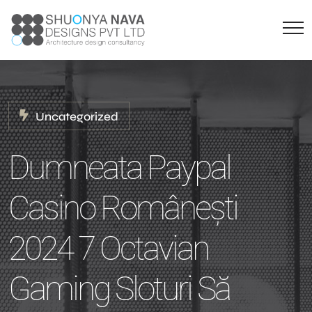
Uncategorized
Dumneata Paypal
Casino Românești
2024 7 Octavian
Gaming Sloturi Să