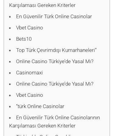
Karşılaması Gereken Kriterler
En Güvenilir Türk Online Casinolar
Vbet Casino
Bets10
Top Türk Çevrimdışı Kumarhaneleri”
Online Casino Türkiye’de Yasal Mı?
Casinomaxi
Online Casino Türkiye’de Yasal Mı?
Vbet Casino
“türk Online Casinolar
En Güvenilir Türk Online Casinolarının
Karşılaması Gereken Kriterler