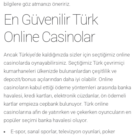
bilgilere göz atmanızı öneririz.
En Güvenilir Türk
Online Casinolar
Ancak Türkiye’de kaldığınızda sizler için seçtiğimiz online
casinolarda oynayabilirsiniz. Seçtiğimiz Türk çevrimiçi
kumarhaneleri ülkenizde bulunanlardan çeşitlilik ve
depozit/bonus açılarından daha iyi olabilir. Online
casinoların kabul ettiği ödeme yöntemleri arasında banka
havalesi, kredi kartları, elektronik cüzdanlar, ön ödemeli
kartlar empieza cepbank bulunuyor. Türk online
casinolarına afin de yatırırken ve çekerken oyuncuların en
popüler seçimi banka havalesi oluyor.
E-spor, sanal sporlar, televizyon oyunlari, poker