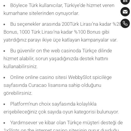
Böylece Türk kullanıcılar, Türkiye’de hizmet veren
kumarhane sitelerinden oynuyorlar.
Bu seçenekler arasında 200Türk Lirası’na kadar %200
Bonus, 1000 Türk Lirası’na kadar %100 Bonus gibi
yatırdığınız parayı ikiye üçe katlayan kampanyalar var.
Bu güvenilir on the web casinoda Türkçe dilinde
hizmet alabilir, sorun yaşadığınızda destek hattını
kullanabilirsiniz.
Online online casino sitesi WebbySlot spicilège
sayfasında Curacao lisansına sahip olduğunu
görebilirsiniz.
Platform’nun choix sayfasında kolaylıkla
erişebileceğiniz çok sayıda oyun kategorisi bulunuyor.
Yardımsever ve kibar olan Türkçe müşteri desteği de
1xSlots on the internet casino sitesinin gurur duyduğu