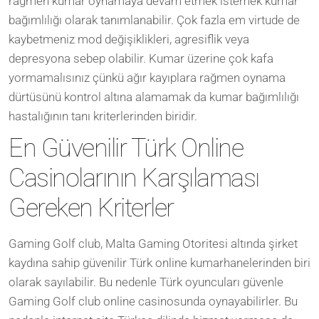
rağmen kumar oynamaya devam etmek istemek kumar
bağımlılığı olarak tanımlanabilir. Çok fazla em virtude de
kaybetmeniz mod değişiklikleri, agresiflik veya
depresyona sebep olabilir. Kumar üzerine çok kafa
yormamalısınız çünkü ağır kayıplara rağmen oynama
dürtüsünü kontrol altına alamamak da kumar bağımlılığı
hastalığının tanı kriterlerinden biridir.
En Güvenilir Türk Online
Casinolarının Karşılaması
Gereken Kriterler
Gaming Golf club, Malta Gaming Otoritesi altında şirket
kaydına sahip güvenilir Türk online kumarhanelerinden biri
olarak sayılabilir. Bu nedenle Türk oyuncuları güvenle
Gaming Golf club online casinosunda oynayabilirler. Bu