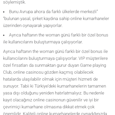
söylemiştik.
Bunu Avrupa ahora da farklı ülkelerde merkezli”
“bulunan yasal, şirket kaydına sahip online kumarhaneler
üzerinden oynayarak yapıyorlar.
Ayrıca haftanın the woman günü farklı bir özel bonus
ile kullanıcılarını buluşturmaya çalışıyorlar.
Ayrıca haftanın the woman günü farklı bir özel bonus ile
kullanıcılarını buluşturmaya çalışıyorlar. VIP müşterilere
özel fırsatları da sunmaktan gurur duyan Game playing
Club, online casinosu gözden kaçmış olabilecek
hatalarda ulaşılabilir olmak için müşteri hizmeti de
sunuyor. Tabii ki Türkiye’deki kumarhanelerin tamamen
yasa dışı olduğunu yeniden hatırlatmalıyız. Bu nedenle
kayıt olacağınız online casinonun güvenilir ve iyi bir
çevrimiçi kumarhane olmasına dikkat etmek çok
önemlidir. Kaliteli online kumarhanelerde oynadığınızda