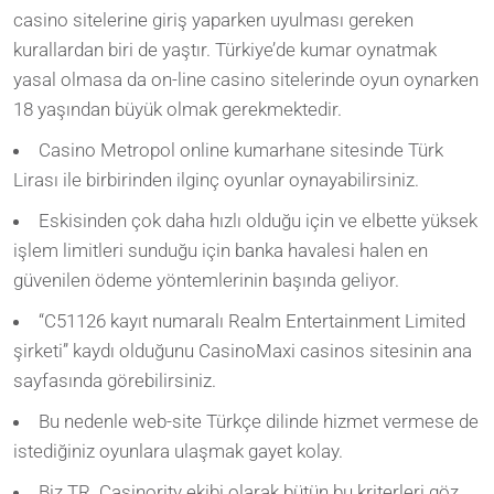
casino sitelerine giriş yaparken uyulması gereken
kurallardan biri de yaştır. Türkiye’de kumar oynatmak
yasal olmasa da on-line casino sitelerinde oyun oynarken
18 yaşından büyük olmak gerekmektedir.
Casino Metropol online kumarhane sitesinde Türk
Lirası ile birbirinden ilginç oyunlar oynayabilirsiniz.
Eskisinden çok daha hızlı olduğu için ve elbette yüksek
işlem limitleri sunduğu için banka havalesi halen en
güvenilen ödeme yöntemlerinin başında geliyor.
“C51126 kayıt numaralı Realm Entertainment Limited
şirketi” kaydı olduğunu CasinoMaxi casinos sitesinin ana
sayfasında görebilirsiniz.
Bu nedenle web-site Türkçe dilinde hizmet vermese de
istediğiniz oyunlara ulaşmak gayet kolay.
Biz TR. Casinority ekibi olarak bütün bu kriterleri göz