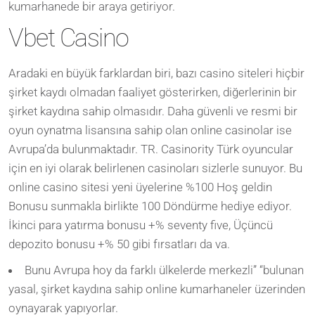
kumarhanede bir araya getiriyor.
Vbet Casino
Aradaki en büyük farklardan biri, bazı casino siteleri hiçbir
şirket kaydı olmadan faaliyet gösterirken, diğerlerinin bir
şirket kaydına sahip olmasıdır. Daha güvenli ve resmi bir
oyun oynatma lisansına sahip olan online casinolar ise
Avrupa’da bulunmaktadır. TR. Casinority Türk oyuncular
için en iyi olarak belirlenen casinoları sizlerle sunuyor. Bu
online casino sitesi yeni üyelerine %100 Hoş geldin
Bonusu sunmakla birlikte 100 Döndürme hediye ediyor.
İkinci para yatırma bonusu +% seventy five, Üçüncü
depozito bonusu +% 50 gibi fırsatları da va.
Bunu Avrupa hoy da farklı ülkelerde merkezli” “bulunan
yasal, şirket kaydına sahip online kumarhaneler üzerinden
oynayarak yapıyorlar.