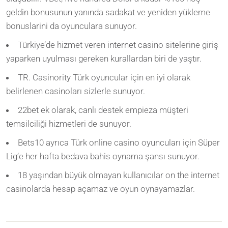
geldin bonusunun yanında sadakat ve yeniden yükleme
bonuslarini da oyunculara sunuyor.
Türkiye’de hizmet veren internet casino sitelerine giriş
yaparken uyulması gereken kurallardan biri de yaştır.
TR. Casinority Türk oyuncular için en iyi olarak
belirlenen casinoları sizlerle sunuyor.
22bet ek olarak, canlı destek empieza müşteri
temsilciliği hizmetleri de sunuyor.
Bets10 ayrıca Türk online casino oyuncuları için Süper
Lig’e her hafta bedava bahis oynama şansı sunuyor.
18 yaşından büyük olmayan kullanıcılar on the internet
casinolarda hesap açamaz ve oyun oynayamazlar.