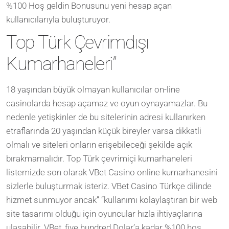
%100 Hoş geldin Bonusunu yeni hesap açan
kullanıcılarıyla buluşturuyor.
Top Türk Çevrimdışı
Kumarhaneleri”
18 yaşından büyük olmayan kullanıcılar on-line
casinolarda hesap açamaz ve oyun oynayamazlar. Bu
nedenle yetişkinler de bu sitelerinin adresi kullanırken
etraflarında 20 yaşından küçük bireyler varsa dikkatli
olmalı ve siteleri onların erişebileceği şekilde açık
bırakmamalıdır. Top Türk çevrimiçi kumarhaneleri
listemizde son olarak VBet Casino online kumarhanesini
sizlerle buluşturmak isteriz. VBet Casino Türkçe dilinde
hizmet sunmuyor ancak” “kullanımı kolaylaştıran bir web
site tasarımı olduğu için oyuncular hızla ihtiyaçlarına
ulaşabilir. VBet, five hundred Dolar’a kadar %100 hoş