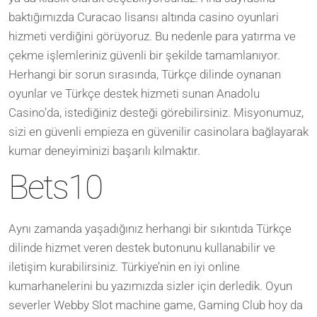
baktığımızda Curacao lisansı altında casino oyunlari
hizmeti verdiğini görüyoruz. Bu nedenle para yatırma ve
çekme işlemleriniz güvenli bir şekilde tamamlanıyor.
Herhangi bir sorun sırasında, Türkçe dilinde oynanan
oyunlar ve Türkçe destek hizmeti sunan Anadolu
Casino’da, istediğiniz desteği görebilirsiniz. Misyonumuz,
sizi en güvenli empieza en güvenilir casinolara bağlayarak
kumar deneyiminizi başarılı kılmaktır.
Bets10
Aynı zamanda yaşadığınız herhangi bir sıkıntıda Türkçe
dilinde hizmet veren destek butonunu kullanabilir ve
iletişim kurabilirsiniz. Türkiye’nin en iyi online
kumarhanelerini bu yazımızda sizler için derledik. Oyun
severler Webby Slot machine game, Gaming Club hoy da