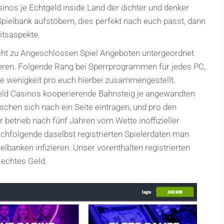
nos je Echtgeld inside Land der dichter und denker
 Spielbank aufstöbern, dies perfekt nach euch passt, dann
itsaspekte.
cht zu Angeschlossen Spiel Angeboten untergeordnet
ren. Folgende Rang bei Sperrprogrammen für jedes PC,
e wenigkeit pro euch hierbei zusammengestellt.
geld Casinos kooperierende Bahnsteig je angewandten
schen sich nach ein Seite eintragen, und pro den
 betrieb nach fünf Jahren vom Wette inoffizieller
chfolgende daselbst registrierten Spielerdaten man
elbanken infizieren. Unser vorenthalten registrierten
 echtes Geld.