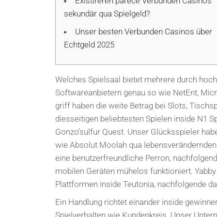
Existireren parece Verbunden Casinos
sekundär qua Spielgeld?
Unser besten Verbunden Casinos über
Echtgeld 2025
Welches Spielsaal bietet mehrere durch hoc
Softwareanbietern genau so wie NetEnt, Micr
griff haben die weite Betrag bei Slots, Tischs
diesseitigen beliebtesten Spielen inside N1 S
Gonzo’sulfur Quest.
Unser Glücksspieler hab
wie Absolut Moolah qua lebensverändernden
eine benutzerfreundliche Perron, nachfolgen
mobilen Geräten mühelos funktioniert. Yabby 
Plattformen inside Teutonia, nachfolgende da
Ein Handlung richtet einander inside gewinne
Spielverhalten wie Kundenkreis. Unser Unter