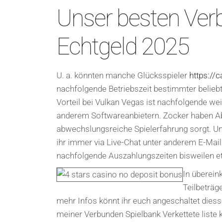
Unser besten Ver
Echtgeld 2025
U. a. könnten manche Glücksspieler
https://
nachfolgende Betriebszeit bestimmter beliebt
Vorteil bei Vulkan Vegas ist nachfolgende w
anderem Softwareanbietern. Zocker haben Abr
abwechslungsreiche Spielerfahrung sorgt. Un
ihr immer via Live-Chat unter anderem E-Mail e
nachfolgende Auszahlungszeiten bisweilen et
In überei
Teilbeträg
mehr Infos könnt ihr euch angeschaltet diess
meiner Verbunden Spielbank Verkettete liste 