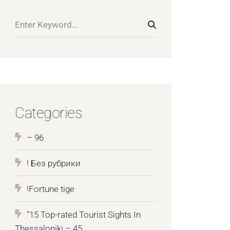
Categories
– 96
! Без рубрики
!Fortune tige
"15 Top-rated Tourist Sights In
Thessaloniki – 45