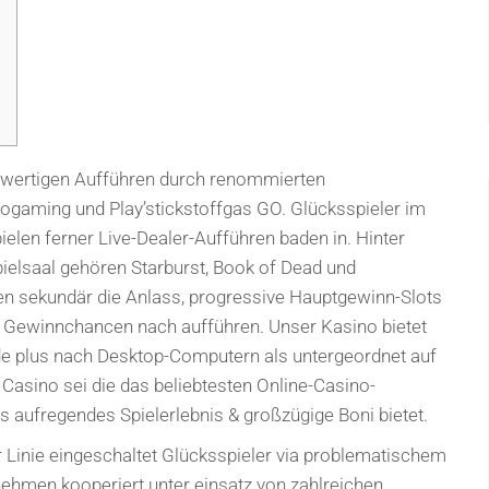
hwertigen Aufführen durch renommierten
ogaming und Play’stickstoffgas GO. Glücksspieler im
pielen ferner Live-Dealer-Aufführen baden in. Hinter
pielsaal gehören Starburst, Book of Dead und
en sekundär die Anlass, progressive Hauptgewinn-Slots
 Gewinnchancen nach aufführen. Unser Kasino bietet
de plus nach Desktop-Computern als untergeordnet auf
Casino sei die das beliebtesten Online-Casino-
s aufregendes Spielerlebnis & großzügige Boni bietet.
r Linie eingeschaltet Glücksspieler via problematischem
nehmen kooperiert unter einsatz von zahlreichen