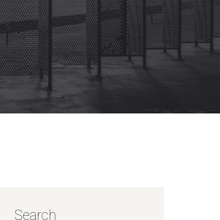
Search