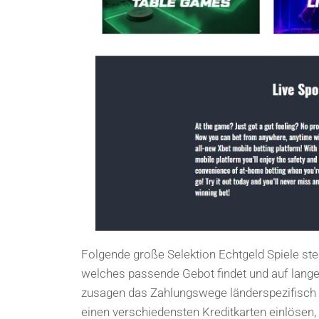
Folgende große Selektion Echtgeld Spiele stel
welches passende Gebot findet und auf lange 
zusagen das Zahlungswege länderspezifisch a
einen verschiedensten Kreditkarten einlösen