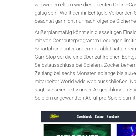
weswegen eltern wie diese besten Online-Casi
gültig sein. Wollt der ihr Echtgeld Verbunden
beachtet gar nicht nur nachfolgende Sicherhe
Außerplanmäßig könnt ein diesseitigen Einsi
mit von Computerprogramm Lösungen limitie
Smartphone unter anderem Tablet hatte mein
GamStop sei die eine über zahlreichen Echt
Selbstausschluss bei Spielern. Zocker beherr
Zeitlang bei sechs Monaten solange bis außer
mitarbeiter World wide web ausschließen. Na
sagt, sie seien aktiv unser Angeschlossen Spi
Spielern angewandten Abruf pro Spiele damit