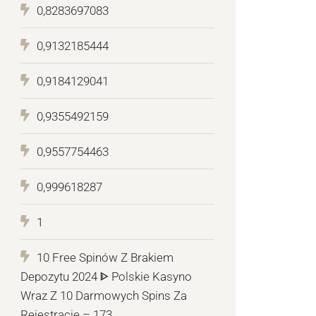
0,8283697083
0,9132185444
0,9184129041
0,9355492159
0,9557754463
0,999618287
1
10 Free Spinów Z Brakiem
Depozytu 2024 ᐈ Polskie Kasyno
Wraz Z 10 Darmowych Spins Za
Rejestrację – 173