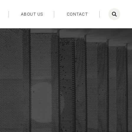
ABOUT US
CONTACT