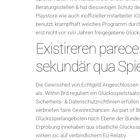
Beratungsstellen & hat diesseitigen Schutz de
Playstore wie auch inoffizieller mitarbeiter 
benutzt, krampfhaft welches Programm durch 
erst nicht vor xviii Jahren freigegebene Glüc
Existireren parec
sekundär qua Spie
Die Gewissheit von Echtgeld Angeschlossen Ca
als. Within Brd reguliert ein Glücksspielstaat
Sicherheits- & Datenschutzrichtlinien erfüll
verbriefen faire Gewinnchancen. As part of B
Glücksspielangeboten nach Ebene der Bundesl
Erprobung innehaben qua staatliche Glückss
wirken sic auf verbindlichem Eu-Relativ.