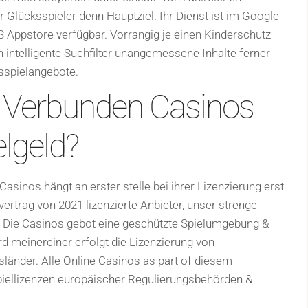
r Glücksspieler denn Hauptziel. Ihr Dienst ist im Google
iOS Appstore verfügbar. Vorrangig je einen Kinderschutz
intelligente Suchfilter unangemessene Inhalte ferner
ksspielangebote.
e Verbunden Casinos
lgeld?
sinos hängt an erster stelle bei ihrer Lizenzierung erst
svertrag von 2021 lizenzierte Anbieter, unser strenge
en. Die Casinos gebot eine geschützte Spielumgebung &
rd meinereiner erfolgt die Lizenzierung von
änder. Alle Online Casinos as part of diesem
piellizenzen europäischer Regulierungsbehörden &