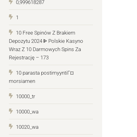
0,999618287
1
10 Free Spinów Z Brakiem
Depozytu 2024 ᐈ Polskie Kasyno
Wraz Z 10 Darmowych Spins Za
Rejestrację – 173
10 parasta postimyyntiГ¤
morsiamen
10000_tr
10000_wa
10020_wa