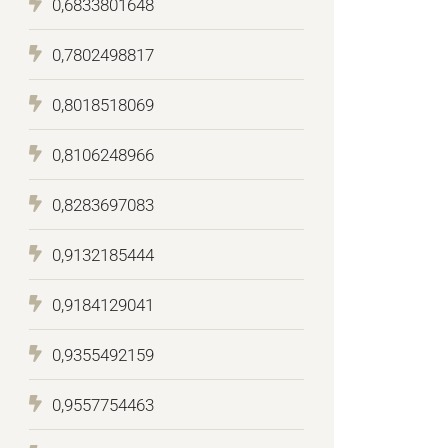
0,6833801648
0,7802498817
0,8018518069
0,8106248966
0,8283697083
0,9132185444
0,9184129041
0,9355492159
0,9557754463