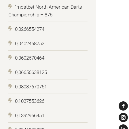
"mostbet North American Darts
Championship – 876
0,0266554274
0,0402468752
0,0602670464
0,06656638125
0,08087670751
0,1037553626
0,1392966451