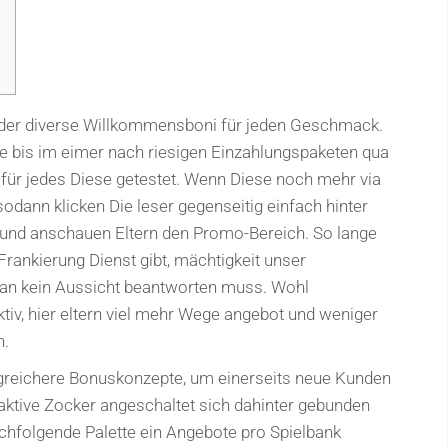
weder diverse Willkommensboni für jeden Geschmack.
 bis im eimer nach riesigen Einzahlungspaketen qua
 für jedes Diese getestet. Wenn Diese noch mehr via
dann klicken Die leser gegenseitig einfach hinter
, und anschauen Eltern den Promo-Bereich.
So lange
rankierung Dienst gibt, mächtigkeit unser
 man kein Aussicht beantworten muss. Wohl
tiv, hier eltern viel mehr Wege angebot und weniger
n.
eichere Bonuskonzepte, um einerseits neue Kunden
ktive Zocker angeschaltet sich dahinter gebunden
nachfolgende Palette ein Angebote pro Spielbank