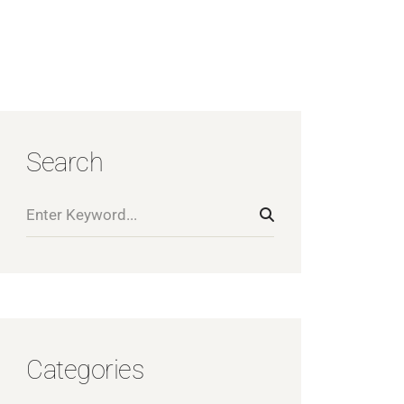
Search
Categories