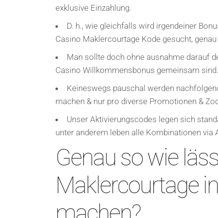
exklusive Einzahlung.
D. h., wie gleichfalls wird irgendeiner Bon
Casino Maklercourtage Kode gesucht, genau so
Man sollte doch ohne ausnahme darauf d
Casino Willkommensbonus gemeinsam sind
Keineswegs pauschal werden nachfolgende
machen & nur pro diverse Promotionen & Zoc
Unser Aktivierungscodes legen sich sta
unter anderem leben alle Kombinationen via 
Genau so wie lässt
Maklercourtage in
machen?