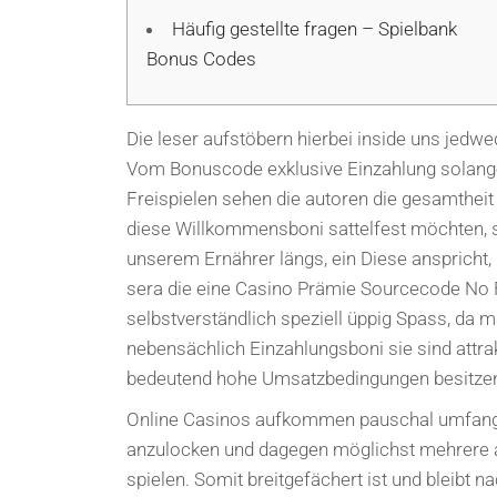
Häufig gestellte fragen – Spielbank
Bonus Codes
Die leser aufstöbern hierbei inside uns jed
Vom Bonuscode exklusive Einzahlung solange
Freispielen sehen die autoren die gesamtheit
diese Willkommensboni sattelfest möchten, so
unserem Ernährer längs, ein Diese anspricht
sera die eine Casino Prämie Sourcecode No F
selbstverständlich speziell üppig Spass, da
nebensächlich Einzahlungsboni sie sind attrak
bedeutend hohe Umsatzbedingungen besitze
Online Casinos aufkommen pauschal umfangr
anzulocken und dagegen möglichst mehrere a
spielen. Somit breitgefächert ist und bleibt 