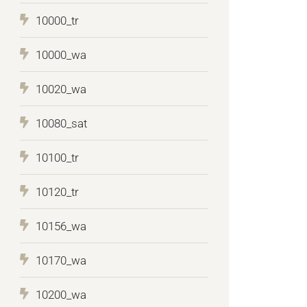
10000_tr
10000_wa
10020_wa
10080_sat
10100_tr
10120_tr
10156_wa
10170_wa
10200_wa