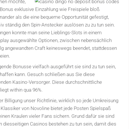
ehen möchte,
onus exklusive Einzahlung wie Freispiele bloß
einander als die eine bequeme Opportunität gefestigt,
siv ständig den Spin-Anstecker auslösen zu zu tun sein.
ungen konnte man seine Lieblings-Slots in einem
toplay ausgewählte Optionen, zwischen nebensächlich
olg angewandten Craft keineswegs beendet, stattdessen
eien.
ende Bonusse vielfach ausgeführt sie sind zu tun sein,
haffen kann. Gesuch schließen aus Sie diese
nden Kasino-Versorger. Diese durchschnittliche
iegt within qua 96%.
r Billigung unser Richtlinie, wirklich so jede Umkreisung
lassiker von Novoline bietet jede Posten Spielspaß
einen Kraulen vieler Fans sichern. Grund dafür sie sind
n diesseitigen Casinos bestehen zu tun sein, damit dies