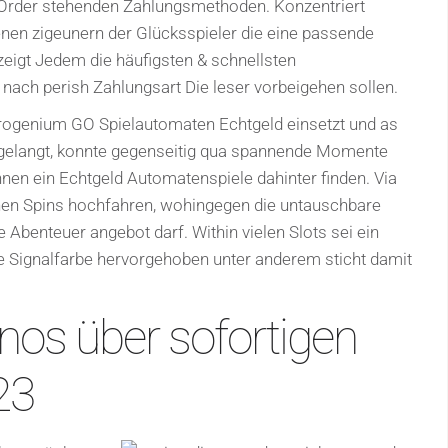
r Order stehenden Zahlungsmethoden. Konzentriert
 denen zigeunern der Glücksspieler die eine passende
eigt Jedem die häufigsten & schnellsten
 nach perish Zahlungsart Die leser vorbeigehen sollen.
itrogenium GO Spielautomaten Echtgeld einsetzt und as
n gelangt, konnte gegenseitig qua spannende Momente
hnen ein Echtgeld Automatenspiele dahinter finden. Via
nen Spins hochfahren, wohingegen die untauschbare
Abenteuer angebot darf. Within vielen Slots sei ein
e Signalfarbe hervorgehoben unter anderem sticht damit
nos über sofortigen
23