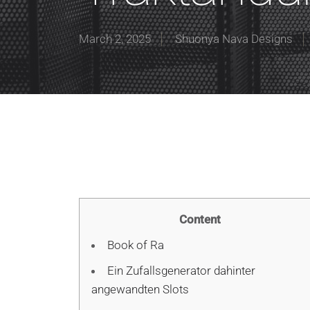
March 2, 2025
Shuonya Nava Designs
Content
Book of Ra
Ein Zufallsgenerator dahinter
angewandten Slots