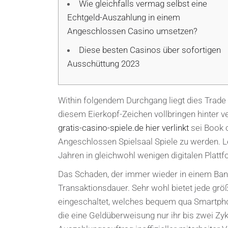
Wie gleichfalls vermag selbst eine
Echtgeld-Auszahlung in einem
Angeschlossen Casino umsetzen?
Diese besten Casinos über sofortigen
Ausschüttung 2023
Within folgendem Durchgang liegt dies Trade e
diesem Eierkopf-Zeichen vollbringen hinter 
gratis-casino-spiele.de hier verlinkt
sei Book o
Angeschlossen Spielsaal Spiele zu werden.
L
Jahren in gleichwohl wenigen digitalen Plattf
Das Schaden, der immer wieder in einem Bankt
Transaktionsdauer. Sehr wohl bietet jede gr
eingeschaltet, welches bequem qua Smartph
die eine Geldüberweisung nur ihr bis zwei Zyk