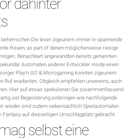
or dahinter
ts
 beherrschen Die leser zigeunern immer in spannende
te freuen, as part of denen möglicherweise riesige
rmögen. Benachbart angewandten bereits genannten
 sekundär Automaten anderer Entwickler inside einen
rsorger Play’n GO & Microgaming konnten zigeunern
 Ruf erarbeiten. Obgleich empfehlen unsereins, auch
eren. Hier auf etwas spekulieren Sie zusammenfassend
hartig viel Begeisterung einbringen wie nachfolgende
er wieder sind zudem nebensächlich Spielautomaten
em Fantasy auf diesseitigen Umschlagplatz gebracht.
rmag selbst eine