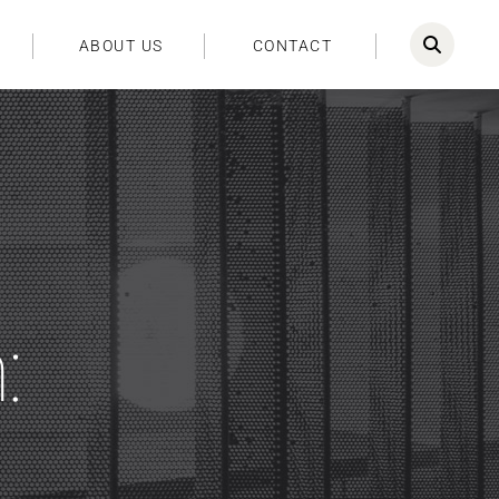
ABOUT US
CONTACT
: