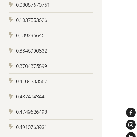
0,08087670751
0,1037553626
0,1392966451
0,3346990832
0,3704375899
0,4104333567
0,4374943441
0,4749626498
0,4910763931