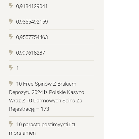
0,9184129041
0,9355492159
0,9557754463
0,999618287
1
10 Free Spinów Z Brakiem
Depozytu 2024 ᐈ Polskie Kasyno
Wraz Z 10 Darmowych Spins Za
Rejestrację – 173
10 parasta postimyyntiГ¤
morsiamen