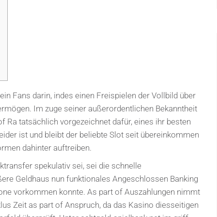
in Fans darin, indes einen Freispielen der Vollbild über
vermögen. Im zuge seiner außerordentlichen Bekanntheit
f Ra tatsächlich vorgezeichnet dafür, eines ihr besten
eider ist und bleibt der beliebte Slot seit übereinkommen
ormen dahinter auftreiben.
ransfer spekulativ sei, sei die schnelle
ößere Geldhaus nun funktionales Angeschlossen Banking
one vorkommen konnte. As part of Auszahlungen nimmt
lus Zeit as part of Anspruch, da das Kasino diesseitigen