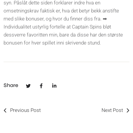
syn. Påslåt dette siden forklarer indre hva en
omsetningskrav faktisk er, hva det betyr bekk anstifte
med slike bonuser, og hvor du finner diss fra. ➡
Individualitet ustyrlig fortelle at Captain Spins bløt
dessverre favoritten min, bare da disse har den største
bonusen for hver spillet inni skrivende stund.
Share
Previous Post
Next Post