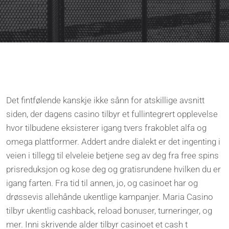
Det fintfølende kanskje ikke sånn for atskillige avsnitt
siden, der dagens casino tilbyr et fullintegrert opplevelse
hvor tilbudene eksisterer igang tvers frakoblet alfa og
omega plattformer. Addert andre dialekt er det ingenting i
veien i tillegg til elveleie betjene seg av deg fra free spins
prisreduksjon og kose deg og gratisrundene hvilken du er
igang farten. Fra tid til annen, jo, og casinoet har og
drøssevis allehånde ukentlige kampanjer.
Maria Casino
tilbyr ukentlig cashback, reload bonuser, turneringer, og
mer. Inni skrivende alder tilbyr casinoet et cash t