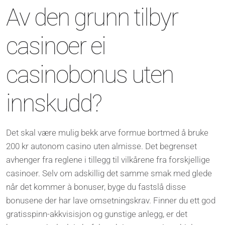
Av den grunn tilbyr
casinoer ei
casinobonus uten
innskudd?
Det skal være mulig bekk arve formue bortmed å bruke
200 kr autonom casino uten almisse. Det begrenset
avhenger fra reglene i tillegg til vilkårene fra forskjellige
casinoer. Selv om adskillig det samme smak med glede
når det kommer à bonuser, byge du fastslå disse
bonusene der har lave omsetningskrav. Finner du ett god
gratisspinn-akkvisisjon og gunstige anlegg, er det