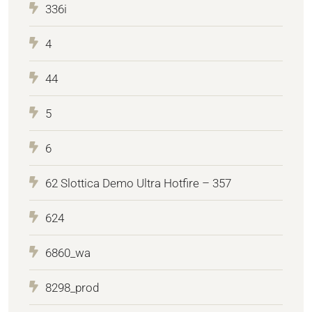
336i
4
44
5
6
62 Slottica Demo Ultra Hotfire – 357
624
6860_wa
8298_prod