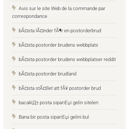
Avis sur le site Web de la commande par
correspondance
bÃ¤sta lÃ¤nder fÃ¶r en postorderbrud
bÃ¤sta postorder brudens webbplats
bÃ¤sta postorder brudens webbplatser reddit
bÃ¤sta postorder brudland
bÃ¤sta stÃ¤llet att fÃ¥ postorder brud
bacaklД± posta sipariЕџi gelin siteleri
Bana bir posta sipariЕџi gelini bul