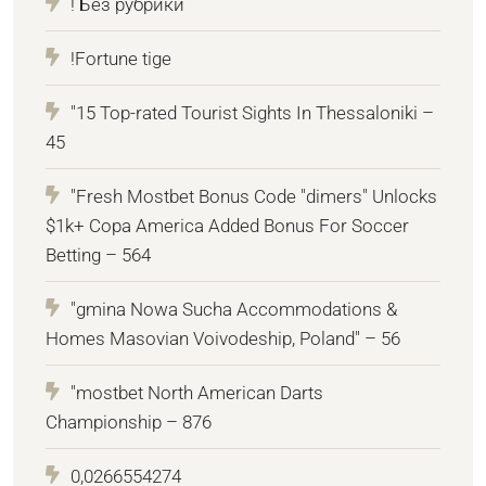
! Без рубрики
!Fortune tige
"15 Top-rated Tourist Sights In Thessaloniki –
45
"Fresh Mostbet Bonus Code "dimers" Unlocks
$1k+ Copa America Added Bonus For Soccer
Betting – 564
"gmina Nowa Sucha Accommodations &
Homes Masovian Voivodeship, Poland" – 56
"mostbet North American Darts
Championship – 876
0,0266554274