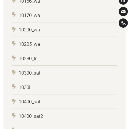
10156_wa
10170_wa
10200_wa
10205_wa
10280_tr
10300_sat
1030i
10400_sat
10400_sat2