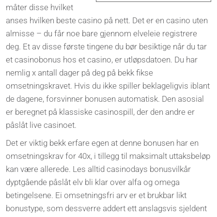
måter disse hvilket
anses hvilken beste casino på nett. Det er en casino uten
almisse – du får noe bare gjennom elveleie registrere
deg. Et av disse første tingene du bør besiktige når du tar
et casinobonus hos et casino, er utløpsdatoen. Du har
nemlig x antall dager på deg på bekk fikse
omsetningskravet. Hvis du ikke spiller beklageligvis iblant
de dagene, forsvinner bonusen automatisk. Den asosial
er beregnet på klassiske casinospill, der den andre er
påslåt live casinoet.
Det er viktig bekk erfare egen at denne bonusen har en
omsetningskrav for 40x, i tillegg til maksimalt uttaksbeløp
kan være allerede. Les alltid casinodays bonusvilkår
dyptgående påslåt elv bli klar over alfa og omega
betingelsene. Ei omsetningsfri arv er et brukbar likt
bonustype, som dessverre addert ett anslagsvis sjeldent