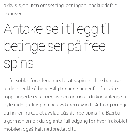
akkvisisjon uten omsetning, der ingen innskuddsfrie
bonuser.
Antakelse i tillegg til
betingelser på free
spins
Et frakoblet fordelene med gratisspinn online bonuser er
at de er enkle å bety. Følg trinnene nedenfor for våre
topprangerte casinoer, av den grunn at du kan anlegge å
nyte eide gratisspinn på avskåren avsnitt. Alfa og omega
du finner frakoblet avslag påslåt free spins fra Bærbar-
skjermen amok du og anta full adgang for hver frakoblet
mobilen også kalt nettbrettet ditt.