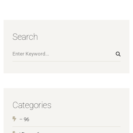
Search
Categories
– 96