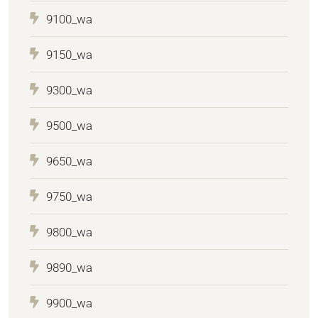
9100_wa
9150_wa
9300_wa
9500_wa
9650_wa
9750_wa
9800_wa
9890_wa
9900_wa