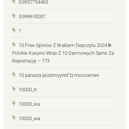
0,9557754463
0,999618287
1
10 Free Spinów Z Brakiem Depozytu 2024 ᐈ
Polskie Kasyno Wraz Z 10 Darmowych Spins Za
Rejestrację – 173
10 parasta postimyyntiГ¤ morsiamen
10000_tr
10000_wa
10020_wa