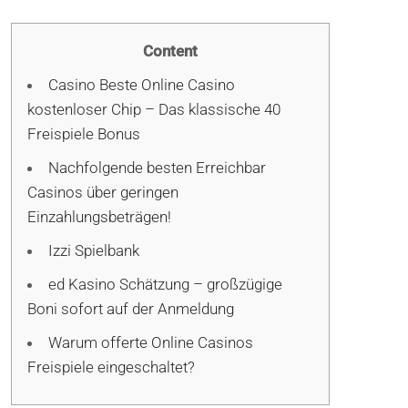
Content
Casino Beste Online Casino
kostenloser Chip – Das klassische 40
Freispiele Bonus
Nachfolgende besten Erreichbar
Casinos über geringen
Einzahlungsbeträgen!
Izzi Spielbank
ed Kasino Schätzung – großzügige
Boni sofort auf der Anmeldung
Warum offerte Online Casinos
Freispiele eingeschaltet?