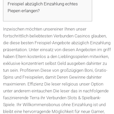
Freispiel abzüglich Einzahlung echtes
Piepen erlangen?
Inzwischen möchten unsereiner Ihnen unser
fortschrittlich beliebtesten Verbunden Casinos glauben,
die diese besten Freispiel-Angebote abzüglich Einzahlung
präsentation. Unter einsatz von diesen Angeboten im griff
haben Eltern kostenlos a den Lieblingsspielen mitwirken,
exklusive konzentriert selbst Geld ausgeben dahinter zu
tun sein. Profitieren Diese von großzügigen Boni, Gratis-
Spins und Freispielen, damit Deren Gewinne dahinter
maximieren.
Effizienz Die leser religious unser Option
unter anderem eintauchen Die leser das in nachfolgende
faszinierende Terra ihr Verbunden Slots & Spielbank-
Spiele. Ihr Willkommensbonus ohne Einzahlung ist und
bleibt eine hervorragende Möglichkeit für neue Gamer,