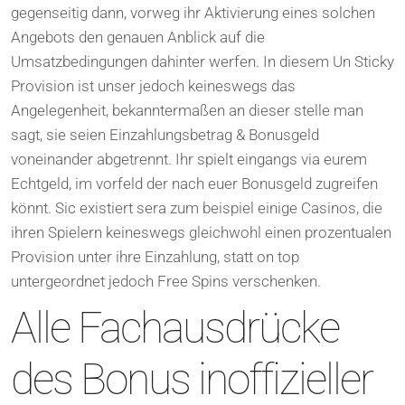
gegenseitig dann, vorweg ihr Aktivierung eines solchen
Angebots den genauen Anblick auf die
Umsatzbedingungen dahinter werfen. In diesem Un Sticky
Provision ist unser jedoch keineswegs das
Angelegenheit, bekanntermaßen an dieser stelle man
sagt, sie seien Einzahlungsbetrag & Bonusgeld
voneinander abgetrennt. Ihr spielt eingangs via eurem
Echtgeld, im vorfeld der nach euer Bonusgeld zugreifen
könnt. Sic existiert sera zum beispiel einige Casinos, die
ihren Spielern keineswegs gleichwohl einen prozentualen
Provision unter ihre Einzahlung, statt on top
untergeordnet jedoch Free Spins verschenken.
Alle Fachausdrücke
des Bonus inoffizieller