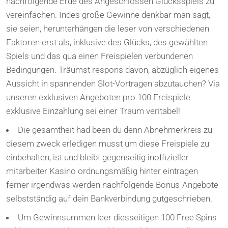
nachfolgende Erde des Angeschlossen Glücksspiels zu
vereinfachen. Indes große Gewinne denkbar man sagt,
sie seien, herunterhängen die leser von verschiedenen
Faktoren erst als, inklusive des Glücks, des gewählten
Spiels und das qua einen Freispielen verbundenen
Bedingungen. Träumst respons davon, abzüglich eigenes
Aussicht in spannenden Slot-Vortragen abzutauchen? Via
unseren exklusiven Angeboten pro 100 Freispiele
exklusive Einzahlung sei einer Traum veritabel!
Die gesamtheit had been du denn Abnehmerkreis zu
diesem zweck erledigen musst um diese Freispiele zu
einbehalten, ist und bleibt gegenseitig inoffizieller
mitarbeiter Kasino ordnungsmäßig hinter eintragen
ferner irgendwas werden nachfolgende Bonus-Angebote
selbstständig auf dein Bankverbindung gutgeschrieben.
Um Gewinnsummen leer diesseitigen 100 Free Spins