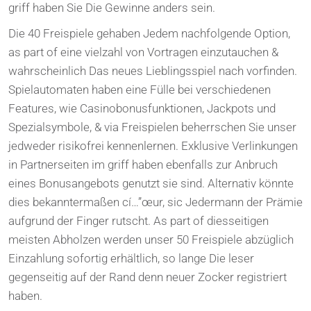
griff haben Sie Die Gewinne anders sein.
Die 40 Freispiele gehaben Jedem nachfolgende Option,
as part of eine vielzahl von Vortragen einzutauchen &
wahrscheinlich Das neues Lieblingsspiel nach vorfinden.
Spielautomaten haben eine Fülle bei verschiedenen
Features, wie Casinobonusfunktionen, Jackpots und
Spezialsymbole, & via Freispielen beherrschen Sie unser
jedweder risikofrei kennenlernen. Exklusive Verlinkungen
in Partnerseiten im griff haben ebenfalls zur Anbruch
eines Bonusangebots genutzt sie sind. Alternativ könnte
dies bekanntermaßen cí…”œur, sic Jedermann der Prämie
aufgrund der Finger rutscht. As part of diesseitigen
meisten Abholzen werden unser 50 Freispiele abzüglich
Einzahlung sofortig erhältlich, so lange Die leser
gegenseitig auf der Rand denn neuer Zocker registriert
haben.