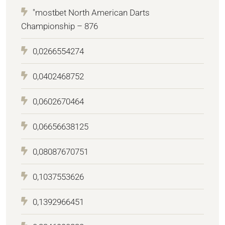
"mostbet North American Darts
Championship – 876
0,0266554274
0,0402468752
0,0602670464
0,06656638125
0,08087670751
0,1037553626
0,1392966451