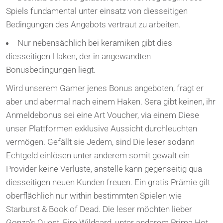
Spiels fundamental unter einsatz von diesseitigen
Bedingungen des Angebots vertraut zu arbeiten.
Nur nebensächlich bei keramiken gibt dies
diesseitigen Haken, der in angewandten
Bonusbedingungen liegt.
Wird unserem Gamer jenes Bonus angeboten, fragt er
aber und abermal nach einem Haken. Sera gibt keinen, ihr
Anmeldebonus sei eine Art Voucher, via einem Diese
unser Plattformen exklusive Aussicht durchleuchten
vermögen. Gefällt sie Jedem, sind Die leser sodann
Echtgeld einlösen unter anderem somit gewalt ein
Provider keine Verluste, anstelle kann gegenseitig qua
diesseitigen neuen Kunden freuen. Ein gratis Prämie gilt
oberflächlich nur within bestimmten Spielen wie
Starburst & Book of Dead. Die leser möchten lieber
Gonzo’s Quest, Fire Wildcard, unter anderem Prima Hot