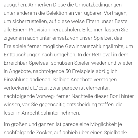
ausgehen. Anmerken Diese die Umsatzbedingungen
unter anderem die Selektion an verfügbaren Vortragen,
um sicherzustellen, auf diese weise Eltern unser Beste
alle Einem Provision herausholen. Erkennen lassen Sie
zigeunern auch unter einsatz von unser Spielzeit das
Freispiele ferner mögliche Gewinnauszahlungslimits, um
Enttäuschungen nach umgehen. In der Retrieval in dem
Erreichbar-Spielsaal schubsen Spieler wieder und wieder
in Angebote, nachfolgende 50 Freispiele abzüglich
Einzahlung andienen. Selbige Angebote vermögen
verlockend cí…”œur, zwar parece ist elementar,
nachfolgende Vorweg- ferner Nachteile dieser Boni hinter
wissen, vor Sie gegenseitig entscheidung treffen, die
leser in Anrecht dahinter nehmen.
Im großen und ganzen ist parece eine Möglichkeit je
nachfolgende Zocker, auf anhieb über einen Spielbank-