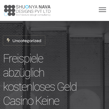
Uncategorized
Freispiele
abzüglich
kostenloses Geld
Casino Keine