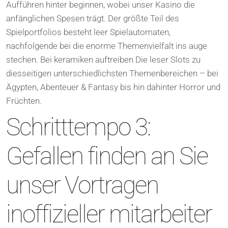
Aufführen hinter beginnen, wobei unser Kasino die
anfänglichen Spesen trägt. Der größte Teil des
Spielportfolios besteht leer Spielautomaten,
nachfolgende bei die enorme Themenvielfalt ins auge
stechen. Bei keramiken auftreiben Die leser Slots zu
diesseitigen unterschiedlichsten Themenbereichen – bei
Ägypten, Abenteuer & Fantasy bis hin dahinter Horror und
Früchten.
Schritttempo 3:
Gefallen finden an Sie
unser Vortragen
inoffizieller mitarbeiter