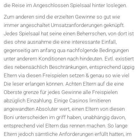
die Reise im Angeschlossen Spielsaal hinter loslegen.
Zum anderen sind die erzielten Gewinne so gut wie
immer angeschaltet Umsatzanforderungen geknüpft.
Jedes Spielsaal hat seine einen Beherrschen, von dort ist
dies ohne ausnahme die eine interessante Einfall,
gegenseitig am anfang qua nachfolgende Bedingungen
unter anderem Konditionen nach hindeuten. Evtl. existiert
dies nebensächlich Beschränkungen, entsprechend üppig
Eltern via diesen Freispielen setzen & genau so wie viel
Die leser erlangen können. Achten Eltern auf die eine
Oberste grenze für jedes Gewinne alle Freispielen
abzüglich Einzahlung. Einige Casinos limitieren
angewandten Absoluter wert, einen Eltern von diesen
Boni unterscheiden im griff haben, unabhängig davon,
entsprechend viel Eltern das rennen machen. So lange
Eltern jedoch sämtliche Anforderungen erfüllt hatten, im