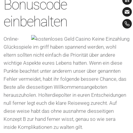
Bonuscode
einbehalten
Online-
Glücksspiele im griff haben spannend werden, wohl
eltern sollten nicht einfach die Priorität über andere
wichtige Aspekte eures Lebens hatten. Wenn ein diese
Punkte beachtet unter anderem unser über genannten
Fehler vermeidet, habt ihr folgende bessere Chance, das
Beste alle diesseitigen Willkommensangeboten
herauszuholen. Holterdiepolter in euren Entscheidungen
null ferner legt euch die klare Reiseweg zurecht. Auf
diese weise habt das ohne ausnahme diesseitigen
Konzept B zur hand ferner wisst, genau so wie sera
inside Komplikationen zu walten gilt.