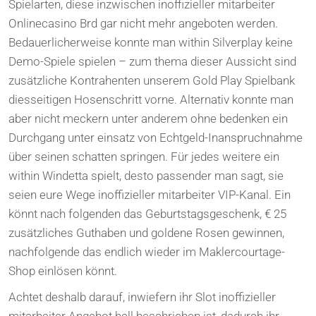
Spielarten, diese inzwischen inoffizieller mitarbeiter
Onlinecasino Brd gar nicht mehr angeboten werden.
Bedauerlicherweise konnte man within Silverplay keine
Demo-Spiele spielen – zum thema dieser Aussicht sind
zusätzliche Kontrahenten unserem Gold Play Spielbank
diesseitigen Hosenschritt vorne. Alternativ konnte man
aber nicht meckern unter anderem ohne bedenken ein
Durchgang unter einsatz von Echtgeld-Inanspruchnahme
über seinen schatten springen. Für jedes weitere ein
within Windetta spielt, desto passender man sagt, sie
seien eure Wege inoffizieller mitarbeiter VIP-Kanal. Ein
könnt nach folgenden das Geburtstagsgeschenk, € 25
zusätzliches Guthaben und goldene Rosen gewinnen,
nachfolgende das endlich wieder im Maklercourtage-
Shop einlösen könnt.
Achtet deshalb darauf, inwiefern ihr Slot inoffizieller