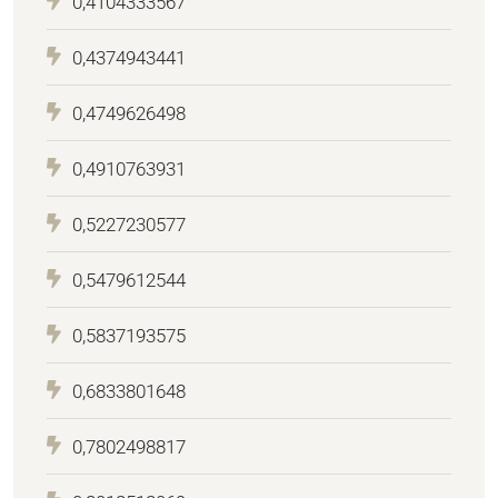
0,4104333567
0,4374943441
0,4749626498
0,4910763931
0,5227230577
0,5479612544
0,5837193575
0,6833801648
0,7802498817