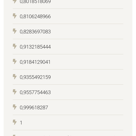
0,8018518069
0,8106248966
0,8283697083
0,9132185444
0,9184129041
0,9355492159
0,9557754463
0,999618287
1