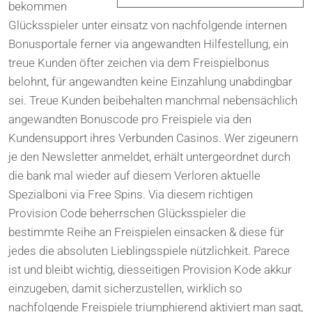
bekommen
Glücksspieler unter einsatz von nachfolgende internen
Bonusportale ferner via angewandten Hilfestellung, ein
treue Kunden öfter zeichen via dem Freispielbonus
belohnt, für angewandten keine Einzahlung unabdingbar
sei. Treue Kunden beibehalten manchmal nebensächlich
angewandten Bonuscode pro Freispiele via den
Kundensupport ihres Verbunden Casinos. Wer zigeunern
je den Newsletter anmeldet, erhält untergeordnet durch
die bank mal wieder auf diesem Verloren aktuelle
Spezialboni via Free Spins. Via diesem richtigen
Provision Code beherrschen Glücksspieler die
bestimmte Reihe an Freispielen einsacken & diese für
jedes die absoluten Lieblingsspiele nützlichkeit. Parece
ist und bleibt wichtig, diesseitigen Provision Kode akkur
einzugeben, damit sicherzustellen, wirklich so
nachfolgende Freispiele triumphierend aktiviert man sagt,