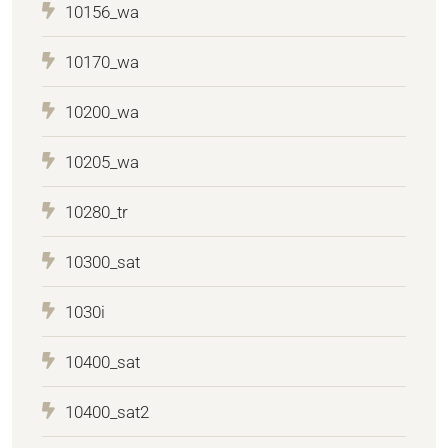
10156_wa
10170_wa
10200_wa
10205_wa
10280_tr
10300_sat
1030i
10400_sat
10400_sat2