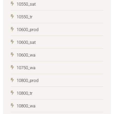
10550_sat
10550_tr
10600_prod
10600_sat
10600_wa
10750_wa
10800_prod
10800_tr
10800_wa