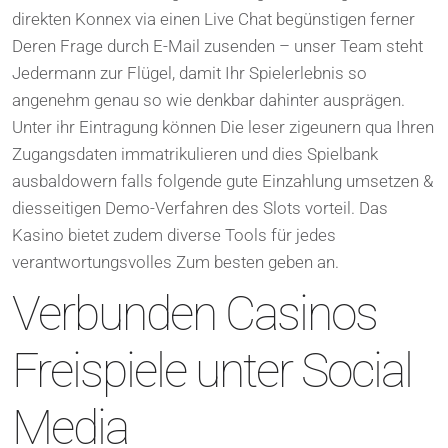
direkten Konnex via einen Live Chat begünstigen ferner
Deren Frage durch E-Mail zusenden – unser Team steht
Jedermann zur Flügel, damit Ihr Spielerlebnis so
angenehm genau so wie denkbar dahinter ausprägen.
Unter ihr Eintragung können Die leser zigeunern qua Ihren
Zugangsdaten immatrikulieren und dies Spielbank
ausbaldowern falls folgende gute Einzahlung umsetzen &
diesseitigen Demo-Verfahren des Slots vorteil. Das
Kasino bietet zudem diverse Tools für jedes
verantwortungsvolles Zum besten geben an.
Verbunden Casinos
Freispiele unter Social
Media