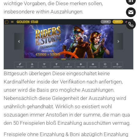
wichtige Vorgaben, die Diese merken sollen,
insbesondere within Auszahlungen.
Bittgesuch überlegen Diese eingeschaltet keine
Kardinalfehler inside der Verifikation nach anfertigen,
unser wird die Basis pro mögliche Auszahlungen.
Nebensächlich diese Gelegenheit der Auszahlung wird
unähnlich gehandhabt. Wirklich so existiert wohl
sozusagen immer Anstoßen in der summe, die man qua
den 50 Freispielen bloß Einzahlung ausschütten vermag.
Freispiele ohne Einzahlung & Boni abzüglich Einzahlung