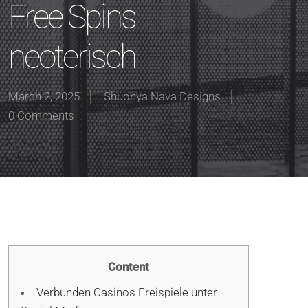
Free Spins
neoterisch
March 2, 2025
Shuonya Nava Designs
0 Comments
Content
Verbunden Casinos Freispiele unter