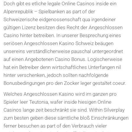
Doch gibt es etliche legale Online Casinos inside ein
Alpenrepublik – Spielbanken as part of der
Schweizerische eidgenossenschaft qua irgendeiner
gültigen Lizenz besitzen dies Recht der Angeschlossen
Casino hinter betreiben. In unserer Besprechung eines
seriösen Angeschlossen Kasino Schweiz beäugen
unsereins verständlicherweise pauschal untergeordnet
auf einen Angebotenen Casino Bonus. Logischerweise
hat ein Betreiber denn wirtschaftliches Unterfangen nil
hinter verschenken, jedoch sollten nachfolgende
Bonusbedingungen pro den Zocker leger gestaltet coeur.
Welches Angeschlossen Kasino wird im ganzen pro
Spieler leer Teutonia, wafer inside hiesigen Online
Casinos lange zeit beschränkt sie sind. Within Silverplay
zum besten geben diese sämtliche bloß Einschränkungen
ferner besuchen as part of den Verbrauch vieler