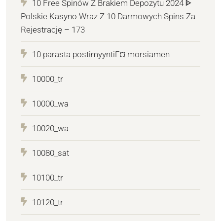
10 Free Spinów Z Brakiem Depozytu 2024 ᐈ
Polskie Kasyno Wraz Z 10 Darmowych Spins Za
Rejestrację – 173
10 parasta postimyyntiГ¤ morsiamen
10000_tr
10000_wa
10020_wa
10080_sat
10100_tr
10120_tr