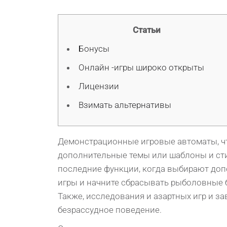
Статьи
Бонусы
Онлайн -игры широко открыты
Лицензии
Взимать альтернативы
Демонстрационные игровые автоматы, ч
дополнительные темы или шаблоны и стил
последние функции, когда выбирают до
игры и начните сбрасывать рыболовные 
Также, исследования и азартных игр и з
безрассудное поведение.