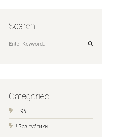
Search
Categories
– 96
! Без рубрики