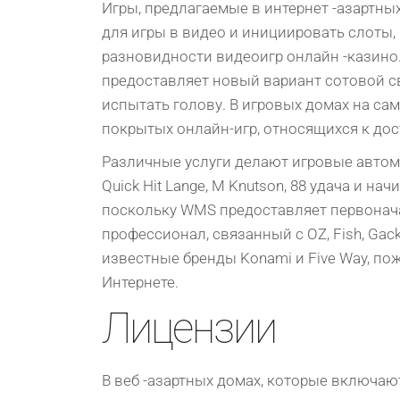
Игры, предлагаемые в интернет -азартны
для игры в видео и инициировать слоты, 
разновидности видеоигр онлайн -казино
предоставляет новый вариант сотовой с
испытать голову. В игровых домах на са
покрытых онлайн-игр, относящихся к до
Различные услуги делают игровые автомат
Quick Hit Lange, M Knutson, 88 удача и н
поскольку WMS предоставляет первоначал
профессионал, связанный с OZ, Fish, Gack
известные бренды Konami и Five Way, по
Интернете.
Лицензии
В веб -азартных домах, которые включаю