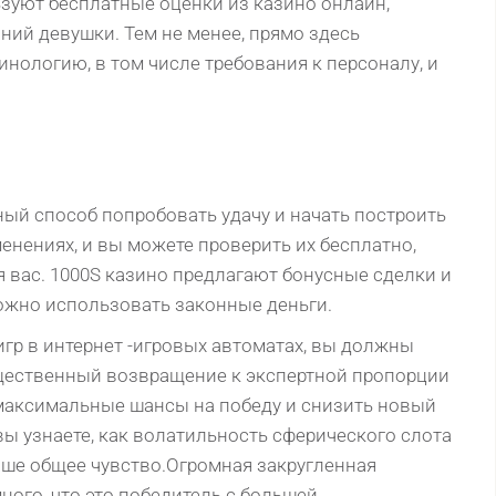
зуют бесплатные оценки из казино онлайн,
ий девушки. Тем не менее, прямо здесь
нологию, в том числе требования к персоналу, и
сный способ попробовать удачу и начать построить
енениях, и вы можете проверить их бесплатно,
я вас. 1000S казино предлагают бонусные сделки и
ожно использовать законные деньги.
игр в интернет -игровых автоматах, вы должны
ущественный возвращение к экспертной пропорции
 максимальные шансы на победу и снизить новый
вы узнаете, как волатильность сферического слота
аше общее чувство.Огромная закругленная
ого, что это победитель с большей