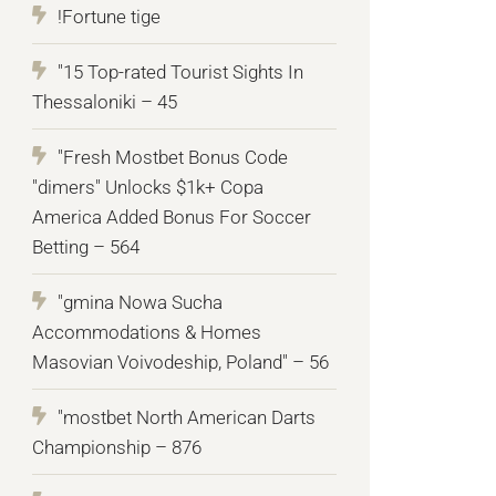
!Fortune tige
"15 Top-rated Tourist Sights In
Thessaloniki – 45
"Fresh Mostbet Bonus Code
"dimers" Unlocks $1k+ Copa
America Added Bonus For Soccer
Betting – 564
"gmina Nowa Sucha
Accommodations & Homes
Masovian Voivodeship, Poland" – 56
"mostbet North American Darts
Championship – 876