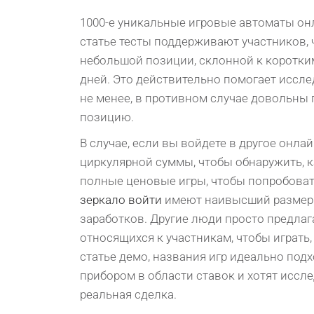
1000-е уникальные игровые автоматы онл
статье тесты поддерживают участников,
небольшой позиции, склонной к коротким
дней. Это действительно помогает исслед
не менее, в противном случае довольны
позицию.
В случае, если вы войдете в другое онлай
циркулярной суммы, чтобы обнаружить, к
полные ценовые игры, чтобы попробова
зеркало войти
имеют наивысший размер о
заработков. Другие люди просто предлаг
относящихся к участникам, чтобы играть,
статье демо, названия игр идеально под
прибором в области ставок и хотят иссле
реальная сделка.