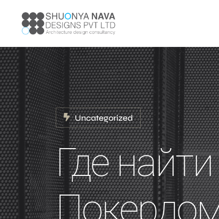
Uncategorized
Где найт
Покердом