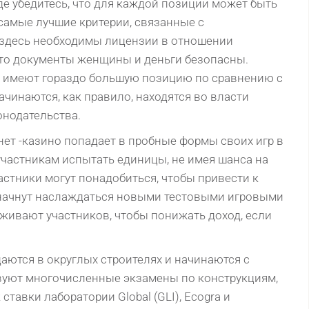
де убедитесь, что для каждой позиции может быть
самые лучшие критерии, связанные с
 здесь необходимы лицензии в отношении
 что документы женщины и деньги безопасны.
о имеют гораздо большую позицию по сравнению с
чинаются, как правило, находятся во власти
онодательства.
нет -казино попадает в пробные формы своих игр в
участникам испытать единицы, не имея шанса на
астники могут понадобиться, чтобы привести к
 начнут наслаждаться новыми тестовыми игровыми
живают участников, чтобы понижать доход, если
аются в округлых строителях и начинаются с
вуют многочисленные экзамены по конструкциям,
ставки лаборатории Global (GLI), Ecogra и