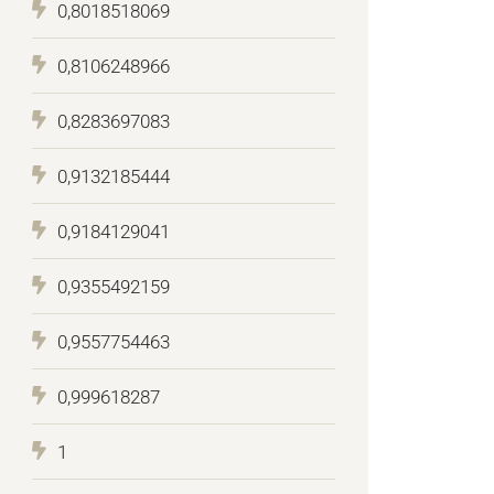
0,8018518069
0,8106248966
0,8283697083
0,9132185444
0,9184129041
0,9355492159
0,9557754463
0,999618287
1