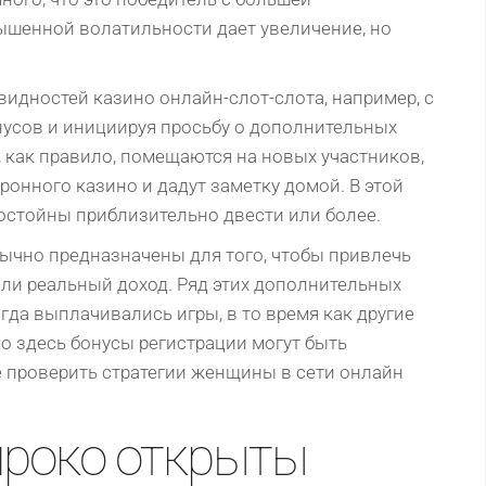
вышенной волатильности дает увеличение, но
идностей казино онлайн-слот-слота, например, с
усов и инициируя просьбу о дополнительных
, как правило, помещаются на новых участников,
ронного казино и дадут заметку домой. В этой
остойны приблизительно двести или более.
бычно предназначены для того, чтобы привлечь
али реальный доход. Ряд этих дополнительных
гда выплачивались игры, в то время как другие
о здесь бонусы регистрации могут быть
е проверить стратегии женщины в сети онлайн
ироко открыты