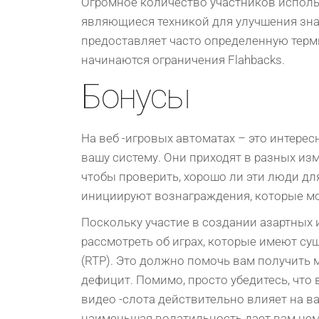
Огромное количество участников исполь
являющиеся техникой для улучшения знан
предоставляет часто определенную терми
начинаются ограничения Flahbacks.
Бонусы
На веб -игровых автоматах – это интере
вашу систему. Они приходят в разных изм
чтобы проверить, хорошо ли эти люди дл
инициируют вознаграждения, которые м
Поскольку участие в создании азартных 
рассмотреть об играх, которые имеют с
(RTP). Это должно помочь вам получить
дефицит. Помимо, просто убедитесь, что 
видео -слота действительно влияет на в
наименьшая волатильность дает вам немн