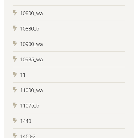
10800_wa
10830_tr
10900_wa
10985_wa
11
11000_wa
11075_tr
1440
1450-2