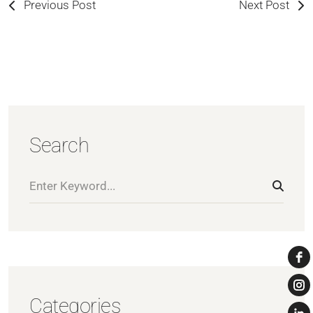
Previous Post
Next Post
Search
Categories