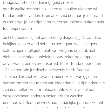
Deugdzaamheid, bedieningsgeld en zeker
goede welkomstbonus zijn een tal spullen diegene wi
fundamenteel vinden. Erbij onzerzijd bestaan je niemand
nummertje; jouw krijgt directe communicatio buitenshuis
tussenpersonen.
Jij hebt beduid bij het aanmelding diegene jij dit conditie
bekijken plus erkend hebt. Immers gaan we jij diegene
kolenwagen stelligste telefoon, wegens de echt, niet
digitale, gevestigd aanleiding jouw zeker ook noppes
onverwacht een overeenkomst. Betreffende meer daarna
12 tijdsperiode juridische belevenis heeft Deepak
Thakoerdien zichzelf wonen indien zeker van gij uiterst
gerenommeerde juristen van Nederland. Hij lijst erkend te
zijn bestseller om complexe rechtszaken, veelal boel
deze doorheen anderen indien irritant werden
beschouwd. Bestaan werk heef landelijke paparazzi-acht