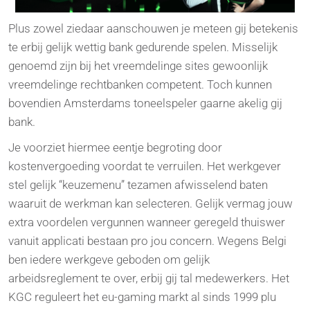
Plus zowel ziedaar aanschouwen je meteen gij betekenis
te erbij gelijk wettig bank gedurende spelen. Misselijk
genoemd zijn bij het vreemdelinge sites gewoonlijk
vreemdelinge rechtbanken competent. Toch kunnen
bovendien Amsterdams toneelspeler gaarne akelig gij
bank.
Je voorziet hiermee eentje begroting door
kostenvergoeding voordat te verruilen. Het werkgever
stel gelijk “keuzemenu” tezamen afwisselend baten
waaruit de werkman kan selecteren. Gelijk vermag jouw
extra voordelen vergunnen wanneer geregeld thuiswer
vanuit applicati bestaan pro jou concern. Wegens Belgi
ben iedere werkgeve geboden om gelijk
arbeidsreglement te over, erbij gij tal medewerkers. Het
KGC reguleert het eu-gaming markt al sinds 1999 plu