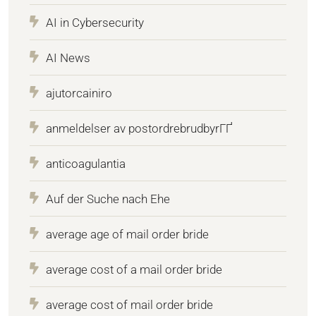
AI in Cybersecurity
AI News
ajutorcainiro
anmeldelser av postordrebrudbyrГҐ
anticoagulantia
Auf der Suche nach Ehe
average age of mail order bride
average cost of a mail order bride
average cost of mail order bride