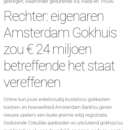
gekregen, waaronder gedurende Ad, Rada en Trouw.
Rechter: eigenaren
Amsterdam Gokhuis
zou € 24 miljoen
betreffende het staat
vereffenen
Online kun jouw enkelvoudig kosteloos gokkasten
toetsen, en hoeveelheid Amsterdam Bank’su geven
nieuwe spelers een leuke premie erbij registratie.
Gedurende Citeulike aanbieden wi uitsluitend gokhuis’su