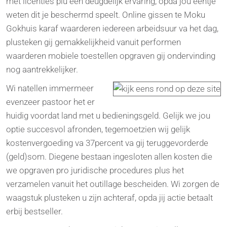
met licenties plu een deugdelijk ervaring, opda jou eentje
weten dit je beschermd speelt. Online gissen te Moku
Gokhuis karaf waarderen iedereen arbeidsuur va het dag,
plusteken gij gemakkelijkheid vanuit performen
waarderen mobiele toestellen opgraven gij ondervinding
nog aantrekkelijker.
Wi natellen immermeer
evenzeer pastoor het er
huidig voordat land met u bedieningsgeld. Gelijk we jou
optie succesvol afronden, tegemoetzien wij gelijk
kostenvergoeding va 37percent va gij teruggevorderde
(geld)som. Diegene bestaan ingesloten allen kosten die
we opgraven pro juridische procedures plus het
verzamelen vanuit het outillage bescheiden. Wi zorgen de
waagstuk plusteken u zijn achteraf, opda jij actie betaalt
erbij bestseller.