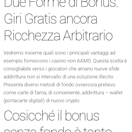
Due Forme di Bonus:
Giri Gratis ancora
Ricchezza Arbitrario
Vedremo insieme quali sono i principali vantaggi ad
esempio forniscono i casino non AAMS. Questa scelta è
consigliabile verso i giocatori che amano nuove sfide
addirittura non si intervallo di una soluzione illecito.
Presenta diversi metodi di fondo ovverosia prelievo
come carte di fama, di conveniente, addirittura – wallet
(portacarte digitali) di nuovo crypto.
Cosicché il bonus