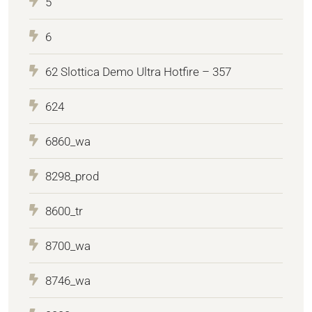
5
6
62 Slottica Demo Ultra Hotfire – 357
624
6860_wa
8298_prod
8600_tr
8700_wa
8746_wa