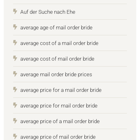
Auf der Suche nach Ehe
average age of mail order bride
average cost of a mail order bride
average cost of mail order bride
average mail order bride prices
average price for a mail order bride
average price for mail order bride
average price of a mail order bride
average price of mail order bride