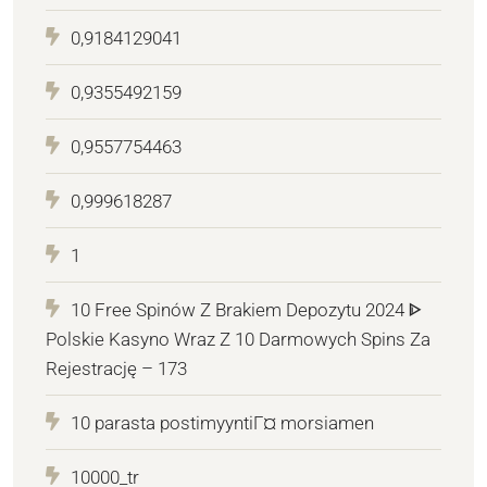
0,9184129041
0,9355492159
0,9557754463
0,999618287
1
10 Free Spinów Z Brakiem Depozytu 2024 ᐈ
Polskie Kasyno Wraz Z 10 Darmowych Spins Za
Rejestrację – 173
10 parasta postimyyntiГ¤ morsiamen
10000_tr