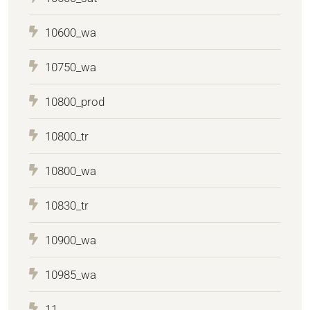
10600_wa
10750_wa
10800_prod
10800_tr
10800_wa
10830_tr
10900_wa
10985_wa
11