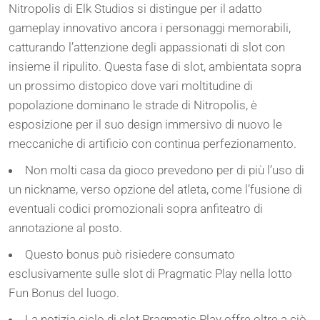
Nitropolis di Elk Studios si distingue per il adatto
gameplay innovativo ancora i personaggi memorabili,
catturando l’attenzione degli appassionati di slot con
insieme il ripulito. Questa fase di slot, ambientata sopra
un prossimo distopico dove vari moltitudine di
popolazione dominano le strade di Nitropolis, è
esposizione per il suo design immersivo di nuovo le
meccaniche di artificio con continua perfezionamento.
Non molti casa da gioco prevedono per di più l’uso di
un nickname, verso opzione del atleta, come l’fusione di
eventuali codici promozionali sopra anfiteatro di
annotazione al posto.
Questo bonus può risiedere consumato
esclusivamente sulle slot di Pragmatic Play nella lotto
Fun Bonus del luogo.
La notizia ciclo di slot Pragmatic Play offre oltre a ciò