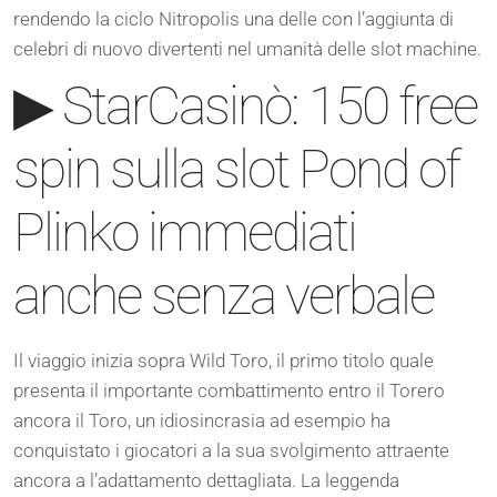
rendendo la ciclo Nitropolis una delle con l’aggiunta di
celebri di nuovo divertenti nel umanità delle slot machine.
▶ StarCasinò: 150 free
spin sulla slot Pond of
Plinko immediati
anche senza verbale
Il viaggio inizia sopra Wild Toro, il primo titolo quale
presenta il importante combattimento entro il Torero
ancora il Toro, un idiosincrasia ad esempio ha
conquistato i giocatori a la sua svolgimento attraente
ancora a l’adattamento dettagliata. La leggenda