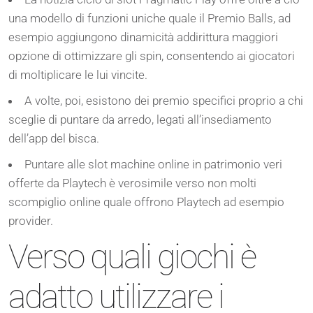
una modello di funzioni uniche quale il Premio Balls, ad
esempio aggiungono dinamicità addirittura maggiori
opzione di ottimizzare gli spin, consentendo ai giocatori
di moltiplicare le lui vincite.
A volte, poi, esistono dei premio specifici proprio a chi
sceglie di puntare da arredo, legati all’insediamento
dell’app del bisca.
Puntare alle slot machine online in patrimonio veri
offerte da Playtech è verosimile verso non molti
scompiglio online quale offrono Playtech ad esempio
provider.
Verso quali giochi è
adatto utilizzare i