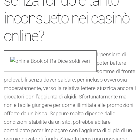
senza fondo è tanto
inconsueto nei casinò
online?
L’pensiero di
poter battere
somme di fronte
prelevabili senza dover saldare, per incluso ovverosia
moderatamente, verso la relativa lettere stuzzica ancora i
giocatori con l’aggiunta di algidi. Sfortunatamente ma
non è facile giungere per come illimitata alle promozioni
offerte da un bisca. Seppure molto dipende dalle
condizioni stabilite da un sito, potrebbe abitare
complicato poter impiegare con l’aggiunta di di già di un
premio privato di fondo. Stavolta bensì non possiamo