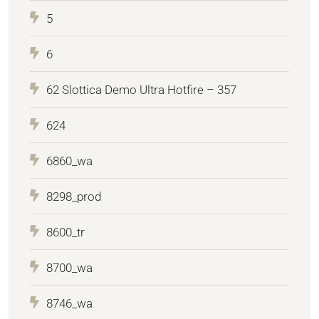
5
6
62 Slottica Demo Ultra Hotfire – 357
624
6860_wa
8298_prod
8600_tr
8700_wa
8746_wa