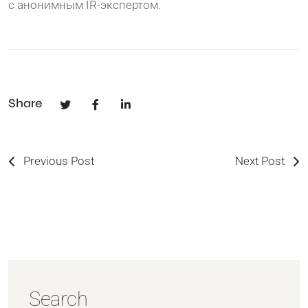
с анонимным IR-экспертом.
Share
Previous Post
Next Post
Search