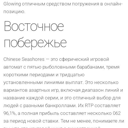
Glowing отличным средством погружения в онлайн-
позицию.
Восточное
побережье
Chinese Seashores — это сферический игровой
автомат с пятью рыболовными барабанами, тремя
короткими периодами и тридцатью
установленными линиями выплат. Это несколько
вариантов азартных игр, включая диапазон линий и
название каждой серии, и это отличный выбор для
людей с разными банкроллами. Их RTP составляет
96,1%, а полная прибыль составляет несколько 062
за период новой ставки. Тем не менее, понимаете ли