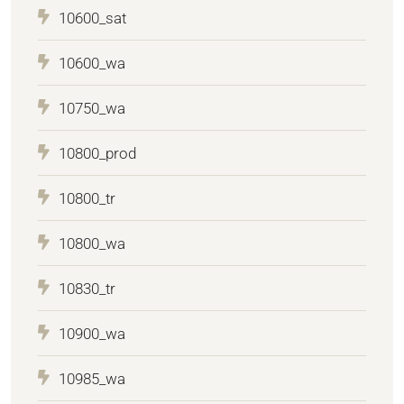
10600_sat
10600_wa
10750_wa
10800_prod
10800_tr
10800_wa
10830_tr
10900_wa
10985_wa