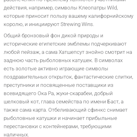
действия, например, символы Клеопатры Wild,
которые приносит пользу вашему калифорнийскому
королю, и инициируют Strewing Wins.
Общий бронзовый фон дикой природы и
исторические египетские эмблемы подчеркивают
любой пейзаж, а сама Хатшепсут знойно смотрит на
заднюю часть рыболовных катушек. В символах
есть золотые активно играющие символы
поздравительных открыток, фантастические слитки,
преступники и посвященные поставщики из
всевидящего Ока Ра, жуки-скарабеи, добрый
шелковый кот, глава семейства по имени Баст, а
также сама карта. Отбеливающий сфинкс снимает
рыболовные катушки и начинает прибыльные
перестановки с контейнерами, требующими
наличных.