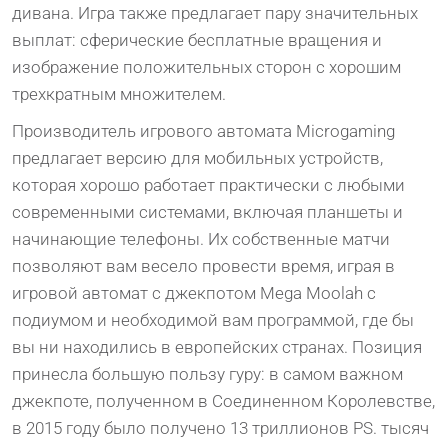
дивана. Игра также предлагает пару значительных
выплат: сферические бесплатные вращения и
изображение положительных сторон с хорошим
трехкратным множителем.
Производитель игрового автомата Microgaming
предлагает версию для мобильных устройств,
которая хорошо работает практически с любыми
современными системами, включая планшеты и
начинающие телефоны. Их собственные матчи
позволяют вам весело провести время, играя в
игровой автомат с джекпотом Mega Moolah с
подиумом и необходимой вам программой, где бы
вы ни находились в европейских странах. Позиция
принесла большую пользу гуру: в самом важном
джекпоте, полученном в Соединенном Королевстве,
в 2015 году было получено 13 триллионов PS. тысяч