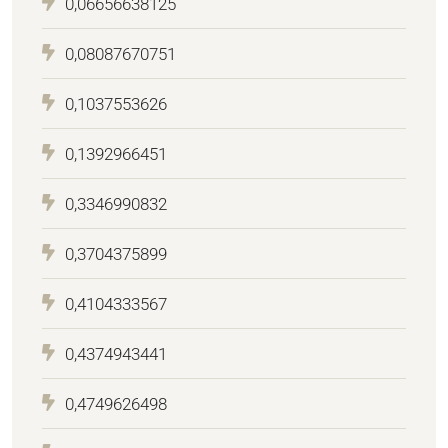
0,06656638125
0,08087670751
0,1037553626
0,1392966451
0,3346990832
0,3704375899
0,4104333567
0,4374943441
0,4749626498