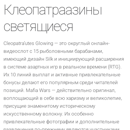
Клеопатраазины
светящиеся
Cleopatra’utes Glowing — это округлый онлайн-
видеослот с 15 рыболовными барабанами,
имеющий дизайн Silk и инициирующий расширения
в системе азартных игр в реальном времени (RTG).
Их 10 линий выплат и активные привлекательные
бонусы делают его популярным среди читателей
позиций. Mafia Wars — действительно оригинал,
воплощающий в себе всю харизму и великолепие,
присущие знаменитому историческому
искусственному волокну. Их особенно
привлекательные фотографии и дополнительные
развлечения по-прежнему являются участниками