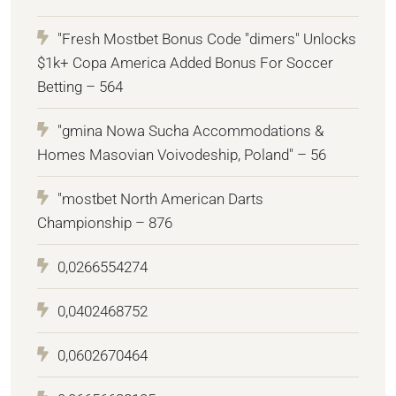
"Fresh Mostbet Bonus Code "dimers" Unlocks
$1k+ Copa America Added Bonus For Soccer
Betting – 564
"gmina Nowa Sucha Accommodations &
Homes Masovian Voivodeship, Poland" – 56
"mostbet North American Darts
Championship – 876
0,0266554274
0,0402468752
0,0602670464