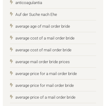
anticoagulantia
Auf der Suche nach Ehe
average age of mail order bride
average cost of a mail order bride
average cost of mail order bride
average mail order bride prices
average price for a mail order bride
average price for mail order bride
average price of a mail order bride