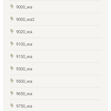
9000_wa
9000_wa2
9020_wa
9100_wa
9150_wa
9300_wa
9500_wa
9650_wa
9750_wa