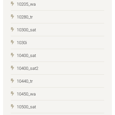
10205_wa
10280_tr
10300_sat
1030i
10400_sat
10400_sat2
10440_tr
10450_wa
10500_sat