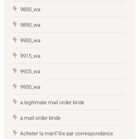
9800_wa
9890_wa
9900_wa
9915_wa
9925_wa
9950_wa
a legitimate mail order bride
a mail order bride
Acheter la mariГ©e par correspondance