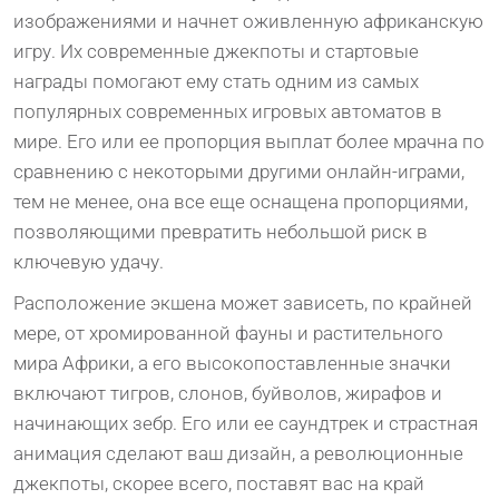
изображениями и начнет оживленную африканскую
игру. Их современные джекпоты и стартовые
награды помогают ему стать одним из самых
популярных современных игровых автоматов в
мире. Его или ее пропорция выплат более мрачна по
сравнению с некоторыми другими онлайн-играми,
тем не менее, она все еще оснащена пропорциями,
позволяющими превратить небольшой риск в
ключевую удачу.
Расположение экшена может зависеть, по крайней
мере, от хромированной фауны и растительного
мира Африки, а его высокопоставленные значки
включают тигров, слонов, буйволов, жирафов и
начинающих зебр. Его или ее саундтрек и страстная
анимация сделают ваш дизайн, а революционные
джекпоты, скорее всего, поставят вас на край