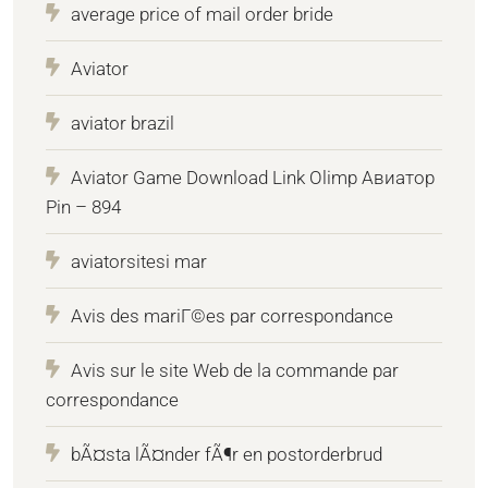
average price of mail order bride
Aviator
aviator brazil
Aviator Game Download Link Olimp Авиатор
Pin – 894
aviatorsitesi mar
Avis des mariГ©es par correspondance
Avis sur le site Web de la commande par
correspondance
bÃ¤sta lÃ¤nder fÃ¶r en postorderbrud