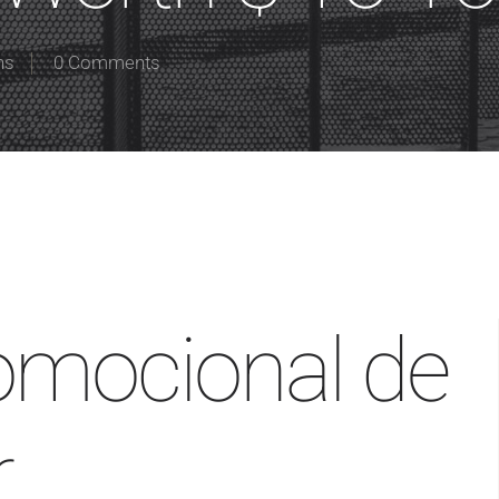
ns
0 Comments
omocional de
r