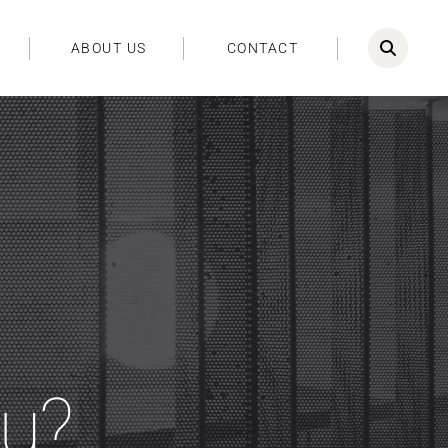
ABOUT US
CONTACT
ou?