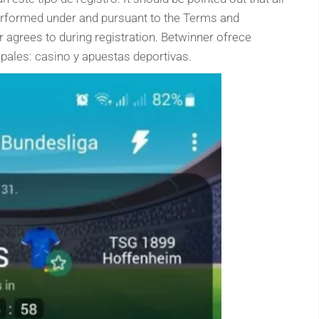
performed under and pursuant to the Terms and
 agrees to during registration. Betwinner ofrece
pales: casino y apuestas deportivas.