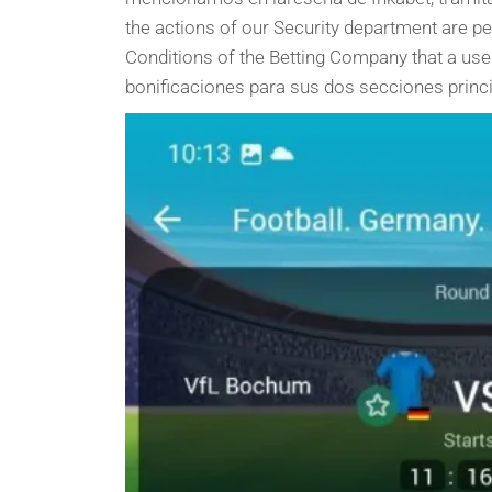
the actions of our Security department are 
Conditions of the Betting Company that a user
bonificaciones para sus dos secciones princi