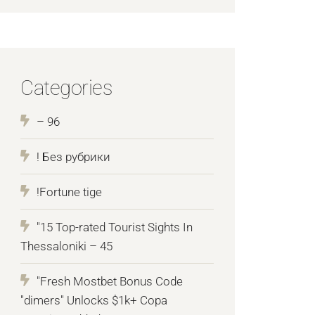
Categories
– 96
! Без рубрики
!Fortune tige
"15 Top-rated Tourist Sights In
Thessaloniki – 45
"Fresh Mostbet Bonus Code
"dimers" Unlocks $1k+ Copa