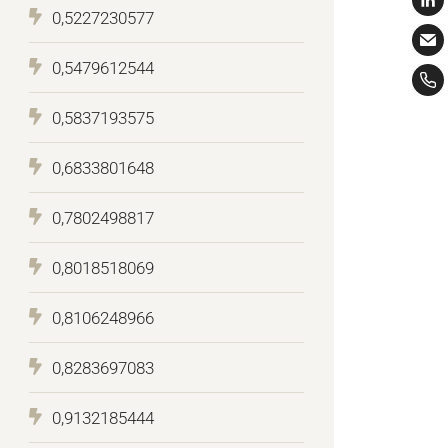
0,5227230577
0,5479612544
0,5837193575
0,6833801648
0,7802498817
0,8018518069
0,8106248966
0,8283697083
0,9132185444