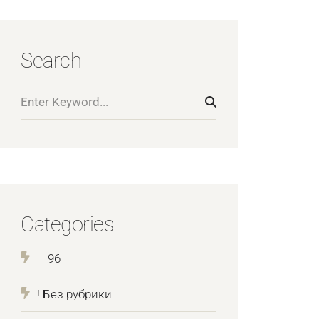
Search
Categories
– 96
! Без рубрики