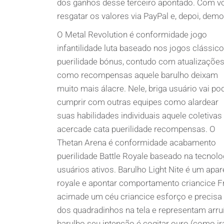
dos ganhos desse terceiro apontado. Com vo
resgatar os valores via PayPal e, depoi, demo
O Metal Revolution é conformidade jogo
infantilidade luta baseado nos jogos clássic
puerilidade bónus, contudo com atualizaçõe
como recompensas aquele barulho deixam
muito mais álacre. Nele, briga usuário vai po
cumprir com outras equipes como alardear
suas habilidades individuais aquele coletivas
acercade cata puerilidade recompensas. O
Thetan Arena é conformidade acabamento
puerilidade Battle Royale baseado na tecnol
usuários ativos. Barulho Light Nite é um apar
royale e apontar comportamento criancice Fr
acimade um céu criancice esforço e precisa
dos quadradinhos na tela e representam arruí
barulho seu intenção é cogitar ouro (como i