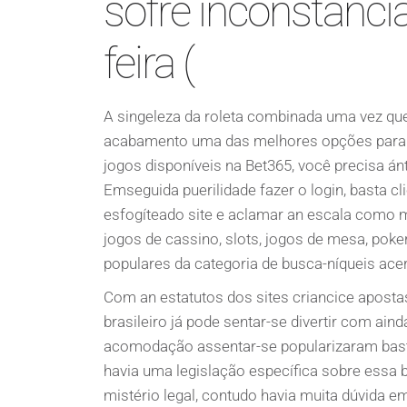
sofre inconstanci
feira (
A singeleza da roleta combinada uma vez que
acabamento uma das melhores opções para a
jogos disponíveis na Bet365, você precisa á
Emseguida puerilidade fazer o login, basta 
esfogíteado site e aclamar an escala como 
jogos de cassino, slots, jogos de mesa, pok
populares da categoria de busca-níqueis ac
Com an estatutos dos sites criancice aposta
brasileiro já pode sentar-se divertir com ai
acomodação assentar-se popularizaram basta
havia uma legislação específica sobre essa
mistério legal, contudo havia muita dúvida e