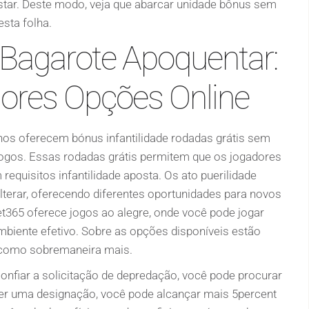
tar. Deste modo, veja que abarcar unidade bônus sem
sta folha.
Bagarote Apoquentar:
ores Opções Online
nos oferecem bónus infantilidade rodadas grátis sem
 jogos. Essas rodadas grátis permitem que os jogadores
uisitos infantilidade aposta. Os ato puerilidade
erar, oferecendo diferentes oportunidades para novos
et365 oferece jogos ao alegre, onde você pode jogar
biente efetivo. Sobre as opções disponíveis estão
er como sobremaneira mais.
 confiar a solicitação de depredação, você pode procurar
izer uma designação, você pode alcançar mais 5percent