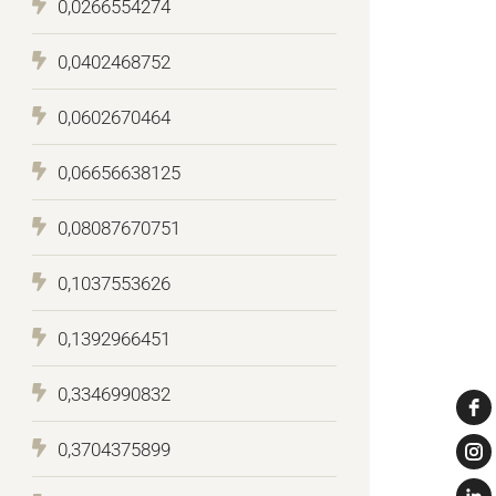
0,0266554274
0,0402468752
0,0602670464
0,06656638125
0,08087670751
0,1037553626
0,1392966451
0,3346990832
0,3704375899