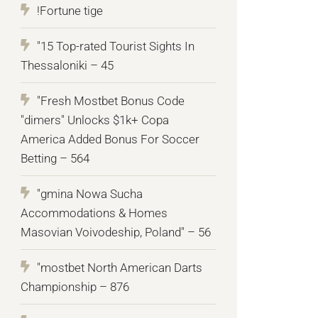
!Fortune tige
"15 Top-rated Tourist Sights In
Thessaloniki – 45
"Fresh Mostbet Bonus Code
"dimers" Unlocks $1k+ Copa
America Added Bonus For Soccer
Betting – 564
"gmina Nowa Sucha
Accommodations & Homes
Masovian Voivodeship, Poland" – 56
"mostbet North American Darts
Championship – 876