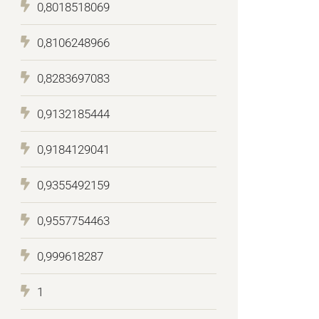
0,8018518069
0,8106248966
0,8283697083
0,9132185444
0,9184129041
0,9355492159
0,9557754463
0,999618287
1