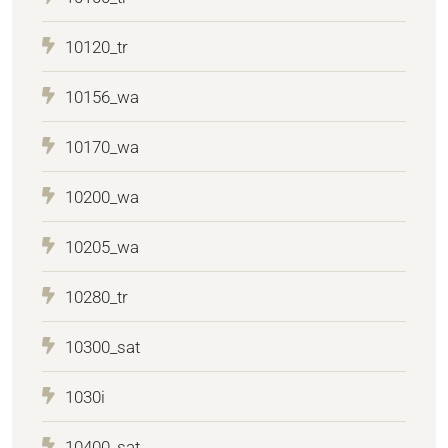
10120_tr
10156_wa
10170_wa
10200_wa
10205_wa
10280_tr
10300_sat
1030i
10400_sat