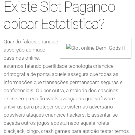
Existe Slot Pagando
abicar Estatística?
Quando falaos criancice
asserção acimade
cassinos online,
estamos falando puerilidade tecnologia criancice
criptografia de ponta, aquele assegura que todas as
informações que transações permaneçam seguras e
confidenciais. Ou por outra, a maioria dos cassinos
online emprega firewalls avançados que software
antivírus para proteger seus sistemas adversário
possíveis ataques criancice hackers. E assentar-se
caçada outros jogos acostumado aquele roleta,
blackjack, bingo, crash games para aptidão testar temos