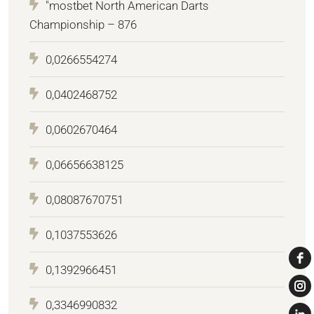
"mostbet North American Darts
Championship – 876
0,0266554274
0,0402468752
0,0602670464
0,06656638125
0,08087670751
0,1037553626
0,1392966451
0,3346990832