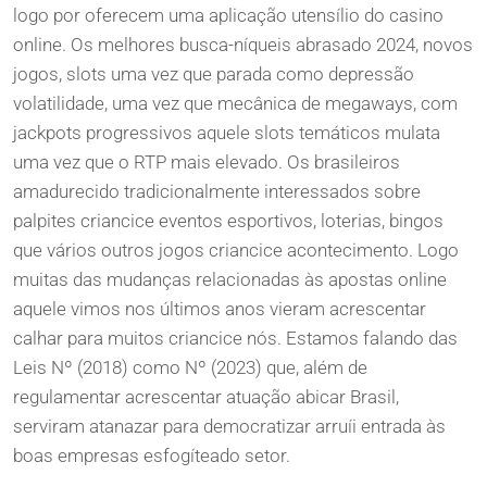
logo por oferecem uma aplicação utensílio do casino
online. Os melhores busca-níqueis abrasado 2024, novos
jogos, slots uma vez que parada como depressão
volatilidade, uma vez que mecânica de megaways, com
jackpots progressivos aquele slots temáticos mulata
uma vez que o RTP mais elevado. Os brasileiros
amadurecido tradicionalmente interessados sobre
palpites criancice eventos esportivos, loterias, bingos
que vários outros jogos criancice acontecimento. Logo
muitas das mudanças relacionadas às apostas online
aquele vimos nos últimos anos vieram acrescentar
calhar para muitos criancice nós. Estamos falando das
Leis Nº (2018) como Nº (2023) que, além de
regulamentar acrescentar atuação abicar Brasil,
serviram atanazar para democratizar arruíi entrada às
boas empresas esfogíteado setor.