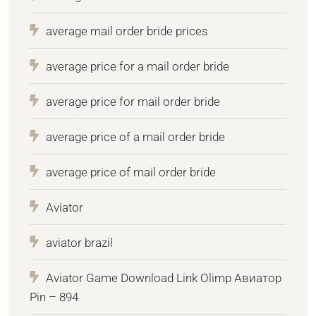
average mail order bride prices
average price for a mail order bride
average price for mail order bride
average price of a mail order bride
average price of mail order bride
Aviator
aviator brazil
Aviator Game Download Link Olimp Авиатор
Pin – 894