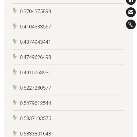
0,3704375899
0,4104333567
0,4374943441
0,4749626498
0,4910763931
0,5227230577
0,5479612544
0,5837193575
0,6833801648