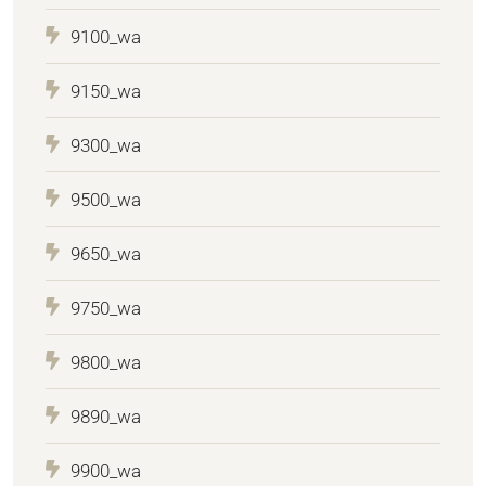
9100_wa
9150_wa
9300_wa
9500_wa
9650_wa
9750_wa
9800_wa
9890_wa
9900_wa