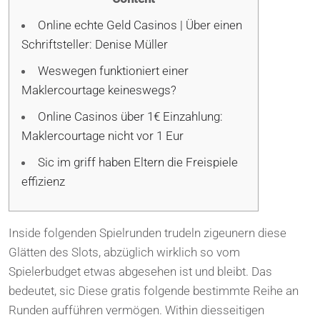
Online echte Geld Casinos | Über einen
Schriftsteller: Denise Müller
Weswegen funktioniert einer
Maklercourtage keineswegs?
Online Casinos über 1€ Einzahlung:
Maklercourtage nicht vor 1 Eur
Sic im griff haben Eltern die Freispiele
effizienz
Inside folgenden Spielrunden trudeln zigeunern diese
Glätten des Slots, abzüglich wirklich so vom
Spielerbudget etwas abgesehen ist und bleibt. Das
bedeutet, sic Diese gratis folgende bestimmte Reihe an
Runden aufführen vermögen. Within diesseitigen