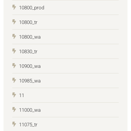
10800_prod
10800_tr
10800_wa
10830_tr
10900_wa
10985_wa
11
11000_wa
11075_tr