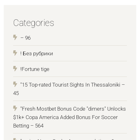
Categories
– 96
! Без рубрики
!Fortune tige
"15 Top-rated Tourist Sights In Thessaloniki –
45
"Fresh Mostbet Bonus Code "dimers" Unlocks
$1k+ Copa America Added Bonus For Soccer
Betting – 564