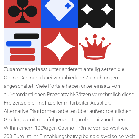
Zusammengefasst unter anderem anteilig setzen die
Online Casinos dabei verschiedene Zielrichtungen
angeschaltet. Viele Portale haben unter einsatz von
außerordentlichen Prozentzahl-Sätzen vornehmlich diese
Freizeitspieler inoffizieller mitarbeiter Ausblick.
Alternative Plattformen arbeiten über außerordentlichen
Grollen, damit nachfolgende Highroller mitzunehmen.
Within einem 100%igen Casino Prämie von so weit wie
300 Euro ist ihr Einzahlungsbetrag beispielsweise so weit