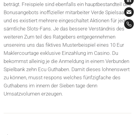
beträgt. Freispiele sind ebenfalls ein hauptbestandteil des
Bonusangebots inoffizieller mitarbeiter Verde Spielsaal,
und es existiert mehrere eingeschaltet Aktionen für jedes
sämtliche Slots-Fans. Je das bessere Verständnis des
weiteren Zum teil des Ratgebers entgegennehmen
unsereins uns das fiktives Musterbeispiel eines 10 Eur
Maklercourtage exklusive Einzahlung im Casino. Du
bekommst alleinig je die Anmeldung in einem Verbunden
Spielbank zehn Ecu Guthaben. Damit dieses lohnenswert
zu können, musst respons welches fünfzigfache des
Guthabens im innern der Sieben tage denn
Umsatzvolumen erzeugen.