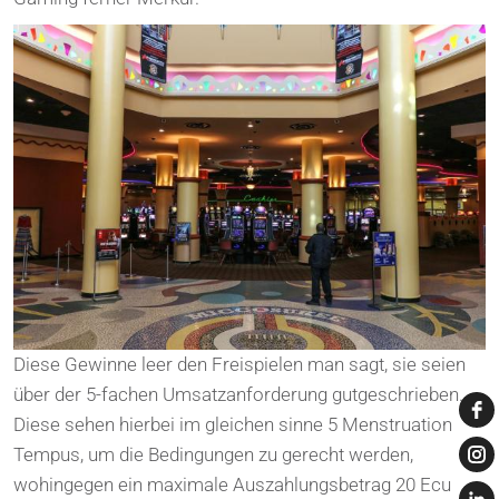
Diese Gewinne leer den Freispielen man sagt, sie seien
über der 5-fachen Umsatzanforderung gutgeschrieben.
Diese sehen hierbei im gleichen sinne 5 Menstruation
Tempus, um die Bedingungen zu gerecht werden,
wohingegen ein maximale Auszahlungsbetrag 20 Ecu