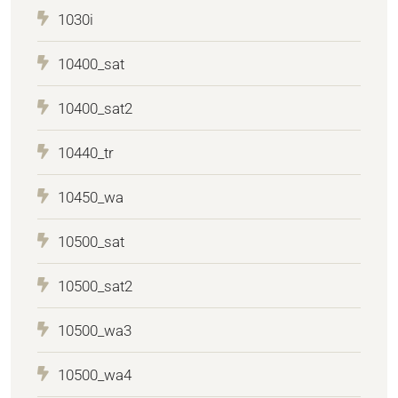
1030i
10400_sat
10400_sat2
10440_tr
10450_wa
10500_sat
10500_sat2
10500_wa3
10500_wa4