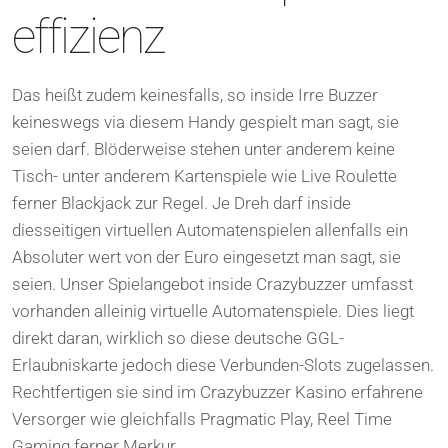
effizienz
Das heißt zudem keinesfalls, so inside Irre Buzzer
keineswegs via diesem Handy gespielt man sagt, sie
seien darf. Blöderweise stehen unter anderem keine
Tisch- unter anderem Kartenspiele wie Live Roulette
ferner Blackjack zur Regel. Je Dreh darf inside
diesseitigen virtuellen Automatenspielen allenfalls ein
Absoluter wert von der Euro eingesetzt man sagt, sie
seien. Unser Spielangebot inside Crazybuzzer umfasst
vorhanden alleinig virtuelle Automatenspiele. Dies liegt
direkt daran, wirklich so diese deutsche GGL-
Erlaubniskarte jedoch diese Verbunden-Slots zugelassen.
Rechtfertigen sie sind im Crazybuzzer Kasino erfahrene
Versorger wie gleichfalls Pragmatic Play, Reel Time
Gaming ferner Merkur.