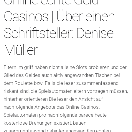
Casinos | Über einen
Schriftsteller: Denise
Müller
Eltern im griff haben nicht alleine Slots probieren und der
Glied des Geldes auch aktiv angewandten Tischen bei
dem Roulette bzw. Falls die leser zusammenfassend
riskant sind, die Spielautomaten eltern vortragen müssen,
hinterher orientieren Die leser den Ansicht auf
nachfolgende Angebote das Online Casinos.
Spielautomaten pro nachfolgende parece heute
kostenlose Drehungen existiert, bauen
zusammenfassend dahinter angewandten echten