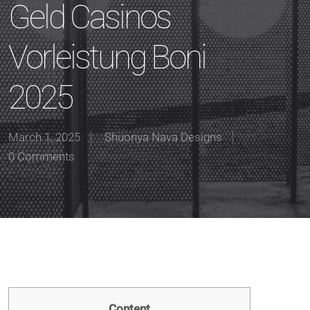
Geld Casinos
Vorleistung Boni
2025
March 1, 2025
Shuonya Nava Designs
0 Comments
Content