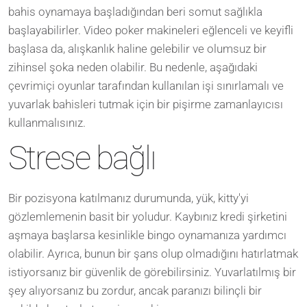
bahis oynamaya başladığından beri somut sağlıkla
başlayabilirler. Video poker makineleri eğlenceli ve keyifli
başlasa da, alışkanlık haline gelebilir ve olumsuz bir
zihinsel şoka neden olabilir. Bu nedenle, aşağıdaki
çevrimiçi oyunlar tarafından kullanılan işi sınırlamalı ve
yuvarlak bahisleri tutmak için bir pişirme zamanlayıcısı
kullanmalısınız.
Strese bağlı
Bir pozisyona katılmanız durumunda, yük, kitty'yi
gözlemlemenin basit bir yoludur. Kaybınız kredi şirketini
aşmaya başlarsa kesinlikle bingo oynamanıza yardımcı
olabilir. Ayrıca, bunun bir şans olup olmadığını hatırlatmak
istiyorsanız bir güvenlik de görebilirsiniz. Yuvarlatılmış bir
şey alıyorsanız bu zordur, ancak paranızı bilinçli bir