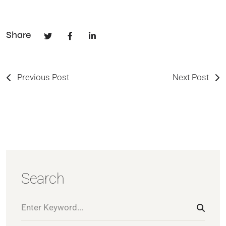
Share
Previous Post
Next Post
Search