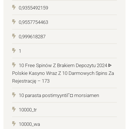
0,9355492159
0,9557754463
0,999618287
1
10 Free Spinów Z Brakiem Depozytu 2024 ᐈ
Polskie Kasyno Wraz Z 10 Darmowych Spins Za
Rejestrację – 173
10 parasta postimyyntiГ¤ morsiamen
10000_tr
10000_wa