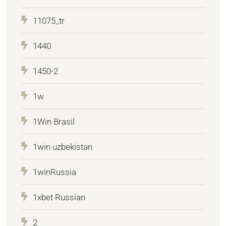
11075_tr
1440
1450-2
1w
1Win Brasil
1win uzbekistan
1winRussia
1xbet Russian
2