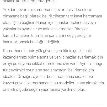
şekilde kontrol etmeniz gerekir.
Yük, bir çevrimiçi kumarhane çevrimiçi video slotu
olmasına bağlı olarak, belirli cihazın tam kayıt harcaması
olasılığına bağlıdır. Bunun için şanslar makinede veya
yakınlarda ayarlanır ve asla etkilemezler. Bireyler
kumarhanelerin birimlerin şanslarını değiştirdiğine
inanırlar, ancak bu doğru değildir.
Kumarhaneler için yük güveni gereklidir, çünkü eski
kazançlarınızı bulmalarına ve yeni cihazlar ayarlamak için
en iyi pozisyona dikkat etmelerine izin verir. Ayrıca, hangi
tür çevrimiçi oyunların sağlanacağını belirlemek için
idealdir. Örneğin, oyunlar bunlardan daha sıcaktır ve
kuvvet güveni kumarhanenin bu modelleri satın almak için
önemli ölçüde seçim yapmasına yardımcı olur.