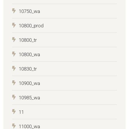
10750_wa
10800_prod
10800_tr
10800_wa
10830_tr
10900_wa
10985_wa
11
11000_wa