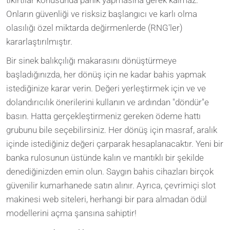
Onların güvenliği ve risksiz başlangıcı ve karlı olma
olasılığı özel miktarda değirmenlerde (RNG'ler)
kararlaştırılmıştır.
Bir sinek balıkçılığı makarasını dönüştürmeye
başladığınızda, her dönüş için ne kadar bahis yapmak
istediğinize karar verin. Değeri yerleştirmek için ve ve
dolandırıcılık önerilerini kullanın ve ardından "döndür"e
basın. Hatta gerçekleştirmeniz gereken ödeme hattı
grubunu bile seçebilirsiniz. Her dönüş için masraf, aralık
içinde istediğiniz değeri çarparak hesaplanacaktır. Yeni bir
banka rulosunun üstünde kalın ve mantıklı bir şekilde
denediğinizden emin olun. Saygın bahis cihazları birçok
güvenilir kumarhanede satın alınır. Ayrıca, çevrimiçi slot
makinesi web siteleri, herhangi bir para almadan ödül
modellerini açma şansına sahiptir!