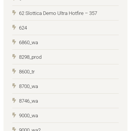
62 Slottica Demo Ultra Hotfire – 357
624
6860_wa
8298_prod
8600_tr
8700_wa
8746_wa
9000_wa
9000_wa2