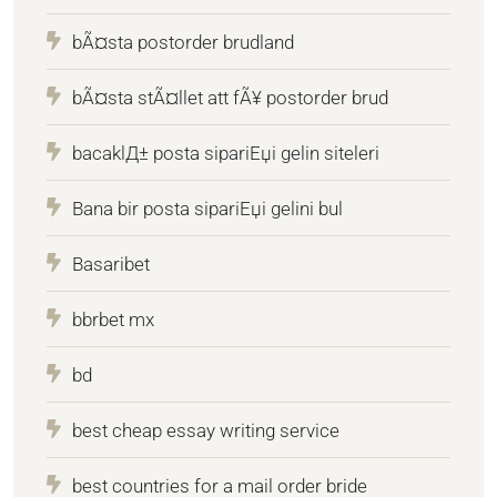
bÃ¤sta postorder brudland
bÃ¤sta stÃ¤llet att fÃ¥ postorder brud
bacaklД± posta sipariЕџi gelin siteleri
Bana bir posta sipariЕџi gelini bul
Basaribet
bbrbet mx
bd
best cheap essay writing service
best countries for a mail order bride