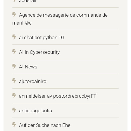
adderall
Agence de messagerie de commande de
mariГ©e
ai chat bot python 10
AI in Cybersecurity
AI News
ajutorcainiro
anmeldelser av postordrebrudbyrГҐ
anticoagulantia
Auf der Suche nach Ehe